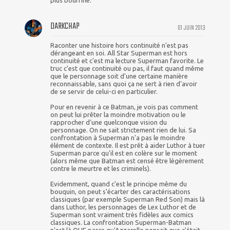
DARKCHAP
01 JUIN 2013
Raconter une histoire hors continuité n'est pas
dérangeant en soi. All Star Superman est hors
continuité et c'est ma lecture Superman favorite. Le
truc c'est que continuité ou pas, il faut quand même
que le personnage soit d'une certaine manière
reconnaissable, sans quoi ça ne sert à rien d'avoir
de se servir de celui-ci en particulier.
Pour en revenir à ce Batman, je vois pas comment
on peut lui prêter la moindre motivation ou le
rapprocher d'une quelconque vision du
personnage. On ne sait strictement rien de lui. Sa
confrontation à Superman n'a pas le moindre
élément de contexte. Il est prêt à aider Luthor à tuer
Superman parce qu'il est en colère sur le moment
(alors même que Batman est censé être légèrement
contre le meurtre et les criminels).
Evidemment, quand c'est le principe même du
bouquin, on peut s'écarter des caractérisations
classiques (par exemple Superman Red Son) mais là
dans Luthor, les personnages de Lex Luthor et de
Superman sont vraiment très fidèles aux comics
classiques. La confrontation Superman-Batman
n'est là QUE parce qu'Azzarello pensait que c'était