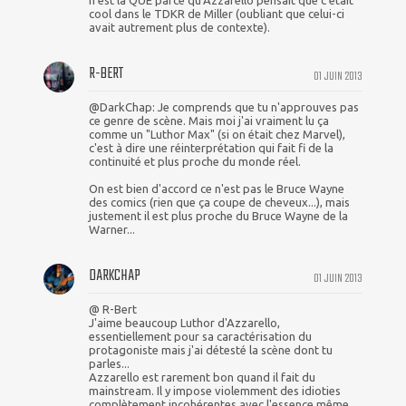
cool dans le TDKR de Miller (oubliant que celui-ci
avait autrement plus de contexte).
R-BERT
01 JUIN 2013
@DarkChap: Je comprends que tu n'approuves pas
ce genre de scène. Mais moi j'ai vraiment lu ça
comme un "Luthor Max" (si on était chez Marvel),
c'est à dire une réinterprétation qui fait fi de la
continuité et plus proche du monde réel.
On est bien d'accord ce n'est pas le Bruce Wayne
des comics (rien que ça coupe de cheveux...), mais
justement il est plus proche du Bruce Wayne de la
Warner...
DARKCHAP
01 JUIN 2013
@ R-Bert
J'aime beaucoup Luthor d'Azzarello,
essentiellement pour sa caractérisation du
protagoniste mais j'ai détesté la scène dont tu
parles...
Azzarello est rarement bon quand il fait du
mainstream. Il y impose violemment des idioties
complètement incohérentes avec l'essence même