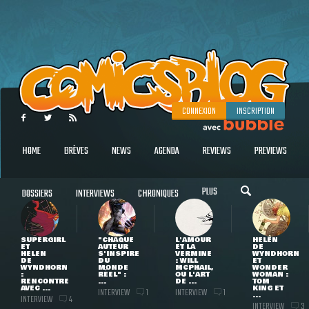
CONNEXION
INSCRIPTION
HOME
BRÈVES
NEWS
AGENDA
REVIEWS
PREVIEWS
PLUS
DOSSIERS
INTERVIEWS
CHRONIQUES
SUPERGIRL
"CHAQUE
L'AMOUR
HELEN
ET
AUTEUR
ET LA
DE
HELEN
S'INSPIRE
VERMINE
WYNDHORN
DE
DU
: WILL
ET
WYNDHORN
MONDE
MCPHAIL,
WONDER
:
RÉEL" :
OU L'ART
WOMAN :
RENCONTRE
...
DE ...
TOM
AVEC ...
KING ET
INTERVIEW
INTERVIEW
1
1
...
INTERVIEW
4
INTERVIEW
3