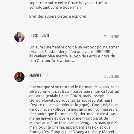
super rencontre entre Bruce Wayne et Luthor
complotant contre Superman.
Bref des supers pistes à explorer!
DOCTORVIN'S
01 JUIN 2013
On aura surement le droit à un Reboot pour Batman
(Michael Fassbender je t'en prie viens!!!!!!!!!!!!!!!!!!!!!)
Ils veulent bien mettre le logo de Ferris Air tiré du
film GL pour Arrow donc...
MARVELIOUS
01 JUIN 2013
Surtout que si on reprend le Batman de Nolan, ce ne
sera sûrement pas Bale ( parce que sinon ça foutrait
en l'air la géniale fin de TDKR), mais Joseph
Gordon-Lewitt qui jouerais la nouveau Batman (
c'est ce qui me semblerait logique) . Donc, déjà que
j'ai du mal à expliquer à mes amis non connaisseurs
de comics que Batman et Spider-man ce n'est pas le
même univers et que les X-men font partit de
Marvel au même titre que les Vengeurs mais que X-
men, pour le cinéma, appartient à la Fox et que
Spidey c'est Sony et que Disney a racheté Marvel...