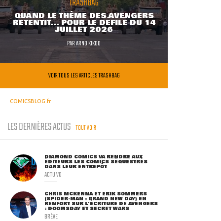
TRASHBAG
QUAND LE THÈME DES AVENGERS
RETENTIT... POUR LE DÉFILÉ DU 14
JUILLET 2026
PAR
ARNO KIKOO
VOIR TOUS LES ARTICLES TRASHBAG
COMICSBLOG.fr
LES DERNIÈRES ACTUS
TOUT VOIR
DIAMOND COMICS VA RENDRE AUX
ÉDITEURS LES COMICS SÉQUESTRÉS
DANS LEUR ENTREPÔT
ACTU VO
CHRIS MCKENNA ET ERIK SOMMERS
(SPIDER-MAN : BRAND NEW DAY) EN
RENFORT SUR L'ÉCRITURE DE AVENGERS
: DOOMSDAY ET SECRET WARS
BRÈVE