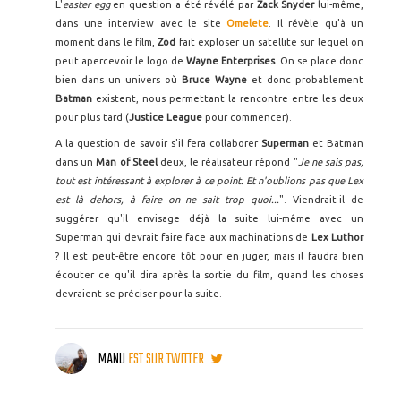
L'
easter egg
en question a été révélé par
Zack Snyder
lui-même,
dans une interview avec le site
Omelete
. Il révèle qu'à un
moment dans le film,
Zod
fait exploser un satellite sur lequel on
peut apercevoir le logo de
Wayne Enterprises
. On se place donc
bien dans un univers où
Bruce Wayne
et donc probablement
Batman
existent, nous permettant la rencontre entre les deux
pour plus tard (
Justice League
pour commencer).
A la question de savoir s'il fera collaborer
Superman
et Batman
dans un
Man of Steel
deux, le réalisateur répond "
Je ne sais pas,
tout est intéressant à explorer à ce point. Et n'oublions pas que Lex
est là dehors, à faire on ne sait trop quoi...
". Viendrait-il de
suggérer qu'il envisage déjà la suite lui-même avec un
Superman qui devrait faire face aux machinations de
Lex Luthor
? Il est peut-être encore tôt pour en juger, mais il faudra bien
écouter ce qu'il dira après la sortie du film, quand les choses
devraient se préciser pour la suite.
MANU
EST SUR TWITTER