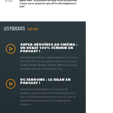
04 AOU
Spider-Man : le président de Sony Pictures confirme
n'avoir aucun projet de spin-off en développement
actif
LES PODCASTS
TOUT VOIR
SUPER-HÉROÏNES AU CINÉMA :
UN DÉBAT 100% FÉMININ EN
PODCAST !
Après Wonder Woman, Captain Marvel, et le récent
film Birds of Prey, mais aussi avec la venue proche
de Black Widow, Wonder Woman 1984 et un casting
très diversifié pour The Eternals, les ...
DC FANDOME : LE BILAN EN
PODCAST !
Au cours du weekend passé se tenait le DC
Fandome, premier évènement intégralement en
ligne et 100% consacré aux univers de DC, avec un
angle définitivement axé sur les adaptations
filmiques ...