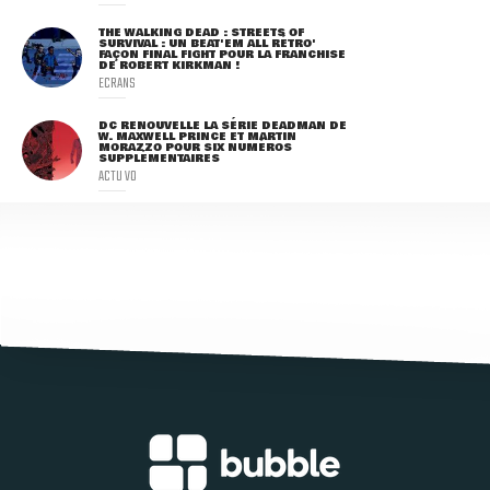
THE WALKING DEAD : STREETS OF
SURVIVAL : UN BEAT'EM ALL RÉTRO'
FAÇON FINAL FIGHT POUR LA FRANCHISE
DE ROBERT KIRKMAN !
ECRANS
DC RENOUVELLE LA SÉRIE DEADMAN DE
W. MAXWELL PRINCE ET MARTIN
MORAZZO POUR SIX NUMÉROS
SUPPLÉMENTAIRES
ACTU VO