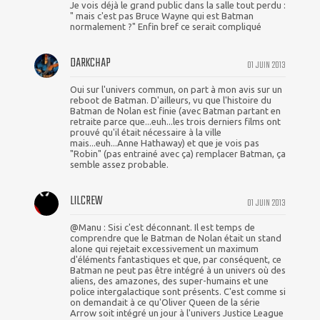
Je vois déjà le grand public dans la salle tout perdu :
" mais c'est pas Bruce Wayne qui est Batman
normalement ?" Enfin bref ce serait compliqué
DARKCHAP
01 JUIN 2013
Oui sur l'univers commun, on part à mon avis sur un
reboot de Batman. D'ailleurs, vu que l'histoire du
Batman de Nolan est finie (avec Batman partant en
retraite parce que...euh...les trois derniers films ont
prouvé qu'il était nécessaire à la ville
mais...euh...Anne Hathaway) et que je vois pas
"Robin" (pas entrainé avec ça) remplacer Batman, ça
semble assez probable.
LILCREW
01 JUIN 2013
@Manu : Sisi c'est déconnant. Il est temps de
comprendre que le Batman de Nolan était un stand
alone qui rejetait excessivement un maximum
d'éléments fantastiques et que, par conséquent, ce
Batman ne peut pas être intégré à un univers où des
aliens, des amazones, des super-humains et une
police intergalactique sont présents. C'est comme si
on demandait à ce qu'Oliver Queen de la série
Arrow soit intégré un jour à l'univers Justice League