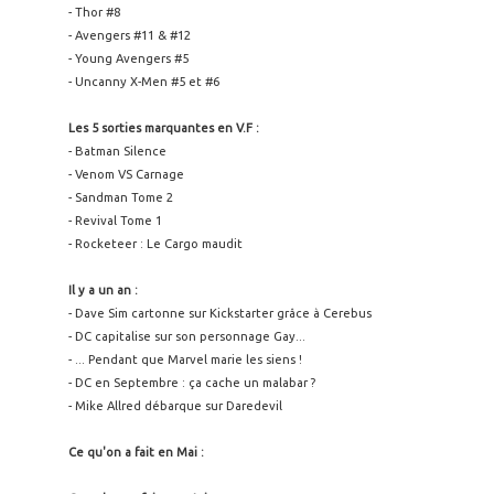
- Thor #8
- Avengers #11 & #12
- Young Avengers #5
- Uncanny X-Men #5 et #6
Les 5 sorties marquantes en V.F :
- Batman Silence
- Venom VS Carnage
- Sandman Tome 2
- Revival Tome 1
- Rocketeer : Le Cargo maudit
Il y a un an :
- Dave Sim cartonne sur Kickstarter grâce à Cerebus
- DC capitalise sur son personnage Gay...
- ... Pendant que Marvel marie les siens !
- DC en Septembre : ça cache un malabar ?
- Mike Allred débarque sur Daredevil
Ce qu'on a fait en Mai :