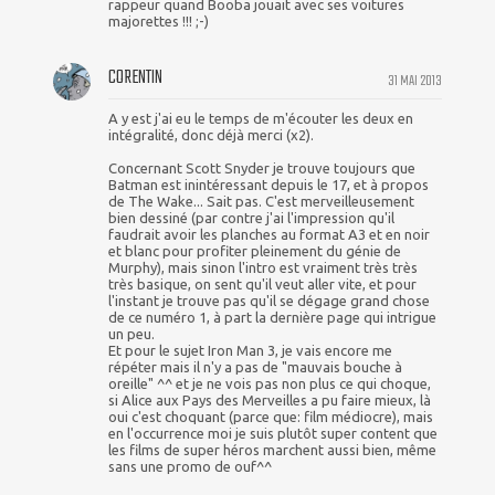
rappeur quand Booba jouait avec ses voitures
majorettes !!! ;-)
CORENTIN
31 MAI 2013
A y est j'ai eu le temps de m'écouter les deux en
intégralité, donc déjà merci (x2).
Concernant Scott Snyder je trouve toujours que
Batman est inintéressant depuis le 17, et à propos
de The Wake... Sait pas. C'est merveilleusement
bien dessiné (par contre j'ai l'impression qu'il
faudrait avoir les planches au format A3 et en noir
et blanc pour profiter pleinement du génie de
Murphy), mais sinon l'intro est vraiment très très
très basique, on sent qu'il veut aller vite, et pour
l'instant je trouve pas qu'il se dégage grand chose
de ce numéro 1, à part la dernière page qui intrigue
un peu.
Et pour le sujet Iron Man 3, je vais encore me
répéter mais il n'y a pas de "mauvais bouche à
oreille" ^^ et je ne vois pas non plus ce qui choque,
si Alice aux Pays des Merveilles a pu faire mieux, là
oui c'est choquant (parce que: film médiocre), mais
en l'occurrence moi je suis plutôt super content que
les films de super héros marchent aussi bien, même
sans une promo de ouf^^