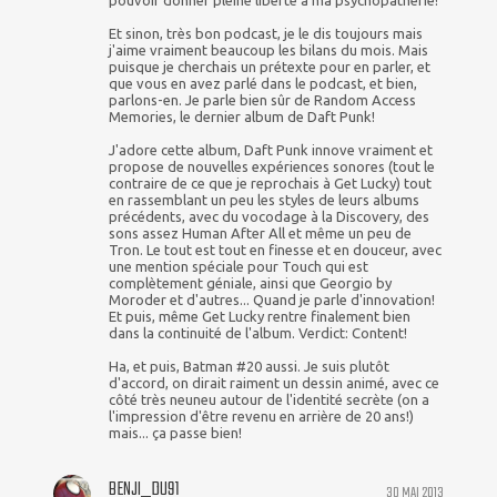
pouvoir donner pleine liberté à ma psychopatherie!
Et sinon, très bon podcast, je le dis toujours mais
j'aime vraiment beaucoup les bilans du mois. Mais
puisque je cherchais un prétexte pour en parler, et
que vous en avez parlé dans le podcast, et bien,
parlons-en. Je parle bien sûr de Random Access
Memories, le dernier album de Daft Punk!
J'adore cette album, Daft Punk innove vraiment et
propose de nouvelles expériences sonores (tout le
contraire de ce que je reprochais à Get Lucky) tout
en rassemblant un peu les styles de leurs albums
précédents, avec du vocodage à la Discovery, des
sons assez Human After All et même un peu de
Tron. Le tout est tout en finesse et en douceur, avec
une mention spéciale pour Touch qui est
complètement géniale, ainsi que Georgio by
Moroder et d'autres... Quand je parle d'innovation!
Et puis, même Get Lucky rentre finalement bien
dans la continuité de l'album. Verdict: Content!
Ha, et puis, Batman #20 aussi. Je suis plutôt
d'accord, on dirait raiment un dessin animé, avec ce
côté très neuneu autour de l'identité secrète (on a
l'impression d'être revenu en arrière de 20 ans!)
mais... ça passe bien!
BENJI_DU91
30 MAI 2013