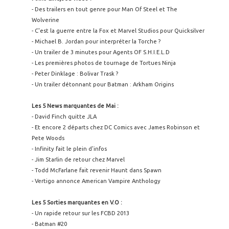
- Des trailers en tout genre pour Man Of Steel et The
Wolverine
- C'est la guerre entre la Fox et Marvel Studios pour Quicksilver
- Michael B. Jordan pour interpréter la Torche ?
- Un trailer de 3 minutes pour Agents OF S.H.I.E.L.D
- Les premières photos de tournage de Tortues Ninja
- Peter Dinklage : Bolivar Trask ?
- Un trailer détonnant pour Batman : Arkham Origins
Les 5 News marquantes de Mai :
- David Finch quitte JLA
- Et encore 2 départs chez DC Comics avec James Robinson et
Pete Woods
- Infinity fait le plein d'infos
- Jim Starlin de retour chez Marvel
- Todd McFarlane fait revenir Haunt dans Spawn
- Vertigo annonce American Vampire Anthology
Les 5 Sorties marquantes en V.O :
- Un rapide retour sur les FCBD 2013
- Batman #20