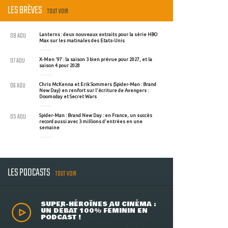
LES BRÈVES
TOUT VOIR
08 AOU
Lanterns : deux nouveaux extraits pour la série HBO
Max sur les matinales des Etats-Unis
07 AOU
X-Men '97 : la saison 3 bien prévue pour 2027, et la
saison 4 pour 2028
06 AOU
Chris McKenna et Erik Sommers (Spider-Man : Brand
New Day) en renfort sur l'écriture de Avengers :
Doomsday et Secret Wars
05 AOU
Spider-Man : Brand New Day : en France, un succès
record aussi avec 3 millions d'entrées en une
semaine
LES PODCASTS
TOUT VOIR
SUPER-HÉROÏNES AU CINÉMA :
UN DÉBAT 100% FÉMININ EN
PODCAST !