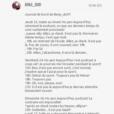
BENJI_DU91
30 MAI 2013
Journal de bord de Benji_du91:
Jeudi 23, matin au réveil: Ho yes! Aujourd'hui,
sûrement le podcast, vu que ces derniers temps ils
sont vachement ponctuels!
, pause-dèj: Allez, je check. Il est pas là. Normal en
même temps, il est que midi.
, 18h, en rentrant de l'école: Allez, je check. Il est pas
là. Pas de soucis, il sort souvent vers 19h.
, 19h: Pas là!
, 20h: Allez, j'abandonne, il sera là demain...
Vendredi 24: Ho yes! Aujourd'hui c'est podcast à
coup sûr! Je pourrais me l'écouter pendant le sport!
12h: Bon, il est pas encore sorti, c'est normal,
j'espère que je l'aurai pour le sport.
16h: Début du sport. Toujours pas là! Mince!
18h: Toujours pas.
19h: Oh, non, please, non!
21h: Si il est pas là aujourd'hui je devrais attendre
Dimanche!! nooon!
Dimanche 26: Ho yes! Aujourd'hui, podcast! Le
contraire est impossible!
*après un check toutes les heures, ellipse*
23h: Ouihinhin... Il est pas lààà!!!
Lundi 27: Sullivan a répondu! Mercredi je t'attends!