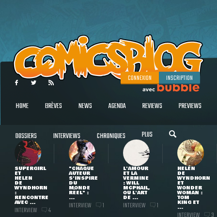
CONNEXION
INSCRIPTION
HOME
BRÈVES
NEWS
AGENDA
REVIEWS
PREVIEWS
PLUS
DOSSIERS
INTERVIEWS
CHRONIQUES
SUPERGIRL
"CHAQUE
L'AMOUR
HELEN
ET
AUTEUR
ET LA
DE
HELEN
S'INSPIRE
VERMINE
WYNDHORN
DE
DU
: WILL
ET
WYNDHORN
MONDE
MCPHAIL,
WONDER
:
RÉEL" :
OU L'ART
WOMAN :
RENCONTRE
...
DE ...
TOM
AVEC ...
KING ET
INTERVIEW
INTERVIEW
1
1
...
INTERVIEW
4
INTERVIEW
3