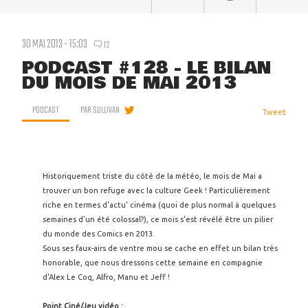
30 MAI 2013 - 15:03
12
PODCAST #128 - LE BILAN
DU MOIS DE MAI 2013
PODCAST
PAR
SULLIVAN
Tweet
Historiquement triste du côté de la météo, le mois de Mai a
trouver un bon refuge avec la culture Geek ! Particulièrement
riche en termes d'actu' cinéma (quoi de plus normal à quelques
semaines d'un été colossal?), ce mois s'est révélé être un pilier
du monde des Comics en 2013.
Sous ses faux-airs de ventre mou se cache en effet un bilan très
honorable, que nous dressons cette semaine en compagnie
d'Alex Le Coq, Alfro, Manu et Jeff !
Point Ciné/Jeu vidéo :