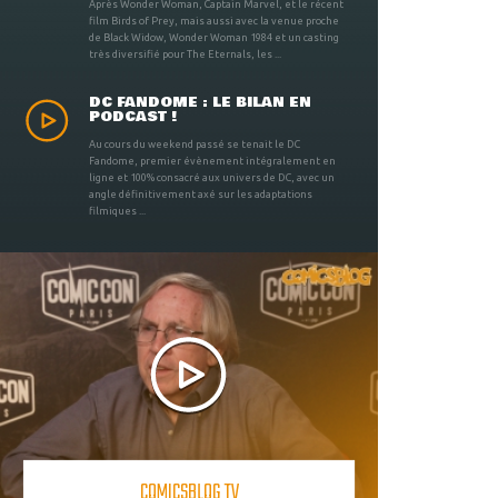
Après Wonder Woman, Captain Marvel, et le récent
film Birds of Prey, mais aussi avec la venue proche
de Black Widow, Wonder Woman 1984 et un casting
très diversifié pour The Eternals, les ...
DC FANDOME : LE BILAN EN
PODCAST !
Au cours du weekend passé se tenait le DC
Fandome, premier évènement intégralement en
ligne et 100% consacré aux univers de DC, avec un
angle définitivement axé sur les adaptations
filmiques ...
COMICSBLOG TV