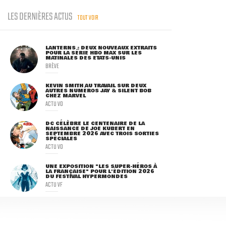
LES DERNIÈRES ACTUS
TOUT VOIR
LANTERNS : DEUX NOUVEAUX EXTRAITS
POUR LA SÉRIE HBO MAX SUR LES
MATINALES DES ETATS-UNIS
BRÈVE
KEVIN SMITH AU TRAVAIL SUR DEUX
AUTRES NUMÉROS JAY & SILENT BOB
CHEZ MARVEL
ACTU VO
DC CÉLÈBRE LE CENTENAIRE DE LA
NAISSANCE DE JOE KUBERT EN
SEPTEMBRE 2026 AVEC TROIS SORTIES
SPÉCIALES
ACTU VO
UNE EXPOSITION "LES SUPER-HÉROS À
LA FRANÇAISE" POUR L'ÉDITION 2026
DU FESTIVAL HYPERMONDES
ACTU VF