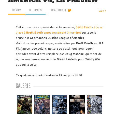
AMERICA #4, LA PREVIEW
PREVIEW
DC COMICS
PAR
ALEXLECOQ
Tweet
C'était une des surprises de cette semaine,
David Finch
cède sa
place à
Brett Booth
après seulement 3 numéros
sur la série
écrite par
Geoff Johns
,
Justice League of America
.
Voici donc les premières pages réalisées par
Brett Booth
sur
JLA
#4
. À noter que celui-ci ne sera au dessin que pour deux
épisodes avant d'être remplacé par
Doug Manhke
, qui vient de
signer son dernier numéro de
Green Lantern
, pour
Trinity War
et pour la suite.
Ce quatrième numéro sortira le 29 mai pour $4.99.
GALERIE