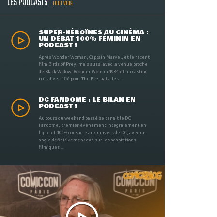
LES PODCASTS
TOUT VOIR
SUPER-HÉROÏNES AU CINÉMA :
UN DÉBAT 100% FÉMININ EN
PODCAST !
Après Wonder Woman, Captain Marvel, et le récent
film Birds of Prey, mais aussi avec la venue proche
de Black Widow, Wonder Woman 1984 et un casting
très diversifié pour The Eternals, les ...
DC FANDOME : LE BILAN EN
PODCAST !
Au cours du weekend passé se tenait le DC
Fandome, premier évènement intégralement en
ligne et 100% consacré aux univers de DC, avec un
angle définitivement axé sur les adaptations
filmiques ...