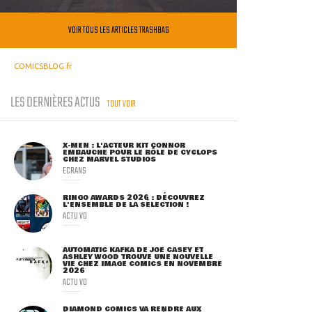
VOIR TOUS LES ARTICLES TRASHBAG
COMICSBLOG.fr
LES DERNIÈRES ACTUS
TOUT VOIR
X-MEN : L'ACTEUR KIT CONNOR
EMBAUCHÉ POUR LE RÔLE DE CYCLOPS
CHEZ MARVEL STUDIOS
ECRANS
RINGO AWARDS 2026 : DÉCOUVREZ
L'ENSEMBLE DE LA SÉLECTION !
ACTU VO
AUTOMATIC KAFKA DE JOE CASEY ET
ASHLEY WOOD TROUVE UNE NOUVELLE
VIE CHEZ IMAGE COMICS EN NOVEMBRE
2026
ACTU VO
DIAMOND COMICS VA RENDRE AUX