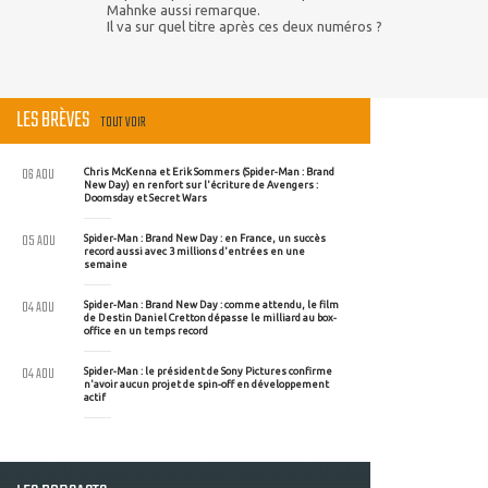
Mahnke aussi remarque.
Il va sur quel titre après ces deux numéros ?
LES BRÈVES
TOUT VOIR
06 AOU
Chris McKenna et Erik Sommers (Spider-Man : Brand
New Day) en renfort sur l'écriture de Avengers :
Doomsday et Secret Wars
05 AOU
Spider-Man : Brand New Day : en France, un succès
record aussi avec 3 millions d'entrées en une
semaine
04 AOU
Spider-Man : Brand New Day : comme attendu, le film
de Destin Daniel Cretton dépasse le milliard au box-
office en un temps record
04 AOU
Spider-Man : le président de Sony Pictures confirme
n'avoir aucun projet de spin-off en développement
actif