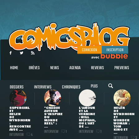
CONNEXION
INSCRIPTION
HOME
BRÈVES
NEWS
AGENDA
REVIEWS
PREVIEWS
PLUS
DOSSIERS
INTERVIEWS
CHRONIQUES
SUPERGIRL
"CHAQUE
L'AMOUR
HELEN
ET
AUTEUR
ET LA
DE
HELEN
S'INSPIRE
VERMINE
WYNDHORN
DE
DU
: WILL
ET
WYNDHORN
MONDE
MCPHAIL,
WONDER
:
RÉEL" :
OU L'ART
WOMAN :
RENCONTRE
...
DE ...
TOM
AVEC ...
KING ET
INTERVIEW
INTERVIEW
1
1
...
INTERVIEW
4
INTERVIEW
3