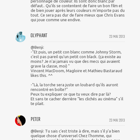
personnage de couleur. Ils sont donc blanc par
défaut.. Qu'ils se contentent de faire un bon film et
de bien jouer après leurs couleurs m'importe pas du
tout. Ce sera pas dur de faire mieux que Chris Evans
qui joue comme une endive.
OLYPHANT
23 MAI 2013
@Benji:
-"Et puis, un petit con blanc comme Johnny Storm,
c'est pas pareil qu'un petit con black. (ça existe au
moins? Je n'ai jamais vu que des mecs qui avaient
grave la classe, moi) "
Vincent MacDoom, Magloire et Mathieu Bastaraud
likes this. ^^
-"Là, la torche sera juste un loubard qu'ils auront
rencontré en boîte?"
Peux tu expliquer ce que tu veux dire par là?
Et sans te cacher derrière "les clichés au cinéma" s'il
te plait.
PETER
23 MAI 2013
@Benji: Tu sais c'est triste à dire, mais s'il y'a bien
quelque chose d'universel Chez l'homme, qui