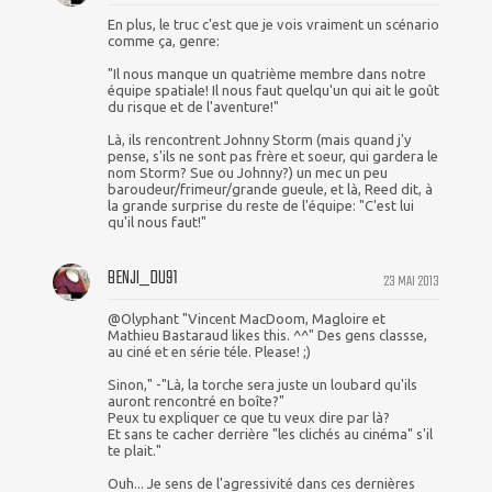
En plus, le truc c'est que je vois vraiment un scénario
comme ça, genre:
"Il nous manque un quatrième membre dans notre
équipe spatiale! Il nous faut quelqu'un qui ait le goût
du risque et de l'aventure!"
Là, ils rencontrent Johnny Storm (mais quand j'y
pense, s'ils ne sont pas frère et soeur, qui gardera le
nom Storm? Sue ou Johnny?) un mec un peu
baroudeur/frimeur/grande gueule, et là, Reed dit, à
la grande surprise du reste de l'équipe: "C'est lui
qu'il nous faut!"
BENJI_DU91
23 MAI 2013
@Olyphant "Vincent MacDoom, Magloire et
Mathieu Bastaraud likes this. ^^" Des gens classse,
au ciné et en série téle. Please! ;)
Sinon," -"Là, la torche sera juste un loubard qu'ils
auront rencontré en boîte?"
Peux tu expliquer ce que tu veux dire par là?
Et sans te cacher derrière "les clichés au cinéma" s'il
te plait."
Ouh... Je sens de l'agressivité dans ces dernières