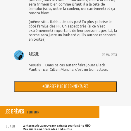
sera frimeur bien comme il faut, il a la tête de
l'emploi (si, si, outre la couleur, oui carrément) et ça
rendra bien!
(même siiii... Rahh... Je sais pas! En plus ça brise le
côté famille des FF. Un aspect très (si ce n'est
extrêmement) important de leur personnages. Là, la
torche sera juste un loubard qu'ils auront rencontré
en boîte?)
ARGUE
23 MAI 2013
Mouais ... Dans ce cas autant faire jouer Black
Panther par Cillian Murphy, c'est un bon acteur.
+
CHARGER PLUS DE COMMENTAIRES
LES BRÈVES
TOUT VOIR
08 AOU
Lanterns : deux nouveaux extraits pour la série HBO
Max sur les matinales des Etats-Unis