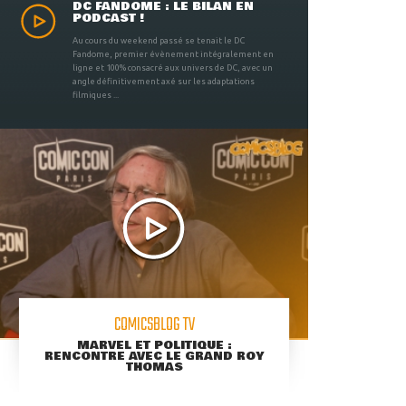
DC FANDOME : LE BILAN EN
PODCAST !
Au cours du weekend passé se tenait le DC
Fandome, premier évènement intégralement en
ligne et 100% consacré aux univers de DC, avec un
angle définitivement axé sur les adaptations
filmiques ...
COMICSBLOG TV
MARVEL ET POLITIQUE :
RENCONTRE AVEC LE GRAND ROY
THOMAS