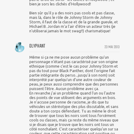
bien je sors les clichés d'Hollywood!
Bien sûr qu'il y a des noirs pas cools et pas classe,
mais là, dans le rôle de Johnny Storm de Johnny
Storm, il faut de la classe et de la grande gueule, et
Michael B. Jordan m'a l'air d'être un acteur très (je
n'utiliserai jamais le mot swag!!) charismatique!
OLYPHANT
23 MAI 2013
Même si ça ne me pose aucun problème qu'un
personnage n'étant pas caractérisé par son origine
ethnique (comme c'est le cas pour Johnny Storm et
pas du tout pour Black Panther, dont l'origine fait
partie intégrante du perso...jusqu'à son nom) soit
interprété par quelqu'un d'une autre couleur de
peau, je peux aussi comprendre que des personnes
puissent l'être. Aucun problème avec ça.
En revanche j'ai un problème quand l'un ou l'autre
des points de vue utilisent des arguments en bois.
Je n'accuse personne de racisme, je dis que tu
véhicules un stéréotype des plus discutable, et sans
doute a ton corps défendant. Tu as même le droit
de trouver que tous les noirs sont tous forcément
cools ou classes, mais ça reste du même niveau que
si je disais que je trouve que les noirs ont tous un
côté nonchalant. C'est caractériser quelqu'un sur sa
couleur, que cette caractérisation soit positive ou