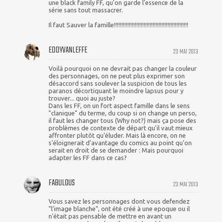
une black family FF, qu'on garde l'essence de la
série sans tout massacrer.
Il faut Sauver la famille!!!!!!!!!!!!!!!!!!!!!!!!!!!!!!!!!!!!!!!!!!!!!!!!!!
EDDYVANLEFFE
23 MAI 2013
Voilà pourquoi on ne devrait pas changer la couleur
des personnages, on ne peut plus exprimer son
désaccord sans soulever la suspicion de tous les
paranos décortiquant le moindre lapsus pour y
trouver... quoi au juste?
Dans les FF, on un fort aspect famille dans le sens
"clanique" du terme, du coup si on change un perso,
il faut les changer tous (Why not?) mais ça pose des
problèmes de contexte de départ qu'il vaut mieux
affronter plutôt qu'éluder. Mais là encore, on ne
s'éloignerait d'avantage du comics au point qu'on
serait en droit de se demander : Mais pourquoi
adapter les FF dans ce cas?
FABULOUS
23 MAI 2013
Vous savez les personnages dont vous defendez
"l'image blanche", ont été créé à une epoque ou il
n'était pas pensable de mettre en avant un