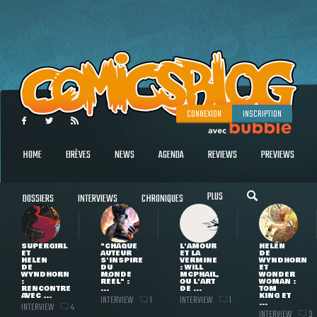
CONNEXION
INSCRIPTION
HOME
BRÈVES
NEWS
AGENDA
REVIEWS
PREVIEWS
PLUS
DOSSIERS
INTERVIEWS
CHRONIQUES
SUPERGIRL
"CHAQUE
L'AMOUR
HELEN
ET
AUTEUR
ET LA
DE
HELEN
S'INSPIRE
VERMINE
WYNDHORN
DE
DU
: WILL
ET
WYNDHORN
MONDE
MCPHAIL,
WONDER
:
RÉEL" :
OU L'ART
WOMAN :
RENCONTRE
...
DE ...
TOM
AVEC ...
KING ET
INTERVIEW
INTERVIEW
1
1
...
INTERVIEW
4
INTERVIEW
3