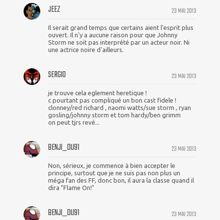
JEEZ
23 MAI 2013
Il serait grand temps que certains aient l'esprit plus
ouvert. Il n'y a aucune raison pour que Johnny
Storm ne soit pas interprété par un acteur noir. Ni
une actrice noire d'ailleurs.
SERGIO
23 MAI 2013
je trouve cela eglement heretique !
c pourtant pas compliqué un bon cast fidele !
clonney/red richard , naomi watts/sue storm , ryan
gosling/johnny storm et tom hardy/ben grimm
on peut tjrs revé...
BENJI_DU91
23 MAI 2013
Non, sérieux, je commence à bien accepter le
principe, surtout que je ne suis pas non plus un
méga fan des FF, donc bon, il aura la classe quand il
dira "Flame On!"
BENJI_DU91
23 MAI 2013