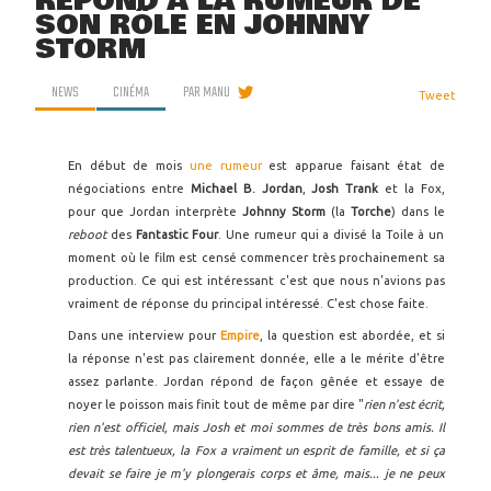
RÉPOND À LA RUMEUR DE
SON RÔLE EN JOHNNY
STORM
NEWS
CINÉMA
PAR
MANU
Tweet
En début de mois
une rumeur
est apparue faisant état de
négociations entre
Michael B. Jordan
,
Josh Trank
et la Fox,
pour que Jordan interprète
Johnny Storm
(la
Torche
) dans le
reboot
des
Fantastic Four
. Une rumeur qui a divisé la Toile à un
moment où le film est censé commencer très prochainement sa
production. Ce qui est intéressant c'est que nous n'avions pas
vraiment de réponse du principal intéressé. C'est chose faite.
Dans une interview pour
Empire
, la question est abordée, et si
la réponse n'est pas clairement donnée, elle a le mérite d'être
assez parlante. Jordan répond de façon gênée et essaye de
noyer le poisson mais finit tout de même par dire "
rien n'est écrit,
rien n'est officiel, mais Josh et moi sommes de très bons amis. Il
est très talentueux, la Fox a vraiment un esprit de famille, et si ça
devait se faire je m'y plongerais corps et âme, mais... je ne peux