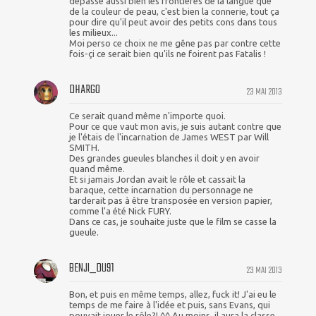
dépasse aussi bien les frontières de la langue que
de la couleur de peau, c'est bien la connerie, tout ça
pour dire qu'il peut avoir des petits cons dans tous
les milieux...
Moi perso ce choix ne me gêne pas par contre cette
fois-çi ce serait bien qu'ils ne foirent pas Fatalis !
DHARGO
23 MAI 2013
Ce serait quand même n'importe quoi.
Pour ce que vaut mon avis, je suis autant contre que
je l'étais de l'incarnation de James WEST par Will
SMITH.
Des grandes gueules blanches il doit y en avoir
quand même.
Et si jamais Jordan avait le rôle et cassait la
baraque, cette incarnation du personnage ne
tarderait pas à être transposée en version papier,
comme l'a été Nick FURY.
Dans ce cas, je souhaite juste que le film se casse la
gueule.
BENJI_DU91
23 MAI 2013
Bon, et puis en même temps, allez, fuck it! J'ai eu le
temps de me faire à l'idée et puis, sans Evans, qui
pouvait jouer le rôle?! ^^ Au moins, il aura la classe,