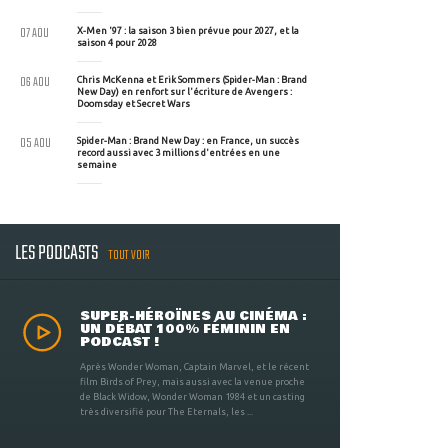
07 AOU
X-Men '97 : la saison 3 bien prévue pour 2027, et la
saison 4 pour 2028
06 AOU
Chris McKenna et Erik Sommers (Spider-Man : Brand
New Day) en renfort sur l'écriture de Avengers :
Doomsday et Secret Wars
05 AOU
Spider-Man : Brand New Day : en France, un succès
record aussi avec 3 millions d'entrées en une
semaine
LES PODCASTS
TOUT VOIR
SUPER-HÉROÏNES AU CINÉMA :
UN DÉBAT 100% FÉMININ EN
PODCAST !
Après Wonder Woman, Captain Marvel, et le récent
film Birds of Prey, mais aussi avec la venue proche
de Black Widow, Wonder Woman 1984 et un casting
très diversifié pour The Eternals, les ...