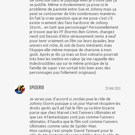
de diversité dans le paysage eeet je trouve que ça
se justifie. Même si évidemment ça pose ici le
problème de parenté entre Sue et Johnny mais ça
peut se contourner de très nombreuses manières.
En fait la vraie question que je me pose c'est s'il
existe vraiment des fans hardcore de Johnny
Storm... en tant que personnage? Personnellement
je trouve que les FF (hormis Ben Grimm, changez
rien!) ont besoin d'être sérieusement remis à neuf
pour tenir vraiment un film sur leurs épaules, leur
univers est riche, ils ont de bons méchants mais
l'équipe elle-même manque de charisme à mon
goût. Après je dis ça mais un bon scénario pourrait
très bien les mettre en valeur (je me rappelle des
Indestructibles qui sur le même principe de la
famille de super s'en sortait très bien avec des
personnages pas follement originaux)
SPIDER19
23 MAI 2013
Je serais pas d'accord si Jordan joue le rôle de
Johnny Storm puisque si un jour Marvel récupère les
droits après qu'il ait fait le film ça va être bizarre
parce que chez Marvel c'est l'univers Ultimates et
que Les 4 Fantastiques sont pas comme l'univers
ultimates. Il faudra que le film soit comme l'univers
Ultimates comme celui de Spider-Man.
Mon casting c'est simple: David Tennant pour le