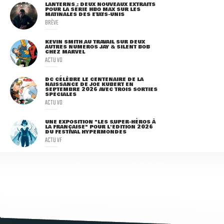
LANTERNS : DEUX NOUVEAUX EXTRAITS
POUR LA SÉRIE HBO MAX SUR LES
MATINALES DES ETATS-UNIS
BRÈVE
KEVIN SMITH AU TRAVAIL SUR DEUX
AUTRES NUMÉROS JAY & SILENT BOB
CHEZ MARVEL
ACTU VO
DC CÉLÈBRE LE CENTENAIRE DE LA
NAISSANCE DE JOE KUBERT EN
SEPTEMBRE 2026 AVEC TROIS SORTIES
SPÉCIALES
ACTU VO
UNE EXPOSITION "LES SUPER-HÉROS À
LA FRANÇAISE" POUR L'ÉDITION 2026
DU FESTIVAL HYPERMONDES
ACTU VF