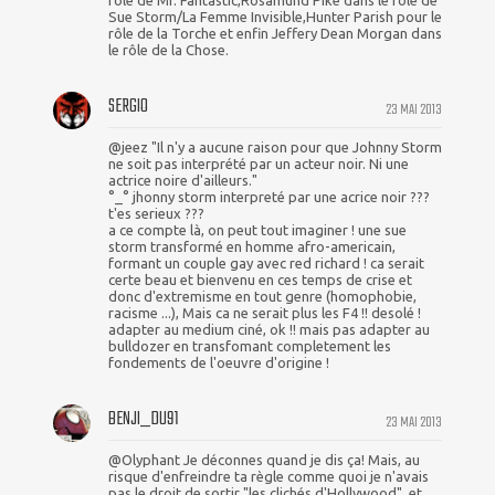
rôle de Mr. Fantastic,Rosamund Pike dans le rôle de
Sue Storm/La Femme Invisible,Hunter Parish pour le
rôle de la Torche et enfin Jeffery Dean Morgan dans
le rôle de la Chose.
SERGIO
23 MAI 2013
@jeez "Il n'y a aucune raison pour que Johnny Storm
ne soit pas interprété par un acteur noir. Ni une
actrice noire d'ailleurs."
°_° jhonny storm interpreté par une acrice noir ???
t'es serieux ???
a ce compte là, on peut tout imaginer ! une sue
storm transformé en homme afro-americain,
formant un couple gay avec red richard ! ca serait
certe beau et bienvenu en ces temps de crise et
donc d'extremisme en tout genre (homophobie,
racisme ...), Mais ca ne serait plus les F4 !! desolé !
adapter au medium ciné, ok !! mais pas adapter au
bulldozer en transfomant completement les
fondements de l'oeuvre d'origine !
BENJI_DU91
23 MAI 2013
@Olyphant Je déconnes quand je dis ça! Mais, au
risque d'enfreindre ta règle comme quoi je n'avais
pas le droit de sortir "les clichés d'Hollywood", et