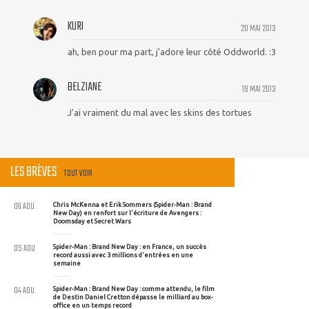
KURI
20 MAI 2013
ah, ben pour ma part, j'adore leur côté Oddworld. :3
BELZIANE
19 MAI 2013
J'ai vraiment du mal avec les skins des tortues
LES BRÈVES
TOUT VOIR
06 AOU
Chris McKenna et Erik Sommers (Spider-Man : Brand
New Day) en renfort sur l'écriture de Avengers :
Doomsday et Secret Wars
05 AOU
Spider-Man : Brand New Day : en France, un succès
record aussi avec 3 millions d'entrées en une
semaine
04 AOU
Spider-Man : Brand New Day : comme attendu, le film
de Destin Daniel Cretton dépasse le milliard au box-
office en un temps record