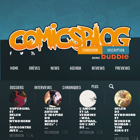
CONNEXION
INSCRIPTION
HOME
BRÈVES
NEWS
AGENDA
REVIEWS
PREVIEWS
PLUS
DOSSIERS
INTERVIEWS
CHRONIQUES
SUPERGIRL
"CHAQUE
L'AMOUR
HELEN
ET
AUTEUR
ET LA
DE
HELEN
S'INSPIRE
VERMINE
WYNDHORN
DE
DU
: WILL
ET
WYNDHORN
MONDE
MCPHAIL,
WONDER
:
RÉEL" :
OU L'ART
WOMAN :
RENCONTRE
...
DE ...
TOM
AVEC ...
KING ET
INTERVIEW
INTERVIEW
1
1
...
INTERVIEW
4
INTERVIEW
3