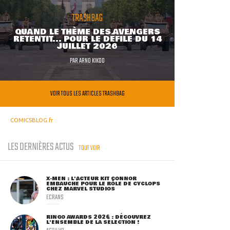
TRASHBAG
QUAND LE THÈME DES AVENGERS
RETENTIT... POUR LE DÉFILÉ DU 14
JUILLET 2026
PAR
ARNO KIKOO
VOIR TOUS LES ARTICLES TRASHBAG
COMICSBLOG.fr
LES DERNIÈRES ACTUS
TOUT VOIR
X-MEN : L'ACTEUR KIT CONNOR
EMBAUCHÉ POUR LE RÔLE DE CYCLOPS
CHEZ MARVEL STUDIOS
ECRANS
RINGO AWARDS 2026 : DÉCOUVREZ
L'ENSEMBLE DE LA SÉLECTION !