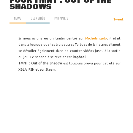
POUR TMNT : OUT OF THE
SHADOWS
NEWS
JEUX VIDÉO
PAR
APTEIS
Tweet
Si nous avions eu un trailer centré sur
Michelangelo
, il était
dans la logique que les trois autres Tortues de la fratries allaient
se dévoiler également dans de courtes vidéos jusqu'à la sortie
du jeu. Le second à se révéler est
Raphael
.
TMNT : Out of the Shadow
est toujours prévu pour cet été sur
XBLA, PSN et sur Steam.