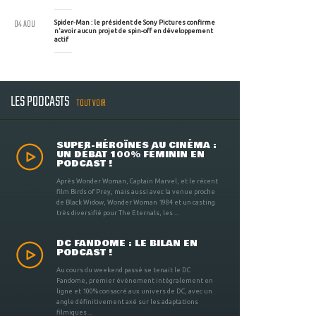
04 AOU
Spider-Man : le président de Sony Pictures confirme
n'avoir aucun projet de spin-off en développement
actif
LES PODCASTS
TOUT VOIR
SUPER-HÉROÏNES AU CINÉMA :
UN DÉBAT 100% FÉMININ EN
PODCAST !
Après Wonder Woman, Captain Marvel, et le récent
film Birds of Prey, mais aussi avec la venue proche
de Black Widow, Wonder Woman 1984 et un casting
très diversifié pour The Eternals, les ...
DC FANDOME : LE BILAN EN
PODCAST !
Au cours du weekend passé se tenait le DC
Fandome, premier évènement intégralement en
ligne et 100% consacré aux univers de DC, avec un
angle définitivement axé sur les adaptations
filmiques ...