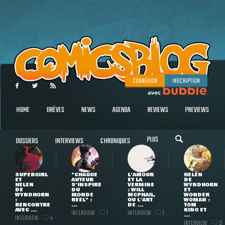
CONNEXION
INSCRIPTION
HOME
BRÈVES
NEWS
AGENDA
REVIEWS
PREVIEWS
PLUS
DOSSIERS
INTERVIEWS
CHRONIQUES
SUPERGIRL
"CHAQUE
L'AMOUR
HELEN
ET
AUTEUR
ET LA
DE
HELEN
S'INSPIRE
VERMINE
WYNDHORN
DE
DU
: WILL
ET
WYNDHORN
MONDE
MCPHAIL,
WONDER
:
RÉEL" :
OU L'ART
WOMAN :
RENCONTRE
...
DE ...
TOM
AVEC ...
KING ET
INTERVIEW
INTERVIEW
1
1
...
INTERVIEW
4
INTERVIEW
3