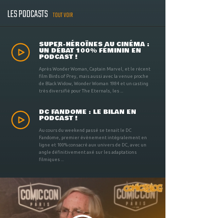
LES PODCASTS
TOUT VOIR
SUPER-HÉROÏNES AU CINÉMA :
UN DÉBAT 100% FÉMININ EN
PODCAST !
Après Wonder Woman, Captain Marvel, et le récent
film Birds of Prey, mais aussi avec la venue proche
de Black Widow, Wonder Woman 1984 et un casting
très diversifié pour The Eternals, les ...
DC FANDOME : LE BILAN EN
PODCAST !
Au cours du weekend passé se tenait le DC
Fandome, premier évènement intégralement en
ligne et 100% consacré aux univers de DC, avec un
angle définitivement axé sur les adaptations
filmiques ...