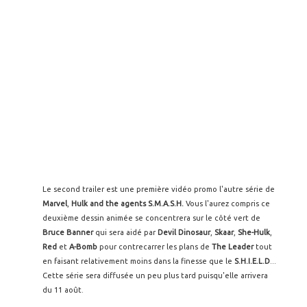
Le second trailer est une première vidéo promo l'autre série de
Marvel
,
Hulk and the agents S.M.A.S.H.
Vous l'aurez compris ce
deuxième dessin animée se concentrera sur le côté vert de
Bruce Banner
qui sera aidé par
Devil Dinosaur
,
Skaar
,
She-Hulk
,
Red
et
A-Bomb
pour contrecarrer les plans de
The Leader
tout
en faisant relativement moins dans la finesse que le
S.H.I.E.L.D
...
Cette série sera diffusée un peu plus tard puisqu'elle arrivera
du 11 août.