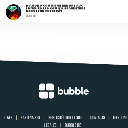
DIAMOND COMICS VA RENDRE AUX
ÉDITEURS LES COMICS SÉQUESTRÉS
DANS LEUR ENTREPÔT
ACTU VO
STAFF
|
PARTENAIRES
|
PUBLICITÉS SUR LE SITE
|
CONTACTS
|
MENTIONS
LÉGALES
|
BUBBLE BD