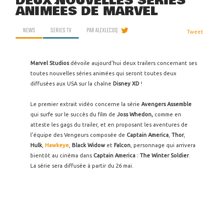
DEUX NOUVELLES SÉRIES
ANIMÉES DE MARVEL
NEWS
SERIES TV
PAR
ALEXLECOQ
Tweet
Marvel Studios
dévoile aujourd'hui deux trailers concernant ses
toutes nouvelles séries animées qui seront toutes deux
diffusées aux USA sur la chaîne
Disney XD
!
Le premier extrait vidéo concerne la série
Avengers Assemble
qui surfe sur le succès du film de
Joss Whedon,
comme en
atteste les gags du trailer, et en proposant les aventures de
l'équipe des Vengeurs composée de
Captain America
,
Thor
,
Hulk
,
Hawkeye
,
Black Widow
et
Falcon
, personnage qui arrivera
bientôt au cinéma dans
Captain America : The Winter Soldier
.
La série sera diffusée à partir du 26 mai.