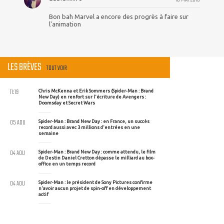
Bon bah Marvel a encore des progrès à faire sur
l'animation
LES BRÈVES
TOUT VOIR
11:19
Chris McKenna et Erik Sommers (Spider-Man : Brand
New Day) en renfort sur l'écriture de Avengers :
Doomsday et Secret Wars
05 AOU
Spider-Man : Brand New Day : en France, un succès
record aussi avec 3 millions d'entrées en une
semaine
04 AOU
Spider-Man : Brand New Day : comme attendu, le film
de Destin Daniel Cretton dépasse le milliard au box-
office en un temps record
04 AOU
Spider-Man : le président de Sony Pictures confirme
n'avoir aucun projet de spin-off en développement
actif