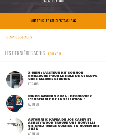
PAR
ARNO KIKOO
VOIR TOUS LES ARTICLES TRASHBAG
COMICSBLOG.fr
LES DERNIÈRES ACTUS
TOUT VOIR
X-MEN : L'ACTEUR KIT CONNOR
EMBAUCHÉ POUR LE RÔLE DE CYCLOPS
CHEZ MARVEL STUDIOS
ECRANS
RINGO AWARDS 2026 : DÉCOUVREZ
L'ENSEMBLE DE LA SÉLECTION !
ACTU VO
AUTOMATIC KAFKA DE JOE CASEY ET
ASHLEY WOOD TROUVE UNE NOUVELLE
VIE CHEZ IMAGE COMICS EN NOVEMBRE
2026
ACTU VO