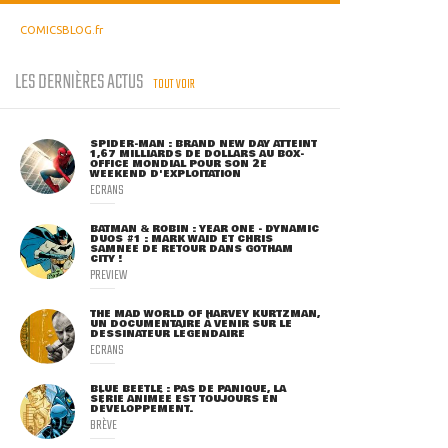
COMICSBLOG.fr
LES DERNIÈRES ACTUS
TOUT VOIR
SPIDER-MAN : BRAND NEW DAY ATTEINT
1,67 MILLIARDS DE DOLLARS AU BOX-
OFFICE MONDIAL POUR SON 2E
WEEKEND D'EXPLOITATION
ECRANS
BATMAN & ROBIN : YEAR ONE - DYNAMIC
DUOS #1 : MARK WAID ET CHRIS
SAMNEE DE RETOUR DANS GOTHAM
CITY !
PREVIEW
THE MAD WORLD OF HARVEY KURTZMAN,
UN DOCUMENTAIRE À VENIR SUR LE
DESSINATEUR LÉGENDAIRE
ECRANS
BLUE BEETLE : PAS DE PANIQUE, LA
SÉRIE ANIMÉE EST TOUJOURS EN
DÉVELOPPEMENT.
BRÈVE