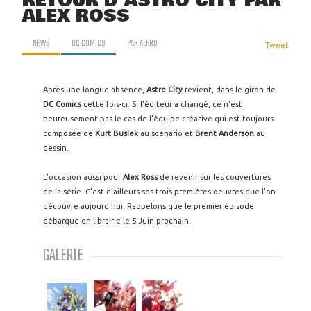
RETOUR D'ASTRO CITY PAR
ALEX ROSS
NEWS
DC COMICS
PAR
ALFRO
Tweet
Après une longue absence,
Astro City
revient, dans le giron de
DC Comics
cette fois-ci. Si l'éditeur a changé, ce n'est
heureusement pas le cas de l'équipe créative qui est toujours
composée de
Kurt Busiek
au scénario et
Brent Anderson
au
dessin.
L'occasion aussi pour
Alex Ross
de revenir sur les couvertures
de la série. C'est d'ailleurs ses trois premières oeuvres que l'on
découvre aujourd'hui. Rappelons que le premier épisode
débarque en librairie le 5 Juin prochain.
GALERIE