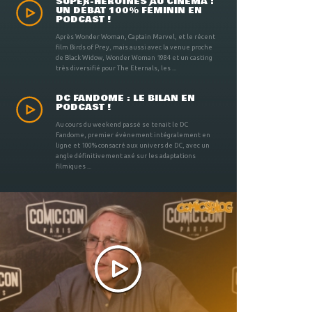
SUPER-HÉROÏNES AU CINÉMA :
UN DÉBAT 100% FÉMININ EN
PODCAST !
Après Wonder Woman, Captain Marvel, et le récent
film Birds of Prey, mais aussi avec la venue proche
de Black Widow, Wonder Woman 1984 et un casting
très diversifié pour The Eternals, les ...
DC FANDOME : LE BILAN EN
PODCAST !
Au cours du weekend passé se tenait le DC
Fandome, premier évènement intégralement en
ligne et 100% consacré aux univers de DC, avec un
angle définitivement axé sur les adaptations
filmiques ...