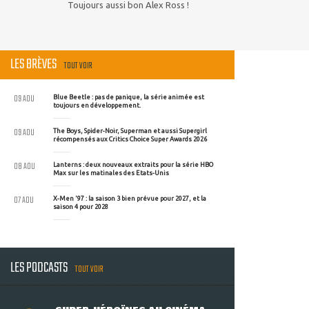
Toujours aussi bon Alex Ross !
LES BRÈVES
TOUT VOIR
09 AOU
Blue Beetle : pas de panique, la série animée est
toujours en développement.
09 AOU
The Boys, Spider-Noir, Superman et aussi Supergirl
récompensés aux Critics Choice Super Awards 2026
08 AOU
Lanterns : deux nouveaux extraits pour la série HBO
Max sur les matinales des Etats-Unis
07 AOU
X-Men '97 : la saison 3 bien prévue pour 2027, et la
saison 4 pour 2028
LES PODCASTS
TOUT VOIR