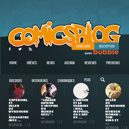
CONNEXION
INSCRIPTION
HOME
BRÈVES
NEWS
AGENDA
REVIEWS
PREVIEWS
PLUS
DOSSIERS
INTERVIEWS
CHRONIQUES
SUPERGIRL
"CHAQUE
L'AMOUR
HELEN
ET
AUTEUR
ET LA
DE
HELEN
S'INSPIRE
VERMINE
WYNDHORN
DE
DU
: WILL
ET
WYNDHORN
MONDE
MCPHAIL,
WONDER
:
RÉEL" :
OU L'ART
WOMAN :
RENCONTRE
...
DE ...
TOM
AVEC ...
KING ET
INTERVIEW
INTERVIEW
1
1
...
INTERVIEW
4
INTERVIEW
3