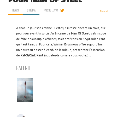
POUR MAN OF STEEL
NEWS
CINÉMA
PAR
SULLIVAN
Tweet
A chaque jour son affiche ! Certes, s'il reste encore un mois jour
pour jour avant la sortie Américaine de
Man Of Steel
, cela risque
de faire beaucoup d'affiches, mais profitons du Kryptonien tant
qu'il est temps ! Pour cela,
Warner Bros
nous offre aujourd'hui
un nouveau poster ô combien iconique, présentant l'ascension
de
Kal-El/Clark Kent
(appelez-le comme vous voulez)...
GALERIE