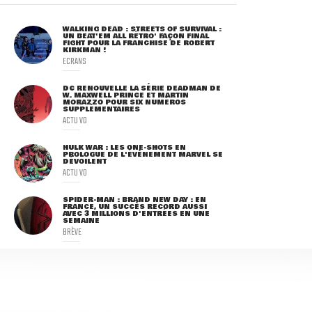
WALKING DEAD : STREETS OF SURVIVAL :
UN BEAT'EM ALL RÉTRO' FAÇON FINAL
FIGHT POUR LA FRANCHISE DE ROBERT
KIRKMAN !
ECRANS
DC RENOUVELLE LA SÉRIE DEADMAN DE
W. MAXWELL PRINCE ET MARTIN
MORAZZO POUR SIX NUMÉROS
SUPPLÉMENTAIRES
ACTU VO
HULK WAR : LES ONE-SHOTS EN
PROLOGUE DE L'ÉVÈNEMENT MARVEL SE
DÉVOILENT
ACTU VO
SPIDER-MAN : BRAND NEW DAY : EN
FRANCE, UN SUCCÈS RECORD AUSSI
AVEC 3 MILLIONS D'ENTRÉES EN UNE
SEMAINE
BRÈVE