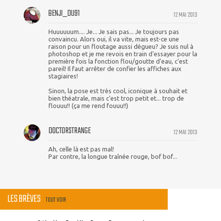
BENJI_DU91
12 MAI 2013
Huuuuuum.... Je... Je sais pas... Je toujours pas
convaincu. Alors oui, il va vite, mais est-ce une
raison pour un floutage aussi dégueu? Je suis nul à
photoshop et je me revois en train d'essayer pour la
première fois la fonction flou/goutte d'eau, c'est
pareil! Il faut arrêter de confier les affiches aux
stagiaires!
Sinon, la pose est très cool, iconique à souhait et
bien théatrale, mais c'est trop petit et... trop de
flouuu!! (ça me rend fouuu!!)
DOCTORSTRANGE
12 MAI 2013
Ah, celle là est pas mal!
Par contre, la longue traînée rouge, bof bof...
LES BRÈVES
TOUT VOIR