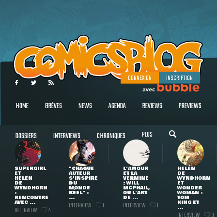
CONNEXION
INSCRIPTION
HOME
BRÈVES
NEWS
AGENDA
REVIEWS
PREVIEWS
PLUS
DOSSIERS
INTERVIEWS
CHRONIQUES
SUPERGIRL
"CHAQUE
L'AMOUR
HELEN
ET
AUTEUR
ET LA
DE
HELEN
S'INSPIRE
VERMINE
WYNDHORN
DE
DU
: WILL
ET
WYNDHORN
MONDE
MCPHAIL,
WONDER
:
RÉEL" :
OU L'ART
WOMAN :
RENCONTRE
...
DE ...
TOM
AVEC ...
KING ET
INTERVIEW
INTERVIEW
1
1
...
INTERVIEW
4
INTERVIEW
3