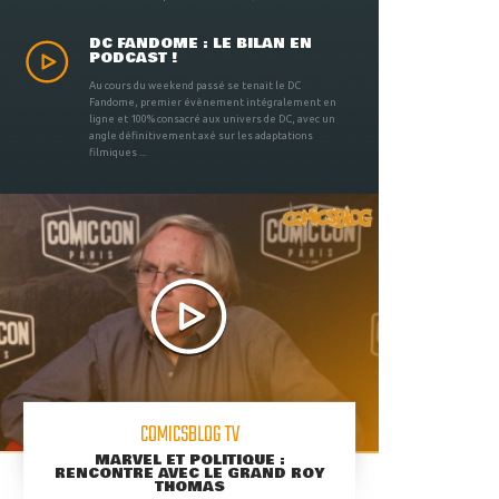
DC FANDOME : LE BILAN EN
PODCAST !
Au cours du weekend passé se tenait le DC
Fandome, premier évènement intégralement en
ligne et 100% consacré aux univers de DC, avec un
angle définitivement axé sur les adaptations
filmiques ...
COMICSBLOG TV
MARVEL ET POLITIQUE :
RENCONTRE AVEC LE GRAND ROY
THOMAS