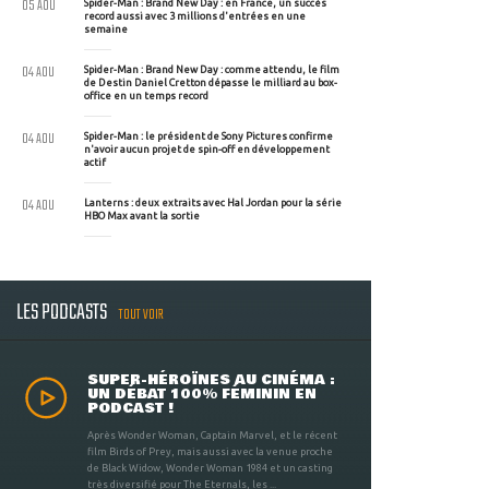
05 AOU
Spider-Man : Brand New Day : en France, un succès
record aussi avec 3 millions d'entrées en une
semaine
04 AOU
Spider-Man : Brand New Day : comme attendu, le film
de Destin Daniel Cretton dépasse le milliard au box-
office en un temps record
04 AOU
Spider-Man : le président de Sony Pictures confirme
n'avoir aucun projet de spin-off en développement
actif
04 AOU
Lanterns : deux extraits avec Hal Jordan pour la série
HBO Max avant la sortie
LES PODCASTS
TOUT VOIR
SUPER-HÉROÏNES AU CINÉMA :
UN DÉBAT 100% FÉMININ EN
PODCAST !
Après Wonder Woman, Captain Marvel, et le récent
film Birds of Prey, mais aussi avec la venue proche
de Black Widow, Wonder Woman 1984 et un casting
très diversifié pour The Eternals, les ...