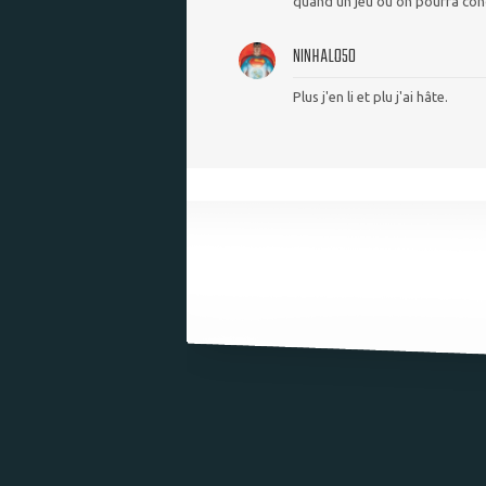
quand un jeu où on pourra con
NINHALO50
Plus j'en li et plu j'ai hâte.