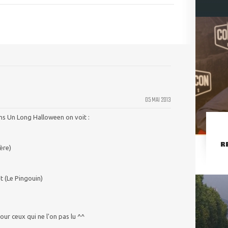
05 MAI 2013
s Un Long Halloween on voit :
R
ère)
 (Le Pingouin)
our ceux qui ne l'on pas lu ^^