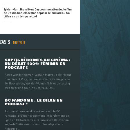
Spider-Man : Brand New Day : comme attendu, le film
de Destin Daniel Cretton dépasse le milliard au box-
office en un temps record
DCASTS
TOUT VOIR
SUPER-HÉROÏNES AU CINÉMA :
UN DÉBAT 100% FÉMININ EN
PODCAST !
Après Wonder Woman, Captain Marvel, et le récent
film Birds of Prey, mais aussi avec la venue proche
de Black Widow, Wonder Woman 1984 et un casting
très diversifié pour The Eternals, les ...
DC FANDOME : LE BILAN EN
PODCAST !
Au cours du weekend passé se tenait le DC
Fandome, premier évènement intégralement en
ligne et 100% consacré aux univers de DC, avec un
angle définitivement axé sur les adaptations
filmiques ...