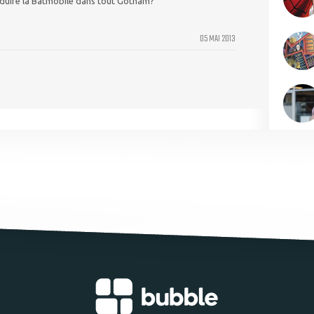
duire la Batmobile dans tout Gotham?
05 MAI 2013