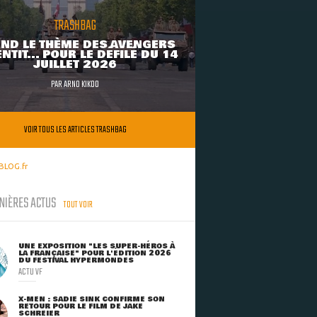
TRASHBAG
ND LE THÈME DES AVENGERS
NTIT... POUR LE DÉFILÉ DU 14
JUILLET 2026
PAR
ARNO KIKOO
VOIR TOUS LES ARTICLES TRASHBAG
BLOG.fr
NIÈRES ACTUS
TOUT VOIR
UNE EXPOSITION "LES SUPER-HÉROS À
LA FRANÇAISE" POUR L'ÉDITION 2026
DU FESTIVAL HYPERMONDES
ACTU VF
X-MEN : SADIE SINK CONFIRME SON
RETOUR POUR LE FILM DE JAKE
SCHREIER