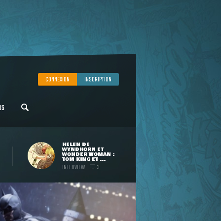
CONNEXION
INSCRIPTION
US
HELEN DE
WYNDHORN ET
WONDER WOMAN :
TOM KING ET ...
INTERVIEW
3