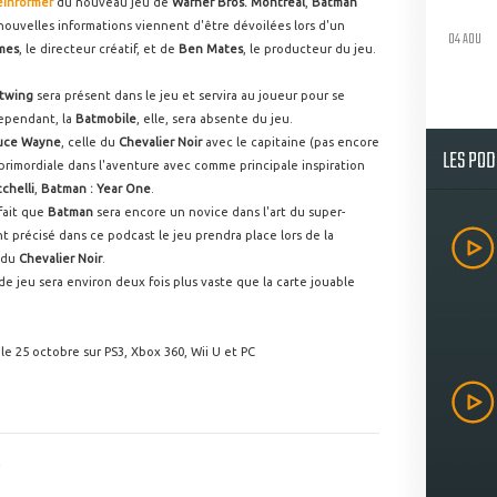
Informer
du nouveau jeu de
Warner Bros. Montreal
,
Batman
 nouvelles informations viennent d'être dévoilées lors d'un
04 AOU
lmes
, le directeur créatif, et de
Ben Mates
, le producteur du jeu.
twing
sera présent dans le jeu et servira au joueur pour se
cependant, la
Batmobile
, elle, sera absente du jeu.
uce Wayne
, celle du
Chevalier Noir
avec le capitaine (pas encore
LES PO
 primordiale dans l'aventure avec comme principale inspiration
chelli
,
Batman : Year One
.
fait que
Batman
sera encore un novice dans l'art du super-
nt précisé dans ce podcast le jeu prendra place lors de la
 du
Chevalier Noir
.
n de jeu sera environ deux fois plus vaste que la carte jouable
le 25 octobre sur PS3, Xbox 360, Wii U et PC