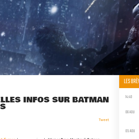
LES BR
14:40
LLES INFOS SUR BATMAN
NS
06 AOU
Tweet
05 AOU