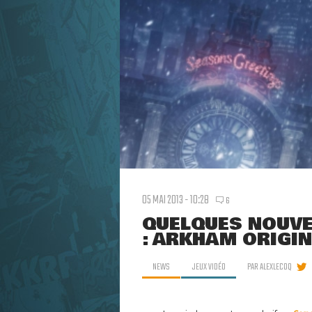
05 MAI 2013 - 10:28
6
QUELQUES NOUVE
: ARKHAM ORIGI
NEWS
JEUX VIDÉO
PAR
ALEXLECOQ