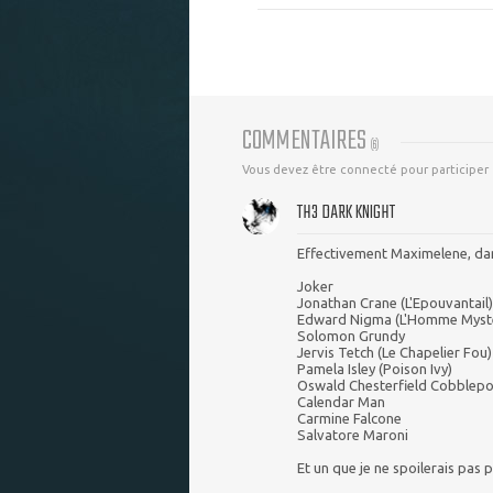
COMMENTAIRES
(
6
)
Vous devez être connecté pour participer
TH3 DARK KNIGHT
Effectivement Maximelene, dan
Joker
Jonathan Crane (L'Epouvantail)
Edward Nigma (L'Homme Myst
Solomon Grundy
Jervis Tetch (Le Chapelier Fou)
Pamela Isley (Poison Ivy)
Oswald Chesterfield Cobblepot
Calendar Man
Carmine Falcone
Salvatore Maroni
Et un que je ne spoilerais pas p