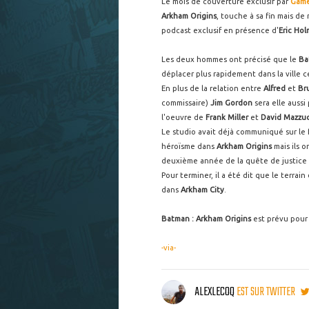
Le mois de couverture exclusif par
Game
Arkham Origins
, touche à sa fin mais de
podcast exclusif en présence d'
Eric Ho
Les deux hommes ont précisé que le
Ba
déplacer plus rapidement dans la ville 
En plus de la relation entre
Alfred
et
Br
commissaire)
Jim Gordon
sera elle aussi
l'oeuvre de
Frank Miller
et
David Mazzuc
Le studio avait déjà communiqué sur le 
héroïsme dans
Arkham Origins
mais ils o
deuxième année de la quête de justice
Pour terminer, il a été dit que le terrai
dans
Arkham City
.
Batman : Arkham Origins
est prévu pour 
-via-
ALEXLECOQ
EST SUR TWITTER