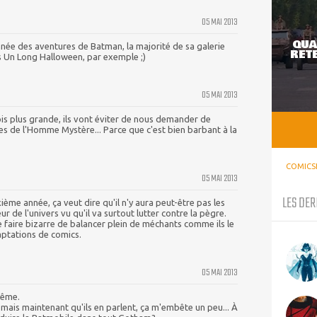
05 MAI 2013
QUA
née des aventures de Batman, la majorité de sa galerie
RETE
is Un Long Halloween, par exemple ;)
05 MAI 2013
ois plus grande, ils vont éviter de nous demander de
es de l'Homme Mystère... Parce que c'est bien barbant à la
COMICS
05 MAI 2013
LES DER
ième année, ça veut dire qu'il n'y aura peut-être pas les
 de l'univers vu qu'il va surtout lutter contre la pègre.
 faire bizarre de balancer plein de méchants comme ils le
aptations de comics.
05 MAI 2013
même.
 mais maintenant qu'ils en parlent, ça m'embête un peu... À