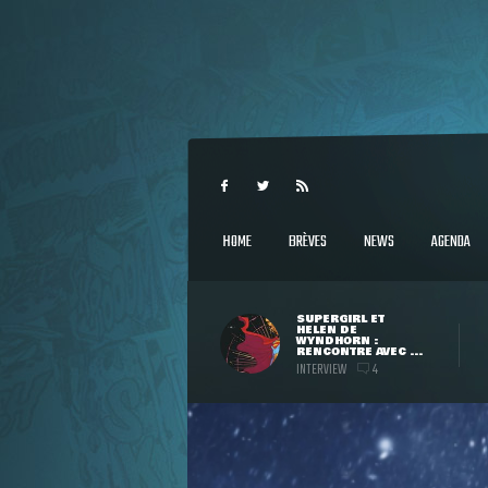
HOME
BRÈVES
NEWS
AGENDA
SUPERGIRL ET
HELEN DE
WYNDHORN :
RENCONTRE AVEC ...
INTERVIEW
4