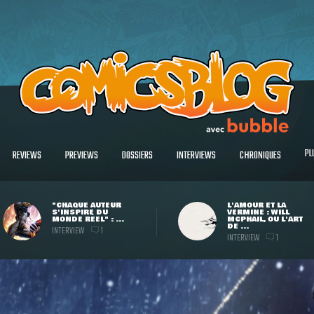
PL
REVIEWS
PREVIEWS
DOSSIERS
INTERVIEWS
CHRONIQUES
"CHAQUE AUTEUR
L'AMOUR ET LA
S'INSPIRE DU
VERMINE : WILL
MONDE RÉEL" : ...
MCPHAIL, OU L'ART
DE ...
INTERVIEW
1
INTERVIEW
1