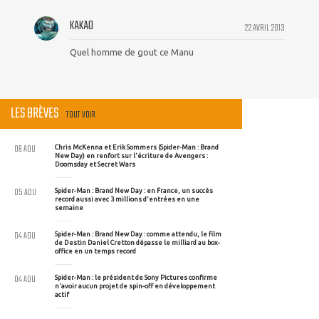
KAKAO
22 AVRIL 2013
Quel homme de gout ce Manu
LES BRÈVES
TOUT VOIR
06 AOU
Chris McKenna et Erik Sommers (Spider-Man : Brand
New Day) en renfort sur l'écriture de Avengers :
Doomsday et Secret Wars
05 AOU
Spider-Man : Brand New Day : en France, un succès
record aussi avec 3 millions d'entrées en une
semaine
04 AOU
Spider-Man : Brand New Day : comme attendu, le film
de Destin Daniel Cretton dépasse le milliard au box-
office en un temps record
04 AOU
Spider-Man : le président de Sony Pictures confirme
n'avoir aucun projet de spin-off en développement
actif