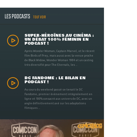
LES PODCASTS
TOUT VOIR
SUPER-HÉROÏNES AU CINÉMA :
UN DÉBAT 100% FÉMININ EN
PODCAST !
Après Wonder Woman, Captain Marvel, et le récent
film Birds of Prey, mais aussi avec la venue proche
de Black Widow, Wonder Woman 1984 et un casting
très diversifié pour The Eternals, les ...
DC FANDOME : LE BILAN EN
PODCAST !
Au cours du weekend passé se tenait le DC
Fandome, premier évènement intégralement en
ligne et 100% consacré aux univers de DC, avec un
angle définitivement axé sur les adaptations
filmiques ...