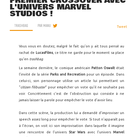
PREMIER CROSSOVER AVEC
L'UNIVERS MARVEL
STUDIOS !
TRASHBAG
PAR
MANU
Tweet
Vous vous en doutez, malgré le fait qu'on y ait tous pensé au
rachat de
LucasFilms
, ce titre ne garde pour le moment sa place
qu'en
trashbag
.
La semaine dernière, le comique américain
Patton Oswalt
était
l'invité de la série
Parks and Recreation
pour un épisode. Dans
celui-ci, son personnage utilise un article lui permettant un
"
citizen filibuster
" pour empêcher un vote qu'il ne souhaite pas
voir. Concrètement c'est de l'obstruction qui consiste à ne
jamais laisser la parole pour empêcher le vote d'avoir lieu.
Dans cette scène, la production lui a demandé d'improviser un
speech assez long pour empêcher le vote. Si tout n'apparaît pas
à l'écran, on voit ici son improvisation dans laquelle il imagine
une rencontre de l'univers
Star Wars
avec l'univers
Marvel