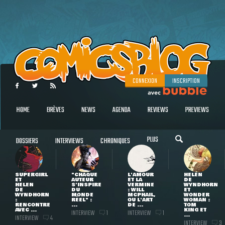
CONNEXION
INSCRIPTION
HOME
BRÈVES
NEWS
AGENDA
REVIEWS
PREVIEWS
PLUS
DOSSIERS
INTERVIEWS
CHRONIQUES
SUPERGIRL
"CHAQUE
L'AMOUR
HELEN
ET
AUTEUR
ET LA
DE
HELEN
S'INSPIRE
VERMINE
WYNDHORN
DE
DU
: WILL
ET
WYNDHORN
MONDE
MCPHAIL,
WONDER
:
RÉEL" :
OU L'ART
WOMAN :
RENCONTRE
...
DE ...
TOM
AVEC ...
KING ET
INTERVIEW
INTERVIEW
1
1
...
INTERVIEW
4
INTERVIEW
3