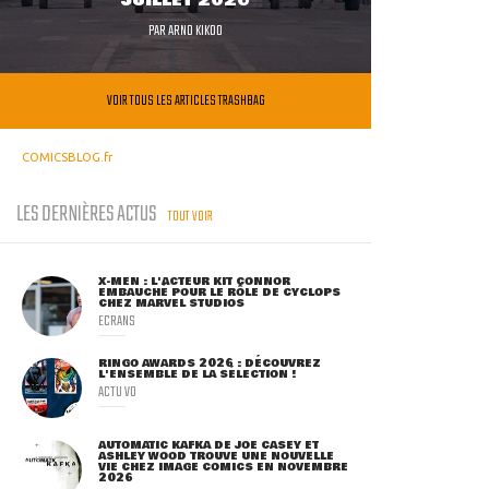
JUILLET 2026
PAR
ARNO KIKOO
VOIR TOUS LES ARTICLES TRASHBAG
COMICSBLOG.fr
LES DERNIÈRES ACTUS
TOUT VOIR
X-MEN : L'ACTEUR KIT CONNOR
EMBAUCHÉ POUR LE RÔLE DE CYCLOPS
CHEZ MARVEL STUDIOS
ECRANS
RINGO AWARDS 2026 : DÉCOUVREZ
L'ENSEMBLE DE LA SÉLECTION !
ACTU VO
AUTOMATIC KAFKA DE JOE CASEY ET
ASHLEY WOOD TROUVE UNE NOUVELLE
VIE CHEZ IMAGE COMICS EN NOVEMBRE
2026