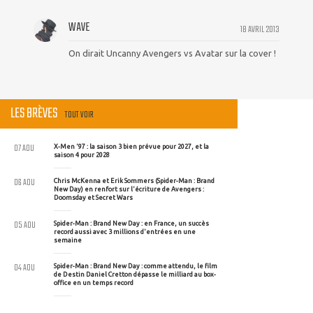
WAVE
18 AVRIL 2013
On dirait Uncanny Avengers vs Avatar sur la cover !
LES BRÈVES
TOUT VOIR
07 AOU
X-Men '97 : la saison 3 bien prévue pour 2027, et la
saison 4 pour 2028
06 AOU
Chris McKenna et Erik Sommers (Spider-Man : Brand
New Day) en renfort sur l'écriture de Avengers :
Doomsday et Secret Wars
05 AOU
Spider-Man : Brand New Day : en France, un succès
record aussi avec 3 millions d'entrées en une
semaine
04 AOU
Spider-Man : Brand New Day : comme attendu, le film
de Destin Daniel Cretton dépasse le milliard au box-
office en un temps record