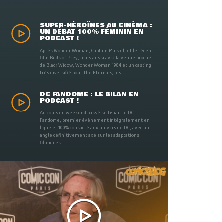
SUPER-HÉROÏNES AU CINÉMA :
UN DÉBAT 100% FÉMININ EN
PODCAST !
Après Wonder Woman, Captain Marvel, et le récent
film Birds of Prey, mais aussi avec la venue proche
de Black Widow, Wonder Woman 1984 et un casting
très diversifié pour The Eternals, les ...
DC FANDOME : LE BILAN EN
PODCAST !
Au cours du weekend passé se tenait le DC
Fandome, premier évènement intégralement en
ligne et 100% consacré aux univers de DC, avec un
angle définitivement axé sur les adaptations
filmiques ...