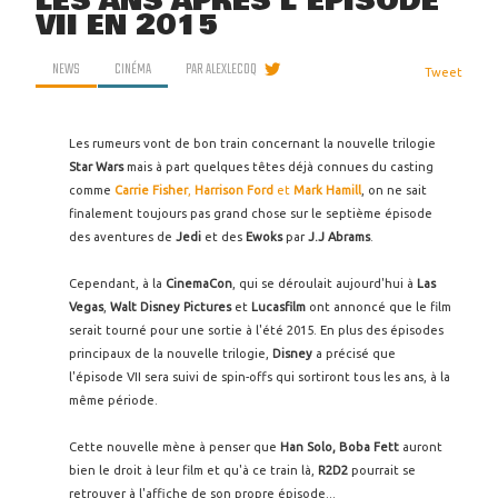
LES ANS APRÈS L'ÉPISODE
VII EN 2015
NEWS
CINÉMA
PAR
ALEXLECOQ
Tweet
Les rumeurs vont de bon train concernant la nouvelle trilogie
Star Wars
mais à part quelques têtes déjà connues du casting
comme
Carrie Fisher
,
Harrison Ford
et
Mark Hamill
, on ne sait
finalement toujours pas grand chose sur le septième épisode
des aventures de
Jedi
et des
Ewoks
par
J.J Abrams
.
Cependant, à la
CinemaCon
, qui se déroulait aujourd'hui à
Las
Vegas
,
Walt Disney Pictures
et
Lucasfilm
ont annoncé que le film
serait tourné pour une sortie à l'été 2015. En plus des épisodes
principaux de la nouvelle trilogie,
Disney
a précisé que
l'épisode VII sera suivi de spin-offs qui sortiront tous les ans, à la
même période.
Cette nouvelle mène à penser que
Han Solo,
Boba Fett
auront
bien le droit à leur film et qu'à ce train là,
R2D2
pourrait se
retrouver à l'affiche de son propre épisode...