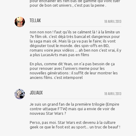
pour enchainer les film bas de gamme qui vont tuer
pour de bon cet univers , c'est pas la peine .
TELLAK
18 AVRIL 2013
non non non ! faut qu'ils se calment là ! à la limite un
7e film ok. c'est déjà très bancal et dangereux pour
la saga mais ok. Mais là ça va pas le faire; ils vont
dégouter tout le monde. des spin-offs en BD,
romans voire jeux vidéos ... ah ben non c'est vrai, il y
a plus LucasArts mais pas en films
En plus, comme dit Yean, on n'a pas besoin de ça
pour renouer avec l'univers meme pour les
nouvelles générations : il suffit de leur montrer les
anciens films. c'est intemporel
JOLIAUX
18 AVRIL 2013
Je suis un grand fan de la première trilogie (Empire
contre-attaque FTW) mais qui a envie de voir de
nouveau Star Wars ?
Perso, pas moi. Star Wars est devenu à la culture
geek ce que le foot est au sport... un truc de beauf !