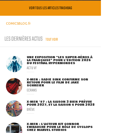
VOIR TOUS LES ARTICLES TRASHBAG
COMICSBLOG.fr
LES DERNIÈRES ACTUS
TOUT VOIR
UNE EXPOSITION "LES SUPER-HÉROS À
LA FRANÇAISE" POUR L'ÉDITION 2026
DU FESTIVAL HYPERMONDES
ACTU VF
X-MEN : SADIE SINK CONFIRME SON
RETOUR POUR LE FILM DE JAKE
SCHREIER
ECRANS
X-MEN '97 : LA SAISON 3 BIEN PRÉVUE
POUR 2027, ET LA SAISON 4 POUR 2028
BRÈVE
X-MEN : L'ACTEUR KIT CONNOR
EMBAUCHÉ POUR LE RÔLE DE CYCLOPS
CHEZ MARVEL STUDIOS