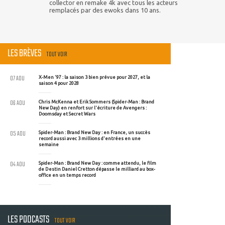
collector en remake 4k avec tous les acteurs
remplacés par des ewoks dans 10 ans.
LES BRÈVES
TOUT VOIR
07 AOU
X-Men '97 : la saison 3 bien prévue pour 2027, et la
saison 4 pour 2028
06 AOU
Chris McKenna et Erik Sommers (Spider-Man : Brand
New Day) en renfort sur l'écriture de Avengers :
Doomsday et Secret Wars
05 AOU
Spider-Man : Brand New Day : en France, un succès
record aussi avec 3 millions d'entrées en une
semaine
04 AOU
Spider-Man : Brand New Day : comme attendu, le film
de Destin Daniel Cretton dépasse le milliard au box-
office en un temps record
LES PODCASTS
TOUT VOIR