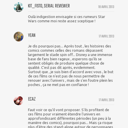
KIT_FISTO, SERIAL REVIEWER
18 AVRIL 2013
Oulà indigestion envisagée si ces rumeurs Star
Wars comme moi reste assez sceptique !
YEAN
17 AVRIL 2013
Je dis pourquoi pas... Après tout , les histoires des
comics commes celles des romans dépassent
largement le stade spin off... Disney a une immense
base de fans bien rageux , esperons qu'ils se
sentent obligés de produire quelque chose de
qualité. C'est pas dit après, evidemment.
Surtout que , je suis bien d'accord avec vous , le but
de ces films ce n'est pas de nous permettre de
renouer avec l'univers , mais de s'en foutre plein les
poches , ça ne met pas en confiance !
ECAZ
17 AVRIL 2013
Faut voir ce qu'il vont proposer. S'ils profitent de
ces films pour vraiment étendre l'univers en
approfondissant différentes périodes (un peu à la
manière des comics), pourquoi pas... Mais ça risque
plus d'être des stand-alone autour de personnages