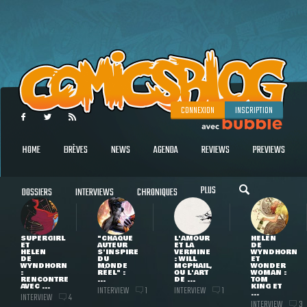
CONNEXION
INSCRIPTION
HOME
BRÈVES
NEWS
AGENDA
REVIEWS
PREVIEWS
PLUS
DOSSIERS
INTERVIEWS
CHRONIQUES
SUPERGIRL
"CHAQUE
L'AMOUR
HELEN
ET
AUTEUR
ET LA
DE
HELEN
S'INSPIRE
VERMINE
WYNDHORN
DE
DU
: WILL
ET
WYNDHORN
MONDE
MCPHAIL,
WONDER
:
RÉEL" :
OU L'ART
WOMAN :
RENCONTRE
...
DE ...
TOM
AVEC ...
KING ET
INTERVIEW
INTERVIEW
1
1
...
INTERVIEW
4
INTERVIEW
3