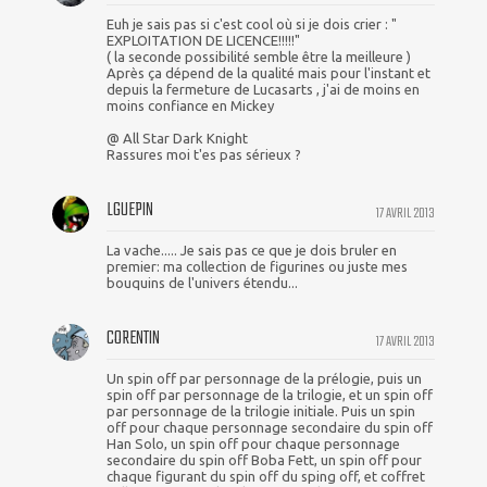
Euh je sais pas si c'est cool où si je dois crier : "
EXPLOITATION DE LICENCE!!!!!"
( la seconde possibilité semble être la meilleure )
Après ça dépend de la qualité mais pour l'instant et
depuis la fermeture de Lucasarts , j'ai de moins en
moins confiance en Mickey
@ All Star Dark Knight
Rassures moi t'es pas sérieux ?
LGUEPIN
17 AVRIL 2013
La vache..... Je sais pas ce que je dois bruler en
premier: ma collection de figurines ou juste mes
bouquins de l'univers étendu...
CORENTIN
17 AVRIL 2013
Un spin off par personnage de la prélogie, puis un
spin off par personnage de la trilogie, et un spin off
par personnage de la trilogie initiale. Puis un spin
off pour chaque personnage secondaire du spin off
Han Solo, un spin off pour chaque personnage
secondaire du spin off Boba Fett, un spin off pour
chaque figurant du spin off du sping off, et coffret