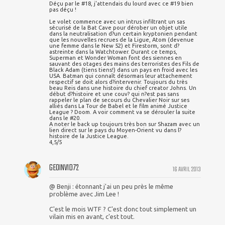
Déçu par le #18, j'attendais du lourd avec ce #19 bien
pas déçu !
Le volet commence avec un intrus infiltrant un sas
sécurisé de la Bat Cave pour dérober un objet utile
dans la neutralisation d?un certain kryptonien pendant
que les nouvelles recrues de la Ligue, Atom (devenue
une femme dans le New 52) et Firestorm, sont d?
astreinte dans la Watchtower. Durant ce temps,
Superman et Wonder Woman font des siennes en
sauvant des otages des mains des terroristes des Fils de
Black Adam (tiens tiens!) dans un pays en froid avec les
USA. Batman qui connaît désormais leur attachement
respectif se doit alors d?intervenir. Toujours du très
beau Reis dans une histoire du chief creator Johns. Un
début d?histoire et une couv? qui n?est pas sans
rappeler le plan de secours du Chevalier Noir sur ses
alliés dans La Tour de Babel et le film animé Justice
League ? Doom. A voir comment va se dérouler la suite
dans le #20.
A noter le back up toujours très bon sur Shazam avec un
lien direct sur le pays du Moyen-Orient vu dans l?
histoire de la Justice League.
4,5/5
GEOINVID72
16 AVRIL 2013
@ Benji : étonnant j'ai un peu près le même
problème avec Jim Lee !
C'est le mois WTF ? C'est donc tout simplement un
vilain mis en avant, c'est tout.