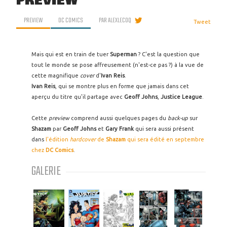
PREVIEW
PREVIEW
DC COMICS
PAR
ALEXLECOQ
Tweet
Mais qui est en train de tuer
Superman
? C'est la question que
tout le monde se pose affreusement (n'est-ce pas ?) à la vue de
cette magnifique
cover
d'
Ivan Reis
.
Ivan Reis
, qui se montre plus en forme que jamais dans cet
aperçu du titre qu'il partage avec
Geoff Johns
,
Justice League
.
Cette
preview
comprend aussi quelques pages du
back-up
sur
Shazam
par
Geoff Johns
et
Gary Frank
qui sera aussi présent
dans
l'édition
hardcover
de
Shazam
qui sera édité en septembre
chez
DC Comics
.
GALERIE