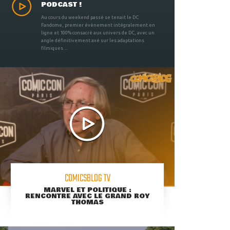
PODCAST !
Au cours du weekend passé se tenait le DC
Fandome, premier évènement intégralement en
ligne et 100% consacré aux univers de DC, avec un
angle définitivement axé sur les adaptations
filmiques ...
COMICSBLOG TV
MARVEL ET POLITIQUE :
RENCONTRE AVEC LE GRAND ROY
THOMAS