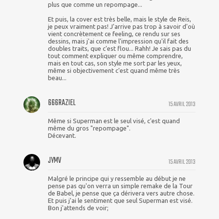
plus que comme un repompage...
Et puis, la cover est très belle, mais le style de Reis,
je peux vraiment pas! J'arrive pas trop à savoir d'où
vient concrètement ce feeling, ce rendu sur ses
dessins, mais j'ai comme l'impression qu'il fait des
doubles traits, que c'est flou... Rahh! Je sais pas du
tout comment expliquer ou même comprendre,
mais en tout cas, son style me sort par les yeux,
même si objectivement c'est quand même très
beau...
666RAZIEL
15 AVRIL 2013
Même si Superman est le seul visé, c'est quand
même du gros "repompage".
Décevant.
JYMV
15 AVRIL 2013
Malgré le principe qui y ressemble au début je ne
pense pas qu'on verra un simple remake de la Tour
de Babel, je pense que ça dérivera vers autre chose.
Et puis j'ai le sentiment que seul Superman est visé.
Bon j'attends de voir;