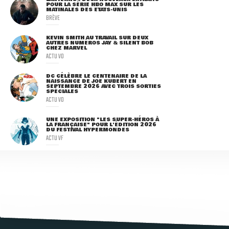
POUR LA SÉRIE HBO MAX SUR LES
MATINALES DES ETATS-UNIS
BRÈVE
KEVIN SMITH AU TRAVAIL SUR DEUX
AUTRES NUMÉROS JAY & SILENT BOB
CHEZ MARVEL
ACTU VO
DC CÉLÈBRE LE CENTENAIRE DE LA
NAISSANCE DE JOE KUBERT EN
SEPTEMBRE 2026 AVEC TROIS SORTIES
SPÉCIALES
ACTU VO
UNE EXPOSITION "LES SUPER-HÉROS À
LA FRANÇAISE" POUR L'ÉDITION 2026
DU FESTIVAL HYPERMONDES
ACTU VF