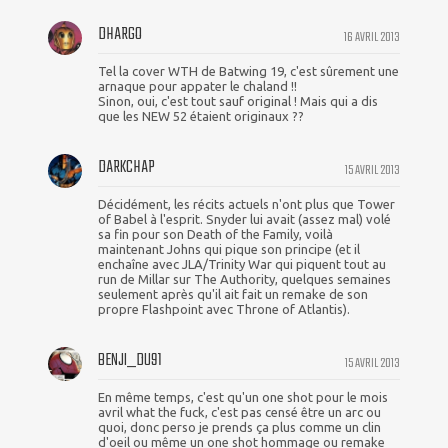
DHARGO
16 AVRIL 2013
Tel la cover WTH de Batwing 19, c'est sûrement une
arnaque pour appater le chaland !!
Sinon, oui, c'est tout sauf original ! Mais qui a dis
que les NEW 52 étaient originaux ??
DARKCHAP
15 AVRIL 2013
Décidément, les récits actuels n'ont plus que Tower
of Babel à l'esprit. Snyder lui avait (assez mal) volé
sa fin pour son Death of the Family, voilà
maintenant Johns qui pique son principe (et il
enchaîne avec JLA/Trinity War qui piquent tout au
run de Millar sur The Authority, quelques semaines
seulement après qu'il ait fait un remake de son
propre Flashpoint avec Throne of Atlantis).
BENJI_DU91
15 AVRIL 2013
En même temps, c'est qu'un one shot pour le mois
avril what the fuck, c'est pas censé être un arc ou
quoi, donc perso je prends ça plus comme un clin
d'oeil ou même un one shot hommage ou remake