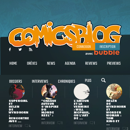
CONNEXION
INSCRIPTION
HOME
BRÈVES
NEWS
AGENDA
REVIEWS
PREVIEWS
PLUS
DOSSIERS
INTERVIEWS
CHRONIQUES
SUPERGIRL
"CHAQUE
L'AMOUR
HELEN
ET
AUTEUR
ET LA
DE
HELEN
S'INSPIRE
VERMINE
WYNDHORN
DE
DU
: WILL
ET
WYNDHORN
MONDE
MCPHAIL,
WONDER
:
RÉEL" :
OU L'ART
WOMAN :
RENCONTRE
...
DE ...
TOM
AVEC ...
KING ET
INTERVIEW
INTERVIEW
1
1
...
INTERVIEW
4
INTERVIEW
3