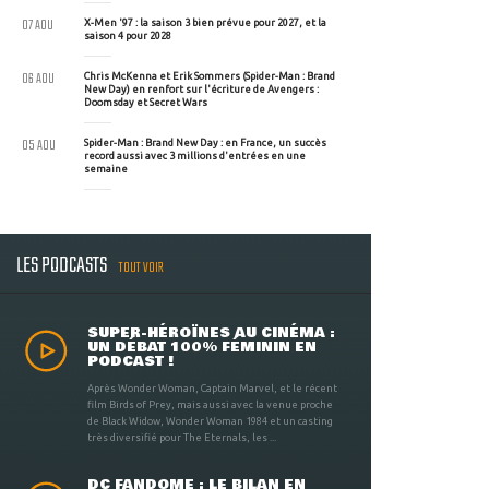
07 AOU
X-Men '97 : la saison 3 bien prévue pour 2027, et la
saison 4 pour 2028
06 AOU
Chris McKenna et Erik Sommers (Spider-Man : Brand
New Day) en renfort sur l'écriture de Avengers :
Doomsday et Secret Wars
05 AOU
Spider-Man : Brand New Day : en France, un succès
record aussi avec 3 millions d'entrées en une
semaine
LES PODCASTS
TOUT VOIR
SUPER-HÉROÏNES AU CINÉMA :
UN DÉBAT 100% FÉMININ EN
PODCAST !
Après Wonder Woman, Captain Marvel, et le récent
film Birds of Prey, mais aussi avec la venue proche
de Black Widow, Wonder Woman 1984 et un casting
très diversifié pour The Eternals, les ...
DC FANDOME : LE BILAN EN