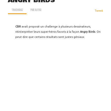
ANGRY BIRDS
TRASHBAG
PAR
ALFRO
Tweet
CBR
avait proposé un challenge à plusieurs dessinateurs,
réinterpréter leurs super-héros favoris à la façon
Angry Birds
. On
peut dire que certains résultats sont justes géniaux.