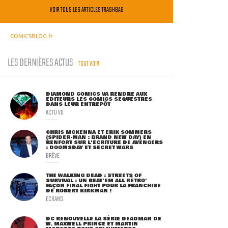
VOIR TOUS LES ARTICLES TRASHBAG
COMICSBLOG.fr
LES DERNIÈRES ACTUS
TOUT VOIR
DIAMOND COMICS VA RENDRE AUX
ÉDITEURS LES COMICS SÉQUESTRÉS
DANS LEUR ENTREPÔT
ACTU VO
CHRIS MCKENNA ET ERIK SOMMERS
(SPIDER-MAN : BRAND NEW DAY) EN
RENFORT SUR L'ÉCRITURE DE AVENGERS
: DOOMSDAY ET SECRET WARS
BRÈVE
THE WALKING DEAD : STREETS OF
SURVIVAL : UN BEAT'EM ALL RÉTRO'
FAÇON FINAL FIGHT POUR LA FRANCHISE
DE ROBERT KIRKMAN !
ECRANS
DC RENOUVELLE LA SÉRIE DEADMAN DE
W. MAXWELL PRINCE ET MARTIN