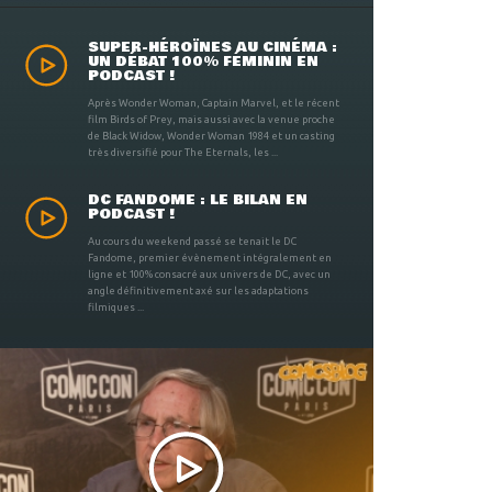
SUPER-HÉROÏNES AU CINÉMA :
UN DÉBAT 100% FÉMININ EN
PODCAST !
Après Wonder Woman, Captain Marvel, et le récent
film Birds of Prey, mais aussi avec la venue proche
de Black Widow, Wonder Woman 1984 et un casting
très diversifié pour The Eternals, les ...
DC FANDOME : LE BILAN EN
PODCAST !
Au cours du weekend passé se tenait le DC
Fandome, premier évènement intégralement en
ligne et 100% consacré aux univers de DC, avec un
angle définitivement axé sur les adaptations
filmiques ...