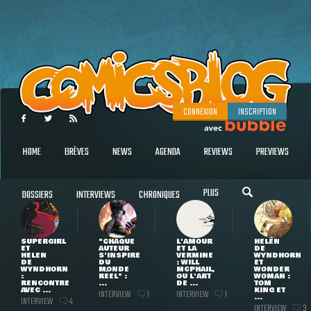
CONNEXION
INSCRIPTION
HOME
BRÈVES
NEWS
AGENDA
REVIEWS
PREVIEWS
PLUS
DOSSIERS
INTERVIEWS
CHRONIQUES
SUPERGIRL
"CHAQUE
L'AMOUR
HELEN
ET
AUTEUR
ET LA
DE
HELEN
S'INSPIRE
VERMINE
WYNDHORN
DE
DU
: WILL
ET
WYNDHORN
MONDE
MCPHAIL,
WONDER
:
RÉEL" :
OU L'ART
WOMAN :
RENCONTRE
...
DE ...
TOM
AVEC ...
KING ET
INTERVIEW
INTERVIEW
1
1
...
INTERVIEW
4
INTERVIEW
3