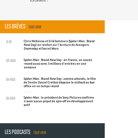
Excellent !
LES BRÈVES
TOUT VOIR
11:19
Chris McKenna et Erik Sommers (Spider-Man : Brand
New Day) en renfort sur l'écriture de Avengers :
Doomsday et Secret Wars
05 AOU
Spider-Man : Brand New Day : en France, un succès
record aussi avec 3 millions d'entrées en une
semaine
04 AOU
Spider-Man : Brand New Day : comme attendu, le film
de Destin Daniel Cretton dépasse le milliard au box-
office en un temps record
04 AOU
Spider-Man : le président de Sony Pictures confirme
n'avoir aucun projet de spin-off en développement
actif
LES PODCASTS
TOUT VOIR