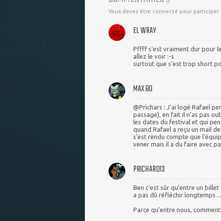
(
5
)
Vous devez être connecté pour participer
EL WRAY
Pffff s'est vraiment dur pour l
allez le voir :-s
surtout que s'est trop short p
MAX BO
@Prichars : J'ai logé Rafael pe
passage), en fait il n'as pas ou
les dates du festival et qui pe
quand Rafael a reçu un mail de l
s'est rendu compte que l'équipe
vener mais il a du faire avec p
PRICHARD13
Ben c'est sûr qu'entre un billet
a pas dû réfléchir longtemps ..
Parce qu'entre nous, comment 