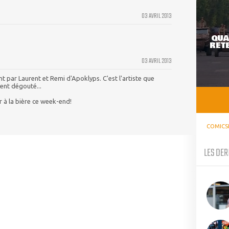
03 AVRIL 2013
QUA
RETE
03 AVRIL 2013
t par Laurent et Remi d'Apoklyps. C'est l'artiste que
iment dégouté...
r à la bière ce week-end!
COMICS
LES DER