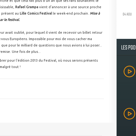
affiche et que cela fait plus d'un an que ses fans souhaitent le
aisissable,
Rafael Grampa
vient d'annoncer à une source proche
04 AOU
e présent au
Lille Comics Festival
le week-end prochain.
Mise à
r le festival.
r avait oublié, pour lequel il vient de recevoir un billet retour
ez-vous Européens. Impossible pour moi de vous cacher ma
LES PO
 que pour le milliard de questions que nous avions à lui poser...
emise. Une fois de plus...
er pour l'édition 2013 du Festival, où nous serons présents
malgré tout !