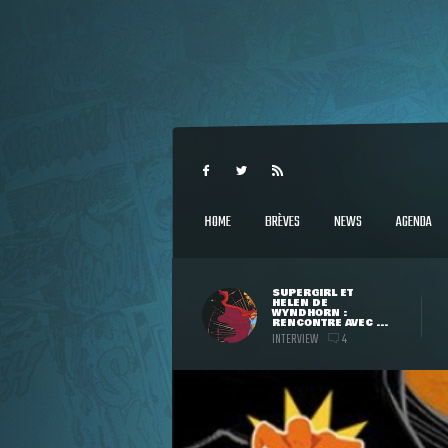
HOME
BRÈVES
NEWS
AGENDA
SUPERGIRL ET
HELEN DE
WYNDHORN :
RENCONTRE AVEC ...
INTERVIEW
4