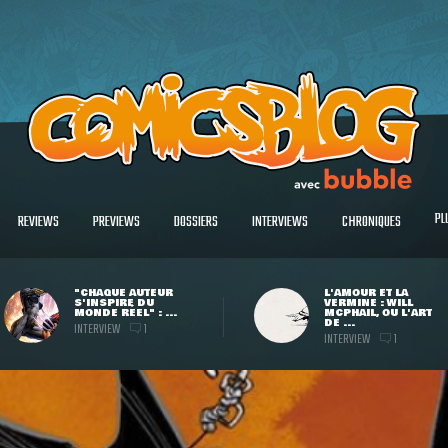
PL
REVIEWS
PREVIEWS
DOSSIERS
INTERVIEWS
CHRONIQUES
"CHAQUE AUTEUR
L'AMOUR ET LA
S'INSPIRE DU
VERMINE : WILL
MONDE RÉEL" : ...
MCPHAIL, OU L'ART
DE ...
INTERVIEW
1
INTERVIEW
1