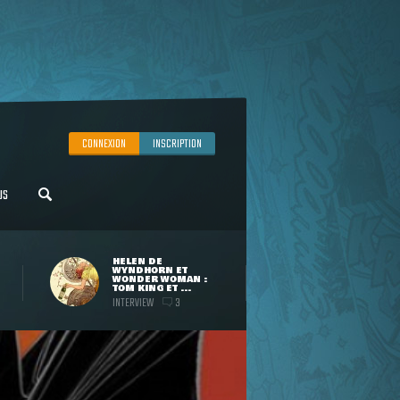
CONNEXION
INSCRIPTION
US
HELEN DE
WYNDHORN ET
WONDER WOMAN :
TOM KING ET ...
INTERVIEW
3