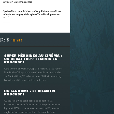
office en un temps record
Spider-Man : le président de Sony Pictures confirme
n'avoir aucun projet de spin-off en développement
actif
DCASTS
TOUT VOIR
SUPER-HÉROÏNES AU CINÉMA :
UN DÉBAT 100% FÉMININ EN
PODCAST !
Après Wonder Woman, Captain Marvel, et le récent
film Birds of Prey, mais aussi avec la venue proche
de Black Widow, Wonder Woman 1984 et un casting
très diversifié pour The Eternals, les ...
DC FANDOME : LE BILAN EN
PODCAST !
Au cours du weekend passé se tenait le DC
Fandome, premier évènement intégralement en
ligne et 100% consacré aux univers de DC, avec un
angle définitivement axé sur les adaptations