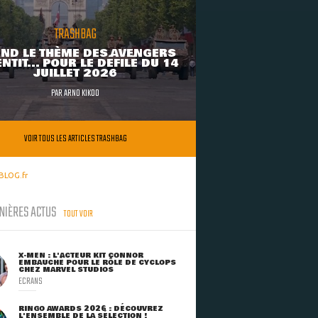
TRASHBAG
ND LE THÈME DES AVENGERS
NTIT... POUR LE DÉFILÉ DU 14
JUILLET 2026
PAR
ARNO KIKOO
VOIR TOUS LES ARTICLES TRASHBAG
BLOG.fr
NIÈRES ACTUS
TOUT VOIR
X-MEN : L'ACTEUR KIT CONNOR
EMBAUCHÉ POUR LE RÔLE DE CYCLOPS
CHEZ MARVEL STUDIOS
ECRANS
RINGO AWARDS 2026 : DÉCOUVREZ
L'ENSEMBLE DE LA SÉLECTION !