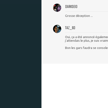
DARKSEID
Grosse déception ...
TAZ_60
Oui, ça a été annoncé égalemen
j'attendais le plus, je suis vra
Bon les gars faudra se console