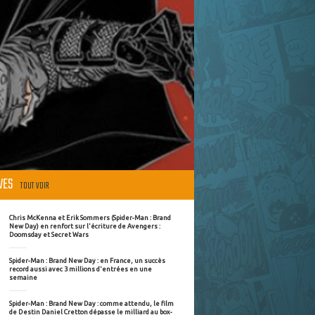
ÈVES
TOUT VOIR
Chris McKenna et Erik Sommers (Spider-Man : Brand
New Day) en renfort sur l'écriture de Avengers :
Doomsday et Secret Wars
Spider-Man : Brand New Day : en France, un succès
record aussi avec 3 millions d'entrées en une
semaine
Spider-Man : Brand New Day : comme attendu, le film
de Destin Daniel Cretton dépasse le milliard au box-