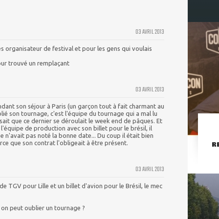
03 AVRIL 2013
es organisateur de festival et pour les gens qui voulais
our trouvé un remplaçant
03 AVRIL 2013
ndant son séjour à Paris (un garçon tout à fait charmant au
blié son tournage, c'est l'équipe du tournage qui a mal lu
nsait que ce dernier se déroulait le week end de pâques. Et
'équipe de production avec son billet pour le brésil, il
 n'avait pas noté la bonne date... Du coup il était bien
arce que son contrat l'obligeait à être présent.
R
03 AVRIL 2013
 de TGV pour Lille et un billet d'avion pour le Brésil, le mec
.
on peut oublier un tournage ?