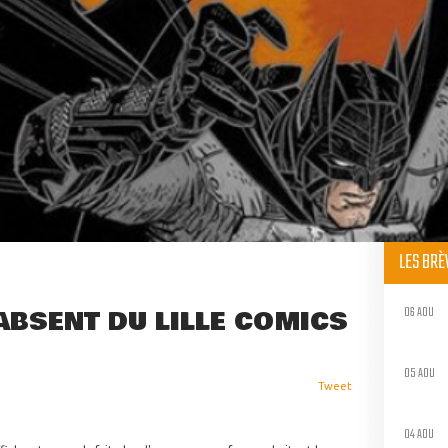
LES BR
06 AOU
ABSENT DU LILLE COMICS
05 AOU
Tweet
04 AOU