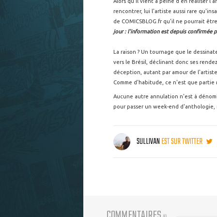
Alors qu'il vient à peine d'en réaliser l'
rencontrer, lui l'artiste aussi rare qu'ins
de COMICSBLOG.fr qu'il ne pourrait êtr
jour : l'information est depuis confirmée pa
La raison ? Un tournage que le dessinateu
vers le Brésil, déclinant donc ses rend
déception, autant par amour de l'artiste
Comme d'habitude, ce n'est que partie r
Aucune autre annulation n'est à dénombr
pour passer un week-end d'anthologie, 
SULLIVAN
EST SUR TWITTER
COMMENTAIRES