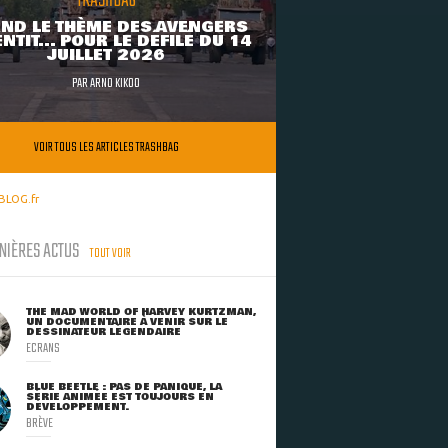
TRASHBAG
ND LE THÈME DES AVENGERS
NTIT... POUR LE DÉFILÉ DU 14
JUILLET 2026
PAR
ARNO KIKOO
VOIR TOUS LES ARTICLES TRASHBAG
BLOG.fr
NIÈRES ACTUS
TOUT VOIR
THE MAD WORLD OF HARVEY KURTZMAN,
UN DOCUMENTAIRE À VENIR SUR LE
DESSINATEUR LÉGENDAIRE
ECRANS
BLUE BEETLE : PAS DE PANIQUE, LA
SÉRIE ANIMÉE EST TOUJOURS EN
DÉVELOPPEMENT.
BRÈVE