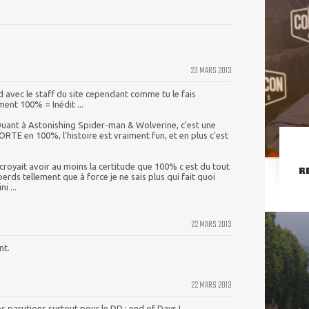
23 MARS 2013
 avec le staff du site cependant comme tu le fais
nt 100% = Inédit ...
Quant à Astonishing Spider-man & Wolverine, c'est une
RTE en 100%, l'histoire est vraiment fun, et en plus c'est
 croyait avoir au moins la certitude que 100% c est du tout
R
 perds tellement que à force je ne sais plus qui fait quoi
i ...
22 MARS 2013
nt.
22 MARS 2013
s parutions surtout pour le DD : end of Days !