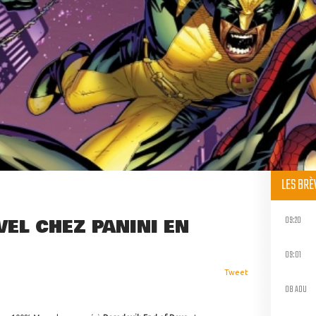
LES BR
09:20
EL CHEZ PANINI EN
09:01
Tweet
08 AOU