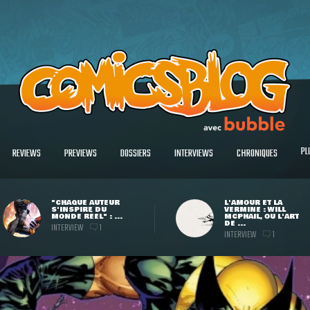
PL
REVIEWS
PREVIEWS
DOSSIERS
INTERVIEWS
CHRONIQUES
"CHAQUE AUTEUR
L'AMOUR ET LA
S'INSPIRE DU
VERMINE : WILL
MONDE RÉEL" : ...
MCPHAIL, OU L'ART
DE ...
INTERVIEW
1
INTERVIEW
1