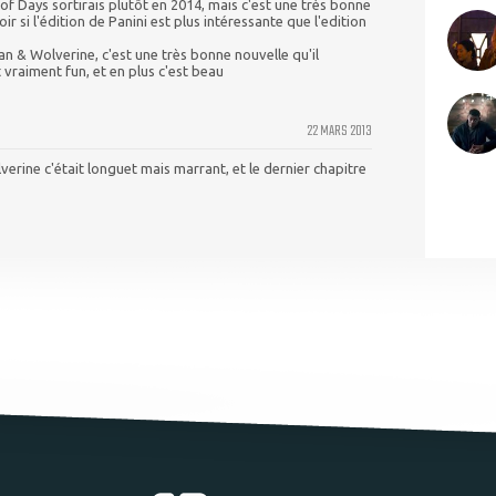
of Days sortirais plutôt en 2014, mais c'est une très bonne
ir si l'édition de Panini est plus intéressante que l'edition
 & Wolverine, c'est une très bonne nouvelle qu'il
t vraiment fun, et en plus c'est beau
22 MARS 2013
rine c'était longuet mais marrant, et le dernier chapitre