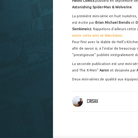
Panini
Comics
publiera en septembre d
Astonishing Spider-Man & Wolverine
.
La première mini-série en huit numéros,
est écrite par
Brian Michael Bendis
et
D
Sienkiewicz
. Rappelons d'ailleurs cette
entre cette mini et Watchmen
.
Pour finir avec le diable de Hell's Kit
afin de savoir si, à l'instar de beaucoup
"prestigieuse" publiée intégralement da
La seconde publication est une mini-séri
and The X-Men"
Aaron
et dessinée par
A
Deux mini-séries de qualité aux équipes
CRISAX