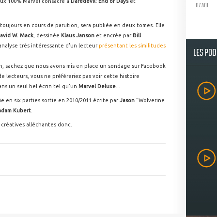
eux 100% Marvel consacré à
Daredevil: End of Days
et
07 AOU
 toujours en cours de parution, sera publiée en deux tomes. Elle
avid W. Mack
, dessinée
Klaus Janson
et encrée par
Bill
 analyse très intéressante d'un lecteur
présentant les similitudes
LES PO
chen, sachez que nous avons mis en place un sondage sur Facebook
 de lecteurs, vous ne préféreriez pas voir cette histoire
ns un seul bel écrin tel qu'un
Marvel Deluxe
...
e en six parties sortie en 2010/2011 écrite par
Jason
"Wolverine
dam Kubert
.
 créatives alléchantes donc.