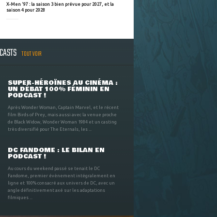
X-Men '97 : la saison 3 bien prévue pour 2027, et la
saison 4 pour 2028
DCASTS
TOUT VOIR
SUPER-HÉROÏNES AU CINÉMA :
UN DÉBAT 100% FÉMININ EN
PODCAST !
Après Wonder Woman, Captain Marvel, et le récent
film Birds of Prey, mais aussi avec la venue proche
de Black Widow, Wonder Woman 1984 et un casting
très diversifié pour The Eternals, les ...
DC FANDOME : LE BILAN EN
PODCAST !
Au cours du weekend passé se tenait le DC
Fandome, premier évènement intégralement en
ligne et 100% consacré aux univers de DC, avec un
angle définitivement axé sur les adaptations
filmiques ...