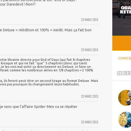
pour Daredevil ! Non?!
QUA
RETE
22 MARS 2013
e Deluxe = réédition et 100% = inédit. Mais ça fait bon
22 MARS 2013
COMICS
ie librairie directe pour End of Days (qui fait 8 chapitres
kiosque et qui ne fait "que" 5 chapitres (donc qui tient
Je les vois mal sortir ça directement en Deluxe, ni faire un
ferait comme les nombreux séries en 7/8 chapitres = 2 100%
LES DER
s, ils feront peut être un second tirage au format Deluxe. Mais
vois pas pourquoi ils changeraient leurs habitudes.
22 MARS 2013
e sens que l'affaire Spider-Men va se répéter
22 MARS 2013