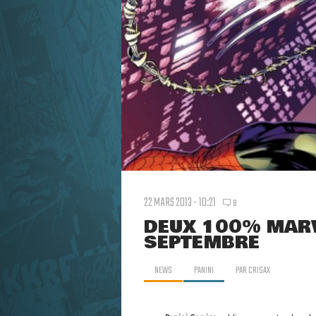
22 MARS 2013 - 10:21
8
DEUX 100% MARV
SEPTEMBRE
NEWS
PANINI
PAR
CRISAX