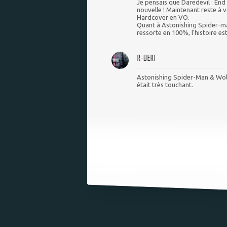
Je pensais que Daredevil : End 
nouvelle ! Maintenant reste à vo
Hardcover en VO.
Quant à Astonishing Spider-man
ressorte en 100%, l'histoire es
R-BERT
Astonishing Spider-Man & Wolve
était très touchant.