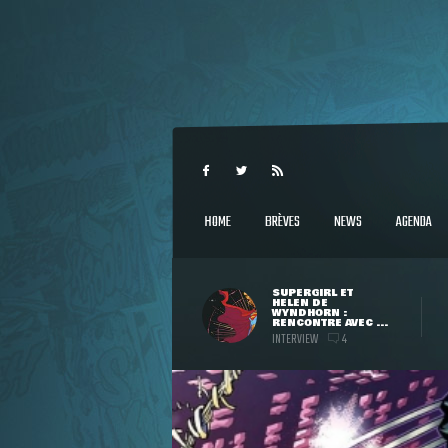
HOME
BRÈVES
NEWS
AGENDA
SUPERGIRL ET
HELEN DE
WYNDHORN :
RENCONTRE AVEC ...
INTERVIEW
4