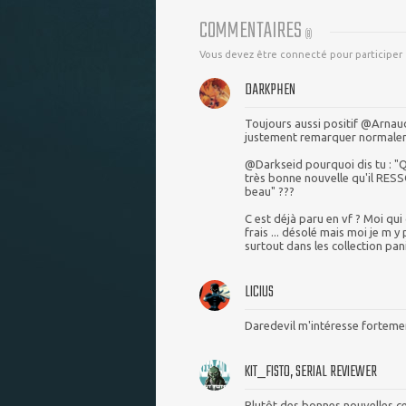
COMMENTAIRES
(
8
)
Vous devez être connecté pour participer
DARKPHEN
Toujours aussi positif @Arnaud
justement remarquer normaleme
@Darkseid pourquoi dis tu : "
très bonne nouvelle qu'il RESSO
beau" ???
C est déjà paru en vf ? Moi qui
frais ... désolé mais moi je m y
surtout dans les collection panin
LICIUS
Daredevil m'intéresse forteme
KIT_FISTO, SERIAL REVIEWER
Plutôt des bonnes nouvelles ce