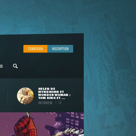
CONNEXION
INSCRIPTION
US
HELEN DE
WYNDHORN ET
WONDER WOMAN :
TOM KING ET ...
INTERVIEW
3