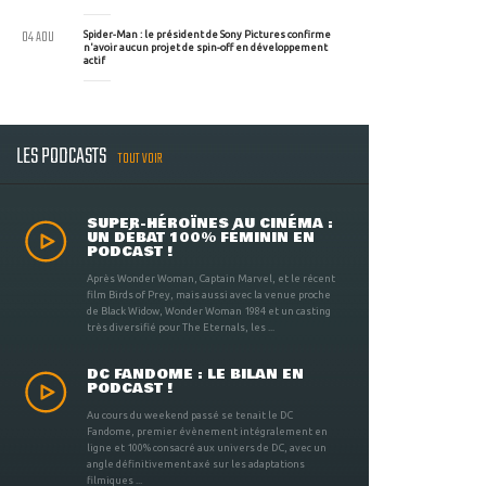
04 AOU
Spider-Man : le président de Sony Pictures confirme
n'avoir aucun projet de spin-off en développement
actif
LES PODCASTS
TOUT VOIR
SUPER-HÉROÏNES AU CINÉMA :
UN DÉBAT 100% FÉMININ EN
PODCAST !
Après Wonder Woman, Captain Marvel, et le récent
film Birds of Prey, mais aussi avec la venue proche
de Black Widow, Wonder Woman 1984 et un casting
très diversifié pour The Eternals, les ...
DC FANDOME : LE BILAN EN
PODCAST !
Au cours du weekend passé se tenait le DC
Fandome, premier évènement intégralement en
ligne et 100% consacré aux univers de DC, avec un
angle définitivement axé sur les adaptations
filmiques ...