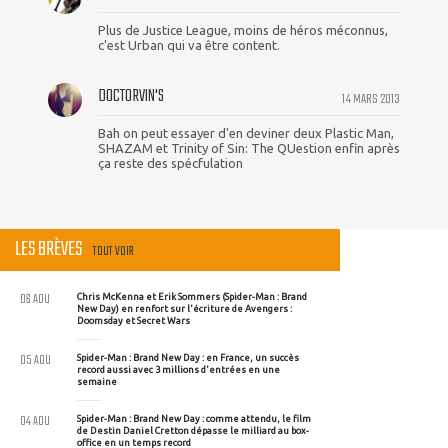
Plus de Justice League, moins de héros méconnus,
c'est Urban qui va être content.
DOCTORVIN'S
14 MARS 2013
Bah on peut essayer d'en deviner deux Plastic Man,
SHAZAM et Trinity of Sin: The QUestion enfin après
ça reste des spécfulation
LES BRÈVES
TOUT VOIR
06 AOU
Chris McKenna et Erik Sommers (Spider-Man : Brand
New Day) en renfort sur l'écriture de Avengers :
Doomsday et Secret Wars
05 AOU
Spider-Man : Brand New Day : en France, un succès
record aussi avec 3 millions d'entrées en une
semaine
04 AOU
Spider-Man : Brand New Day : comme attendu, le film
de Destin Daniel Cretton dépasse le milliard au box-
office en un temps record