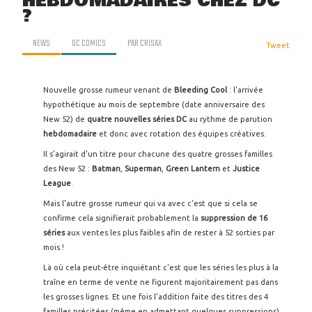
HEBDOMADAIRES CHEZ DC
?
NEWS
DC COMICS
PAR
CRISAX
Tweet
Nouvelle grosse rumeur venant de
Bleeding Cool
: l'arrivée
hypothétique au mois de septembre (date anniversaire des
New 52) de
quatre nouvelles séries
DC
au rythme de parution
hebdomadaire
et donc avec rotation des équipes créatives.
Il s'agirait d'un titre pour chacune des quatre grosses familles
des New 52 :
Batman
,
Superman
,
Green Lantern
et
Justice
League
.
Mais l'autre grosse rumeur qui va avec c'est que si cela se
confirme cela signifierait probablement la
suppression de 16
séries
aux ventes les plus faibles afin de rester à 52 sorties par
mois !
Là où cela peut-être inquiétant c'est que les séries les plus à la
traîne en terme de vente ne figurent majoritairement pas dans
les grosses lignes. Et une fois l'addition faite des titres des 4
familles précitées (même en admettant quelques suppressions)