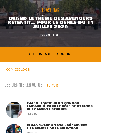
TRASHBAG
QUAND LE THÈME DES AVENGERS
RETENTIT... POUR LE DÉFILÉ DU 14
JUILLET 2026
PAR
ARNO KIKOO
VOIR TOUS LES ARTICLES TRASHBAG
COMICSBLOG.fr
LES DERNIÈRES ACTUS
TOUT VOIR
X-MEN : L'ACTEUR KIT CONNOR
EMBAUCHÉ POUR LE RÔLE DE CYCLOPS
CHEZ MARVEL STUDIOS
ECRANS
RINGO AWARDS 2026 : DÉCOUVREZ
L'ENSEMBLE DE LA SÉLECTION !