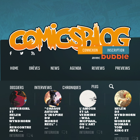
CONNEXION
INSCRIPTION
HOME
BRÈVES
NEWS
AGENDA
REVIEWS
PREVIEWS
PLUS
DOSSIERS
INTERVIEWS
CHRONIQUES
SUPERGIRL
"CHAQUE
L'AMOUR
HELEN
ET
AUTEUR
ET LA
DE
HELEN
S'INSPIRE
VERMINE
WYNDHORN
DE
DU
: WILL
ET
WYNDHORN
MONDE
MCPHAIL,
WONDER
:
RÉEL" :
OU L'ART
WOMAN :
RENCONTRE
...
DE ...
TOM
AVEC ...
KING ET
INTERVIEW
INTERVIEW
1
1
...
INTERVIEW
4
INTERVIEW
3