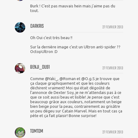
Burk ! C'est pas mauvais hein mais j'aime pas du
tout.
DARKRIS
27 FEVRIER 2013
Oh Oui c'est très beau !!
Sur la dernière image c'est un Ultron anti-spider ??
OctopUltron :D
BENJI_DU91
27 FEVRIER 2013
Comme @Yaki_, @Roman et @O.g.S je trouve que
ça claque graphiquement et que les couleurs
déchirent vraiment! Moi qui était dégoûté de
l'annonce de Dexter Soy, je ne m'attendais pas à ce
que ce soit aussi beau et lisible! Je pense que c'est
beaucoup grâce aux couleurs, notamment un beige
bien beige pour la peau, contrairement au grisâtre
un peu dégeu sur Catain Marvel. Mais en tout cas ça
pète et ça fait plaisir! Bonne surprise!
TOMTOM
27 FEVRIER 2013