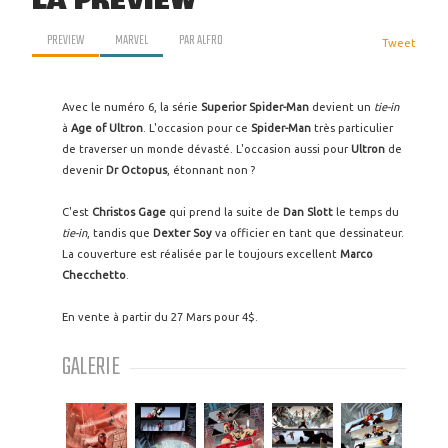
LA PREVIEW
PREVIEW
MARVEL
PAR
ALFRO
Tweet
Avec le numéro 6, la série
Superior Spider-Man
devient un
tie-in
à
Age of Ultron
. L'occasion pour ce
Spider-Man
très particulier
de traverser un monde dévasté. L'occasion aussi pour
Ultron
de
devenir
Dr Octopus
, étonnant non ?
C'est
Christos Gage
qui prend la suite de
Dan Slott
le temps du
tie-in
, tandis que
Dexter Soy
va officier en tant que dessinateur.
La couverture est réalisée par le toujours excellent
Marco
Checchetto
.
En vente à partir du 27 Mars pour 4$.
GALERIE