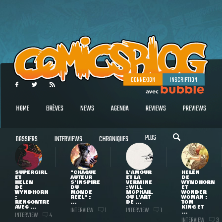
CONNEXION
INSCRIPTION
HOME
BRÈVES
NEWS
AGENDA
REVIEWS
PREVIEWS
PLUS
DOSSIERS
INTERVIEWS
CHRONIQUES
SUPERGIRL
"CHAQUE
L'AMOUR
HELEN
ET
AUTEUR
ET LA
DE
HELEN
S'INSPIRE
VERMINE
WYNDHORN
DE
DU
: WILL
ET
WYNDHORN
MONDE
MCPHAIL,
WONDER
:
RÉEL" :
OU L'ART
WOMAN :
RENCONTRE
...
DE ...
TOM
AVEC ...
KING ET
INTERVIEW
INTERVIEW
1
1
...
INTERVIEW
4
INTERVIEW
3