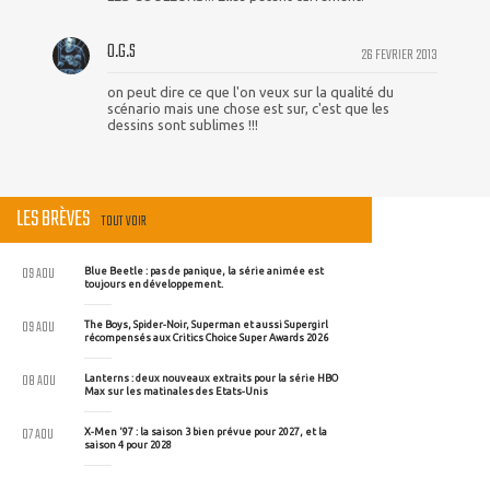
O.G.S
26 FEVRIER 2013
on peut dire ce que l'on veux sur la qualité du
scénario mais une chose est sur, c'est que les
dessins sont sublimes !!!
LES BRÈVES
TOUT VOIR
09 AOU
Blue Beetle : pas de panique, la série animée est
toujours en développement.
09 AOU
The Boys, Spider-Noir, Superman et aussi Supergirl
récompensés aux Critics Choice Super Awards 2026
08 AOU
Lanterns : deux nouveaux extraits pour la série HBO
Max sur les matinales des Etats-Unis
07 AOU
X-Men '97 : la saison 3 bien prévue pour 2027, et la
saison 4 pour 2028