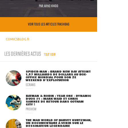
PAR
ARNO KIKOO
VOIR TOUS LES ARTICLES TRASHBAG
COMICSBLOG.fr
LES DERNIÈRES ACTUS
TOUT VOIR
SPIDER-MAN : BRAND NEW DAY ATTEINT
1,67 MILLIARDS DE DOLLARS AU BOX-
OFFICE MONDIAL POUR SON 2E
WEEKEND D'EXPLOITATION
ECRANS
BATMAN & ROBIN : YEAR ONE - DYNAMIC
DUOS #1 : MARK WAID ET CHRIS
SAMNEE DE RETOUR DANS GOTHAM
CITY !
PREVIEW
THE MAD WORLD OF HARVEY KURTZMAN,
UN DOCUMENTAIRE À VENIR SUR LE
DESSINATEUR LÉGENDAIRE