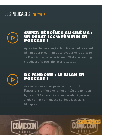
LES PODCASTS
TOUT VOIR
SUPER-HÉROÏNES AU CINÉMA :
UN DÉBAT 100% FÉMININ EN
PODCAST !
Après Wonder Woman, Captain Marvel, et le récent
film Birds of Prey, mais aussi avec la venue proche
de Black Widow, Wonder Woman 1984 et un casting
très diversifié pour The Eternals, les ...
DC FANDOME : LE BILAN EN
PODCAST !
Au cours du weekend passé se tenait le DC
Fandome, premier évènement intégralement en
ligne et 100% consacré aux univers de DC, avec un
angle définitivement axé sur les adaptations
filmiques ...