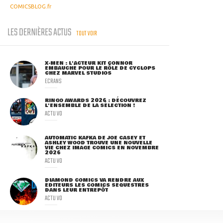
COMICSBLOG.fr
LES DERNIÈRES ACTUS
TOUT VOIR
X-MEN : L'ACTEUR KIT CONNOR
EMBAUCHÉ POUR LE RÔLE DE CYCLOPS
CHEZ MARVEL STUDIOS
ECRANS
RINGO AWARDS 2026 : DÉCOUVREZ
L'ENSEMBLE DE LA SÉLECTION !
ACTU VO
AUTOMATIC KAFKA DE JOE CASEY ET
ASHLEY WOOD TROUVE UNE NOUVELLE
VIE CHEZ IMAGE COMICS EN NOVEMBRE
2026
ACTU VO
DIAMOND COMICS VA RENDRE AUX
ÉDITEURS LES COMICS SÉQUESTRÉS
DANS LEUR ENTREPÔT
ACTU VO