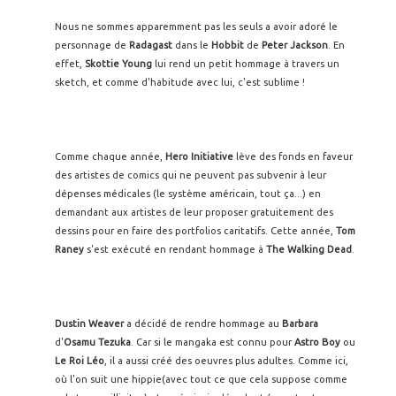
Nous ne sommes apparemment pas les seuls a avoir adoré le
personnage de
Radagast
dans le
Hobbit
de
Peter Jackson
. En
effet,
Skottie Young
lui rend un petit hommage à travers un
sketch, et comme d'habitude avec lui, c'est sublime !
Comme chaque année,
Hero Initiative
lève des fonds en faveur
des artistes de comics qui ne peuvent pas subvenir à leur
dépenses médicales (le système américain, tout ça...) en
demandant aux artistes de leur proposer gratuitement des
dessins pour en faire des portfolios caritatifs. Cette année,
Tom
Raney
s'est exécuté en rendant hommage à
The Walking Dead
.
Dustin Weaver
a décidé de rendre hommage au
Barbara
d'
Osamu Tezuka
. Car si le mangaka est connu pour
Astro Boy
ou
Le Roi Léo
, il a aussi créé des oeuvres plus adultes. Comme ici,
où l'on suit une hippie(avec tout ce que cela suppose comme