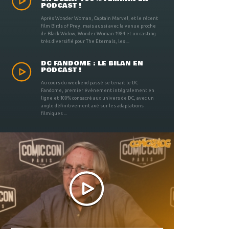
PODCAST !
Après Wonder Woman, Captain Marvel, et le récent
film Birds of Prey, mais aussi avec la venue proche
de Black Widow, Wonder Woman 1984 et un casting
très diversifié pour The Eternals, les ...
DC FANDOME : LE BILAN EN
PODCAST !
Au cours du weekend passé se tenait le DC
Fandome, premier évènement intégralement en
ligne et 100% consacré aux univers de DC, avec un
angle définitivement axé sur les adaptations
filmiques ...