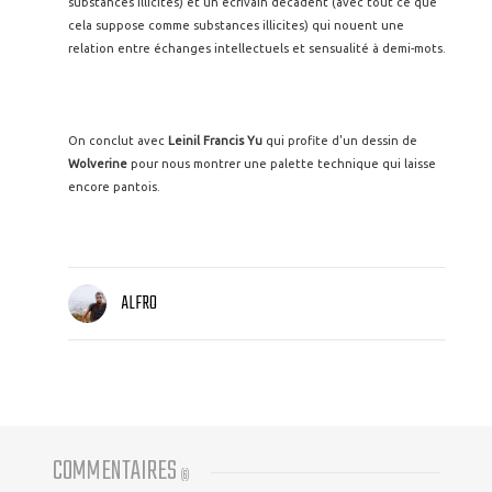
substances illicites) et un écrivain décadent (avec tout ce que
cela suppose comme substances illicites) qui nouent une
relation entre échanges intellectuels et sensualité à demi-mots.
On conclut avec
Leinil Francis Yu
qui profite d'un dessin de
Wolverine
pour nous montrer une palette technique qui laisse
encore pantois.
ALFRO
COMMENTAIRES
(
6
)