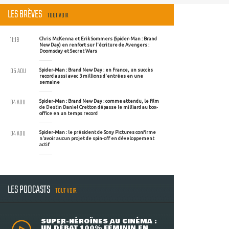
LES BRÈVES
TOUT VOIR
11:19
Chris McKenna et Erik Sommers (Spider-Man : Brand
New Day) en renfort sur l'écriture de Avengers :
Doomsday et Secret Wars
05 AOU
Spider-Man : Brand New Day : en France, un succès
record aussi avec 3 millions d'entrées en une
semaine
04 AOU
Spider-Man : Brand New Day : comme attendu, le film
de Destin Daniel Cretton dépasse le milliard au box-
office en un temps record
04 AOU
Spider-Man : le président de Sony Pictures confirme
n'avoir aucun projet de spin-off en développement
actif
LES PODCASTS
TOUT VOIR
SUPER-HÉROÏNES AU CINÉMA :
UN DÉBAT 100% FÉMININ EN