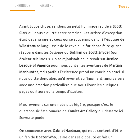
CHRONIQUE
PAR
ALFRO
Tweet
Avant toute chose, rendons un petit hommage rapide à
Scott
Clark
qui nous a quitté cette semaine. Cet artiste d'exception
était devenu rare et ceux qui se souvenait de lui à l'époque de
Wildstorm
se languissait de le revoir. Ce fut chose faite quand il
réapparu dans les
back-ups
du
Batman
de
Scott Snyder
(qui
étaient sublimes !). On se réjouissait de le revoir sur
Justice
League of America
pour nous conter les aventures de
Martian
Manhunter
, mais parfois l'existence prend un tour bien cruel. Il
nous quitte donc alors qu'il revenait au firmament, ainsi ce sera
avec une émotion particulière que nous liront les quelques
pages qu'il aura eu le temps d'illustrer.
Mais revenons sur une note plus légère, puisque c'est le
quarante-sixième numéro de
Comics Art Gallery
qui démarre ici.
Suivez le guide.
On commence avec
Gabriel Hardman
, qui nous content d'être
un fan de
Doctor Who
, l'aime dans sa globalité et fait un