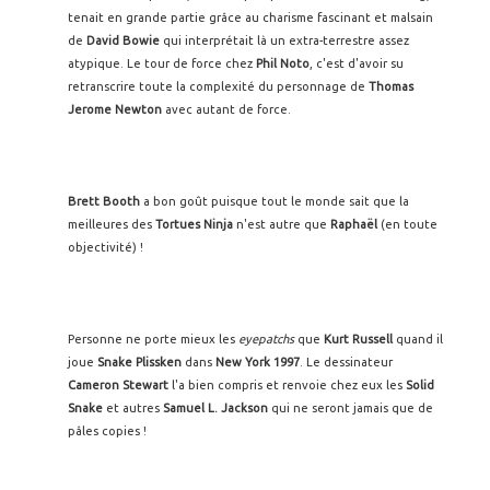
tenait en grande partie grâce au charisme fascinant et malsain
de
David Bowie
qui interprétait là un extra-terrestre assez
atypique. Le tour de force chez
Phil Noto
, c'est d'avoir su
retranscrire toute la complexité du personnage de
Thomas
Jerome Newton
avec autant de force.
Brett Booth
a bon goût puisque tout le monde sait que la
meilleures des
Tortues Ninja
n'est autre que
Raphaël
(en toute
objectivité) !
Personne ne porte mieux les
eyepatchs
que
Kurt Russell
quand il
joue
Snake Plissken
dans
New York 1997
. Le dessinateur
Cameron Stewart
l'a bien compris et renvoie chez eux les
Solid
Snake
et autres
Samuel L. Jackson
qui ne seront jamais que de
pâles copies !