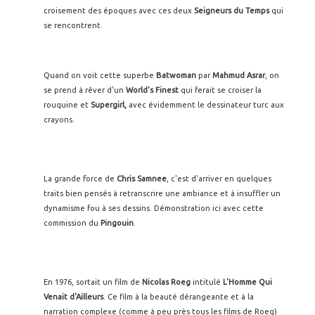
croisement des époques avec ces deux
Seigneurs du Temps
qui
se rencontrent.
Quand on voit cette superbe
Batwoman
par
Mahmud Asrar
, on
se prend à rêver d'un
World's Finest
qui ferait se croiser la
rouquine et
Supergirl,
avec évidemment le dessinateur turc aux
crayons.
La grande force de
Chris Samnee
, c'est d'arriver en quelques
traits bien pensés à retranscrire une ambiance et à insuffler un
dynamisme fou à ses dessins. Démonstration ici avec cette
commission du
Pingouin
.
En 1976, sortait un film de
Nicolas Roeg
intitulé
L'Homme Qui
Venait d'Ailleurs
. Ce film à la beauté dérangeante et à la
narration complexe (comme à peu près tous les films de Roeg)