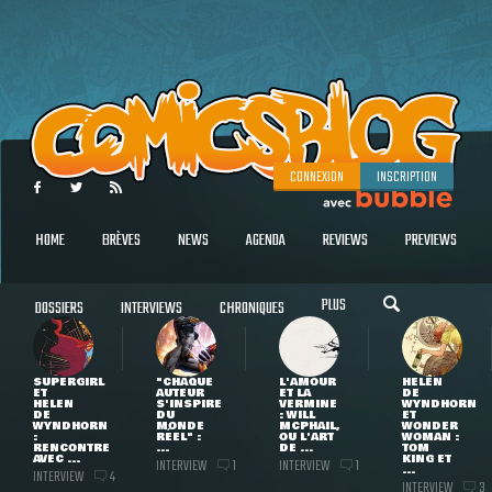
CONNEXION
INSCRIPTION
HOME
BRÈVES
NEWS
AGENDA
REVIEWS
PREVIEWS
PLUS
DOSSIERS
INTERVIEWS
CHRONIQUES
SUPERGIRL
"CHAQUE
L'AMOUR
HELEN
ET
AUTEUR
ET LA
DE
HELEN
S'INSPIRE
VERMINE
WYNDHORN
DE
DU
: WILL
ET
WYNDHORN
MONDE
MCPHAIL,
WONDER
:
RÉEL" :
OU L'ART
WOMAN :
RENCONTRE
...
DE ...
TOM
AVEC ...
KING ET
INTERVIEW
INTERVIEW
1
1
...
INTERVIEW
4
INTERVIEW
3