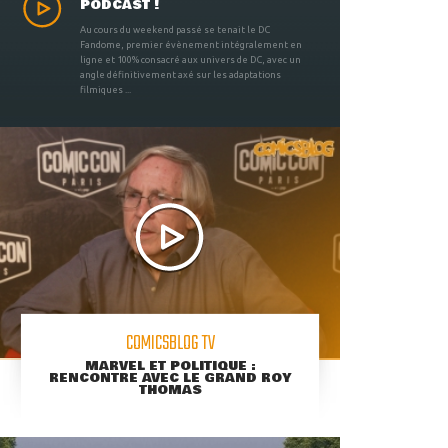
PODCAST !
Au cours du weekend passé se tenait le DC
Fandome, premier évènement intégralement en
ligne et 100% consacré aux univers de DC, avec un
angle définitivement axé sur les adaptations
filmiques ...
COMICSBLOG TV
MARVEL ET POLITIQUE :
RENCONTRE AVEC LE GRAND ROY
THOMAS