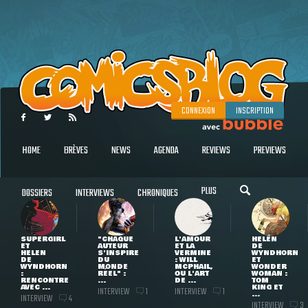
CONNEXION
INSCRIPTION
HOME
BRÈVES
NEWS
AGENDA
REVIEWS
PREVIEWS
PLUS
DOSSIERS
INTERVIEWS
CHRONIQUES
SUPERGIRL
"CHAQUE
L'AMOUR
HELEN
ET
AUTEUR
ET LA
DE
HELEN
S'INSPIRE
VERMINE
WYNDHORN
DE
DU
: WILL
ET
WYNDHORN
MONDE
MCPHAIL,
WONDER
:
RÉEL" :
OU L'ART
WOMAN :
RENCONTRE
...
DE ...
TOM
AVEC ...
KING ET
INTERVIEW
INTERVIEW
1
1
...
INTERVIEW
4
INTERVIEW
3