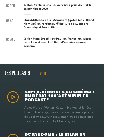
07 AOU
X-Men '97 : la saison 3 bien prévue pour 2027, et la
saison 4 pour 2028
06 AOU
Chris McKenna et Erik Sommers (Spider-Man : Brand
New Day) en renfort sur l'écriture de Avengers :
Doomsday et Secret Wars
05 AOU
Spider-Man : Brand New Day : en France, un succès
record aussi avec 3 millions d'entrées en une
semaine
LES PODCASTS
TOUT VOIR
SUPER-HÉROÏNES AU CINÉMA :
UN DÉBAT 100% FÉMININ EN
PODCAST !
Après Wonder Woman, Captain Marvel, et le récent
film Birds of Prey, mais aussi avec la venue proche
de Black Widow, Wonder Woman 1984 et un casting
très diversifié pour The Eternals, les ...
DC FANDOME : LE BILAN EN