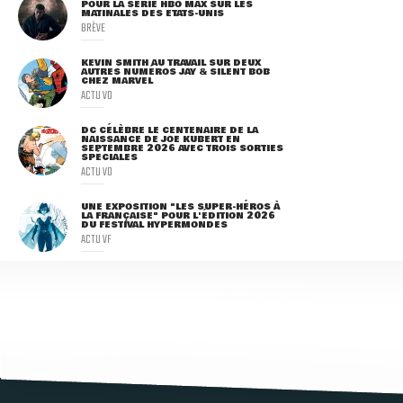
POUR LA SÉRIE HBO MAX SUR LES
MATINALES DES ETATS-UNIS
BRÈVE
KEVIN SMITH AU TRAVAIL SUR DEUX
AUTRES NUMÉROS JAY & SILENT BOB
CHEZ MARVEL
ACTU VO
DC CÉLÈBRE LE CENTENAIRE DE LA
NAISSANCE DE JOE KUBERT EN
SEPTEMBRE 2026 AVEC TROIS SORTIES
SPÉCIALES
ACTU VO
UNE EXPOSITION "LES SUPER-HÉROS À
LA FRANÇAISE" POUR L'ÉDITION 2026
DU FESTIVAL HYPERMONDES
ACTU VF