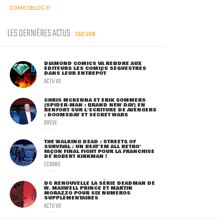
COMICSBLOG.fr
LES DERNIÈRES ACTUS
TOUT VOIR
DIAMOND COMICS VA RENDRE AUX
ÉDITEURS LES COMICS SÉQUESTRÉS
DANS LEUR ENTREPÔT
ACTU VO
CHRIS MCKENNA ET ERIK SOMMERS
(SPIDER-MAN : BRAND NEW DAY) EN
RENFORT SUR L'ÉCRITURE DE AVENGERS
: DOOMSDAY ET SECRET WARS
BRÈVE
THE WALKING DEAD : STREETS OF
SURVIVAL : UN BEAT'EM ALL RÉTRO'
FAÇON FINAL FIGHT POUR LA FRANCHISE
DE ROBERT KIRKMAN !
ECRANS
DC RENOUVELLE LA SÉRIE DEADMAN DE
W. MAXWELL PRINCE ET MARTIN
MORAZZO POUR SIX NUMÉROS
SUPPLÉMENTAIRES
ACTU VO