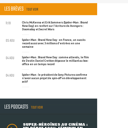
LES BRÈVES
TOUT VOIR
11:19
Chris McKenna et Erik Sommers (Spider-Man : Brand
New Day) en renfort sur l'écriture de Avengers :
Doomsday et Secret Wars
05 AOU
Spider-Man : Brand New Day : en France, un succès
record aussi avec 3 millions d'entrées en une
semaine
04 AOU
Spider-Man : Brand New Day : comme attendu, le film
de Destin Daniel Cretton dépasse le milliard au box-
office en un temps record
04 AOU
Spider-Man : le président de Sony Pictures confirme
n'avoir aucun projet de spin-off en développement
actif
LES PODCASTS
TOUT VOIR
SUPER-HÉROÏNES AU CINÉMA :