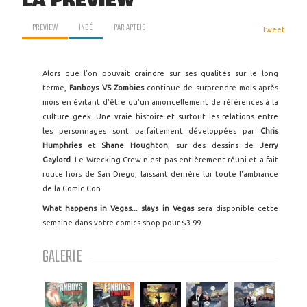
LA PREVIEW
PREVIEW
INDÉ
PAR
APTEIS
Tweet
Alors que l'on pouvait craindre sur ses qualités sur le long
terme,
Fanboys VS Zombies
continue de surprendre mois après
mois en évitant d'être qu'un amoncellement de références à la
culture geek. Une vraie histoire et surtout les relations entre
les personnages sont parfaitement développées par
Chris
Humphries
et
Shane Houghton
, sur des dessins de
Jerry
Gaylord
. Le Wrecking Crew n'est pas entièrement réuni et a fait
route hors de San Diego, laissant derrière lui toute l'ambiance
de la Comic Con.
What happens in Vegas... slays in Vegas
sera disponible cette
semaine dans votre comics shop pour $3.99.
GALERIE