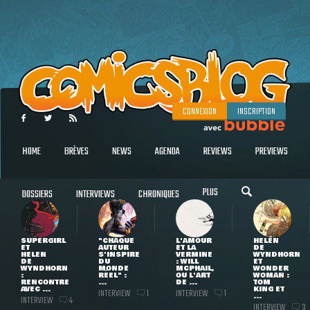
CONNEXION
INSCRIPTION
HOME
BRÈVES
NEWS
AGENDA
REVIEWS
PREVIEWS
PLUS
DOSSIERS
INTERVIEWS
CHRONIQUES
SUPERGIRL
"CHAQUE
L'AMOUR
HELEN
ET
AUTEUR
ET LA
DE
HELEN
S'INSPIRE
VERMINE
WYNDHORN
DE
DU
: WILL
ET
WYNDHORN
MONDE
MCPHAIL,
WONDER
:
RÉEL" :
OU L'ART
WOMAN :
RENCONTRE
...
DE ...
TOM
AVEC ...
KING ET
INTERVIEW
INTERVIEW
1
1
...
INTERVIEW
4
INTERVIEW
3