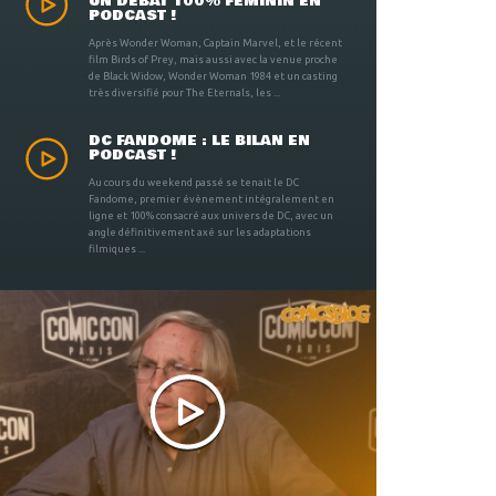
UN DÉBAT 100% FÉMININ EN
PODCAST !
Après Wonder Woman, Captain Marvel, et le récent
film Birds of Prey, mais aussi avec la venue proche
de Black Widow, Wonder Woman 1984 et un casting
très diversifié pour The Eternals, les ...
DC FANDOME : LE BILAN EN
PODCAST !
Au cours du weekend passé se tenait le DC
Fandome, premier évènement intégralement en
ligne et 100% consacré aux univers de DC, avec un
angle définitivement axé sur les adaptations
filmiques ...