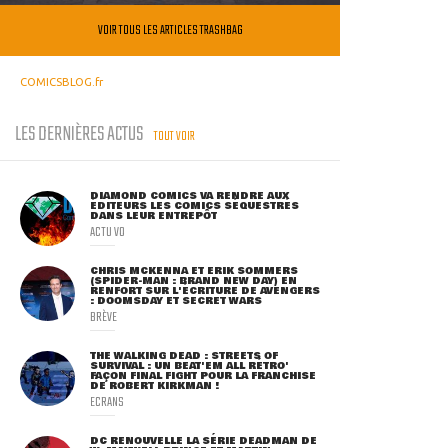
VOIR TOUS LES ARTICLES TRASHBAG
COMICSBLOG.fr
LES DERNIÈRES ACTUS
TOUT VOIR
DIAMOND COMICS VA RENDRE AUX
ÉDITEURS LES COMICS SÉQUESTRÉS
DANS LEUR ENTREPÔT
ACTU VO
CHRIS MCKENNA ET ERIK SOMMERS
(SPIDER-MAN : BRAND NEW DAY) EN
RENFORT SUR L'ÉCRITURE DE AVENGERS
: DOOMSDAY ET SECRET WARS
BRÈVE
THE WALKING DEAD : STREETS OF
SURVIVAL : UN BEAT'EM ALL RÉTRO'
FAÇON FINAL FIGHT POUR LA FRANCHISE
DE ROBERT KIRKMAN !
ECRANS
DC RENOUVELLE LA SÉRIE DEADMAN DE