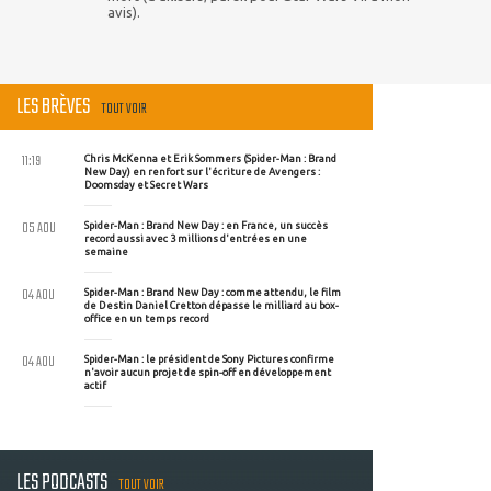
avis).
LES BRÈVES
TOUT VOIR
11:19
Chris McKenna et Erik Sommers (Spider-Man : Brand
New Day) en renfort sur l'écriture de Avengers :
Doomsday et Secret Wars
05 AOU
Spider-Man : Brand New Day : en France, un succès
record aussi avec 3 millions d'entrées en une
semaine
04 AOU
Spider-Man : Brand New Day : comme attendu, le film
de Destin Daniel Cretton dépasse le milliard au box-
office en un temps record
04 AOU
Spider-Man : le président de Sony Pictures confirme
n'avoir aucun projet de spin-off en développement
actif
LES PODCASTS
TOUT VOIR