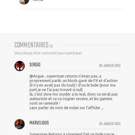
COMMENTAIRES
(
14
)
Vous devez être connecté pour participer
SERGIO
30 JANVIER 2013
@Argue , superman returns n'etais pas, a
proprement parlé, un block gavé de FX et d'action
(il n'y en avait pas du tout) ! d'ou le bide (pour ma
part je ne l'ai pas trouvé si nul)
là, c'est slow mo snyder a la real, donc ca serat pas
auteuriste et ca va cogner severe, et les gamins
vont se rameuté !
sans parler du nom de nolan sur l'affiche ...
MARVELIOUS
30 JANVIER 2013
Superman Returns à sûrement fait un bide parce