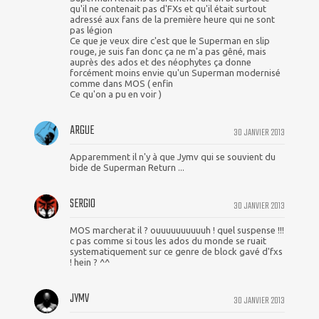
qu'il ne contenait pas d'FXs et qu'il était surtout
adressé aux fans de la première heure qui ne sont
pas légion
Ce que je veux dire c'est que le Superman en slip
rouge, je suis fan donc ça ne m'a pas gêné, mais
auprès des ados et des néophytes ça donne
forcément moins envie qu'un Superman modernisé
comme dans MOS ( enfin
Ce qu'on a pu en voir )
ARGUE
30 JANVIER 2013
Apparemment il n'y à que Jymv qui se souvient du
bide de Superman Return ...
SERGIO
30 JANVIER 2013
MOS marcherat il ? ouuuuuuuuuuh ! quel suspense !!!
c pas comme si tous les ados du monde se ruait
systematiquement sur ce genre de block gavé d'fxs
! hein ? ^^
JYMV
30 JANVIER 2013