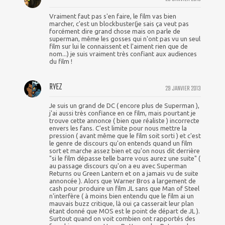
Vraiment faut pas s'en faire, le film vas bien
marcher, c'est un blockbuster(je sais ça veut pas
forcément dire grand chose mais on parle de
superman, même les gosses qui n'ont pas vu un seul
film sur lui le connaissent et l'aiment rien que de
nom...) je suis vraiment très confiant aux audiences
du film !
RYEZ
29 JANVIER 2013
Je suis un grand de DC ( encore plus de Superman ),
j'ai aussi très confiance en ce film, mais pourtant je
trouve cette annonce ( bien que réaliste ) incorrecte
envers les fans. C'est limite pour nous mettre la
pression ( avant même que le film soit sorti ) et c'est
le genre de discours qu'on entends quand un film
sort et marche assez bien et qu'on nous dit derrière
"si le film dépasse telle barre vous aurez une suite" (
au passage discours qu'on a eu avec Superman
Returns ou Green Lantern et on a jamais vu de suite
annoncée ). Alors que Warner Bros a largement de
cash pour produire un film JL sans que Man of Steel
n'interfère ( à moins bien entendu que le film ai un
mauvais buzz critique, là oui ça casserait leur plan
étant donné que MOS est le point de départ de JL ).
Surtout quand on voit combien ont rapportés des