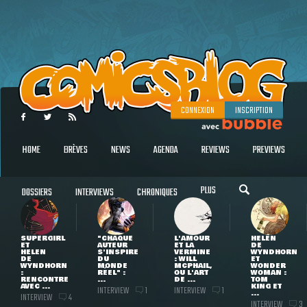
CONNEXION
INSCRIPTION
HOME
BRÈVES
NEWS
AGENDA
REVIEWS
PREVIEWS
PLUS
DOSSIERS
INTERVIEWS
CHRONIQUES
SUPERGIRL
"CHAQUE
L'AMOUR
HELEN
ET
AUTEUR
ET LA
DE
HELEN
S'INSPIRE
VERMINE
WYNDHORN
DE
DU
: WILL
ET
WYNDHORN
MONDE
MCPHAIL,
WONDER
:
RÉEL" :
OU L'ART
WOMAN :
RENCONTRE
...
DE ...
TOM
AVEC ...
KING ET
INTERVIEW
INTERVIEW
1
1
...
INTERVIEW
4
INTERVIEW
3