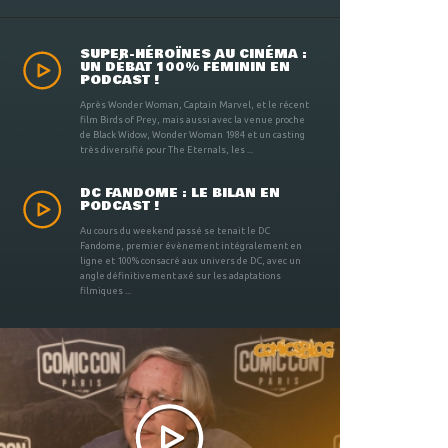
SUPER-HÉROÏNES AU CINÉMA :
UN DÉBAT 100% FÉMININ EN
PODCAST !
Après Wonder Woman, Captain Marvel, et le récent
film Birds of Prey, mais aussi avec la venue proche
de Black Widow, Wonder Woman 1984 et un casting
très diversifié pour The Eternals, les ...
DC FANDOME : LE BILAN EN
PODCAST !
Au cours du weekend passé se tenait le DC
Fandome, premier évènement intégralement en
ligne et 100% consacré aux univers de DC, avec un
angle définitivement axé sur les adaptations
filmiques ...