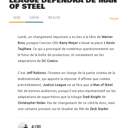
LEAGUE DÉPENDRA DE MAN
OF STEEL
NEWS
CINÉMA
PAR
ALFRO
Tweet
Lundi, un changement important a eu lieu à la tête de
Warner
Bros
, puisque l'ancien CEO
Barry Meyer
a laissé sa place à
Kevin
Tsujihara
. Ce qui a provoqué de nombreux questionnement sur
le futur de la boîte de production, et notamment sur les
adaptations de
DC Comics
.
C'est
Jeff Robinov
, l'homme en charge de la partie cinéma de la
multinationale, qui apporte la réponse. Il affirme que comme
précédemment,
Justice League
ne se fera que s
i Man of Steel
fait de bonnes audiences, puisqu'il est plus représentatif sur les
adaptations de super-héros que la trilogie
Dark Knight
de
Christopher Nolan
. Pas de changement de ce côté-là donc, mais
une certaine pression sur le résultat du film de
Zack Snyder
.
ALFRO