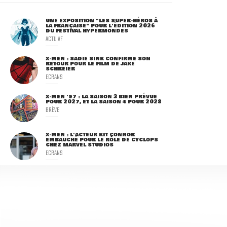
UNE EXPOSITION "LES SUPER-HÉROS À
LA FRANÇAISE" POUR L'ÉDITION 2026
DU FESTIVAL HYPERMONDES
ACTU VF
X-MEN : SADIE SINK CONFIRME SON
RETOUR POUR LE FILM DE JAKE
SCHREIER
ECRANS
X-MEN '97 : LA SAISON 3 BIEN PRÉVUE
POUR 2027, ET LA SAISON 4 POUR 2028
BRÈVE
X-MEN : L'ACTEUR KIT CONNOR
EMBAUCHÉ POUR LE RÔLE DE CYCLOPS
CHEZ MARVEL STUDIOS
ECRANS