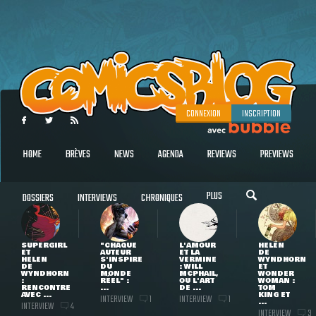
CONNEXION
INSCRIPTION
HOME
BRÈVES
NEWS
AGENDA
REVIEWS
PREVIEWS
PLUS
DOSSIERS
INTERVIEWS
CHRONIQUES
SUPERGIRL
"CHAQUE
L'AMOUR
HELEN
ET
AUTEUR
ET LA
DE
HELEN
S'INSPIRE
VERMINE
WYNDHORN
DE
DU
: WILL
ET
WYNDHORN
MONDE
MCPHAIL,
WONDER
:
RÉEL" :
OU L'ART
WOMAN :
RENCONTRE
...
DE ...
TOM
AVEC ...
KING ET
INTERVIEW
INTERVIEW
1
1
...
INTERVIEW
4
INTERVIEW
3