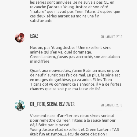
les séries sont annulées. Je ne suivais pas GL, en
revanche j'adorais Young Justice et son côté
"mature" que n'avait pas Teen Titans. J'espère que
ces deux séries auront au moins une fin
satisfaisante
ECAZ
28 JANVIER 2013
Nooon, pas Young Justice ! Une excellent série
animée qui s'en va, quel dommage.
Green Lantern, j'avais pas accroché, son annulation
m'indiffère.
Quant aux nouveautés, j'aime Batman mais un peu
de neuf n'aurait pas fait de mal. En plus, la série est
en images de synthèse, ça va aider. Et les Teen
Titans go! vu comment ça s'annonce, il y a de fortes
chances que se soit pas ma tasse de thé.
KIT_FISTO, SERIAL REVIEWER
28 JANVIER 2013
Vraiment nase d'arr^ter ces deux séries surtout
pour remettre du Teen Titans à la sauce humour
déjà faite par le passé.
Young Justice était excellent et Green Lantern TAS
était fun et sympa...Déçu de cette décision !