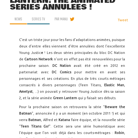
LANTERN: THE ANIMATED
SERIES ANNULÉES !
NEWS
SERIES TV
PAR
MANU
Tweet
C'est un triste jour pour les fans d'adaptations animées, puisque
deux d'entre elles viennent d'être annulées dont l'excellente
Young Justic
e
! Les deux séries principales du bloc DC Nation
de
Cartoon Network
n'ont en effet pas été renouvelées pour la
prochaine saison.
DC Nation
avait été créé en 2012 en
partenariat avec
DC Comics
pour mettre en avant ses
personnages et ses créations. En plus de très courts métrages
consacrés à divers personnages (Teen Titans,
Elastic Man
,
Ametyst
, ...) on pouvait y retrouver Young Justice dès sa saison
2, et la série animée
Green Lantern
qui y faisait ses débuts.
Pour la prochaine saison on retrouvera la série "
Beware the
Batman
", annoncée il y a un moment (en octobre 2011 !) et qui
verra
Batman
, Alfred et
Katana
faire équipe, et la nouvelle série
"
Teen Titans Go!
". Cette sera une série humoristique avec
l'équipe que l'on voit déjà dans les courts-métrages :
Robin
,