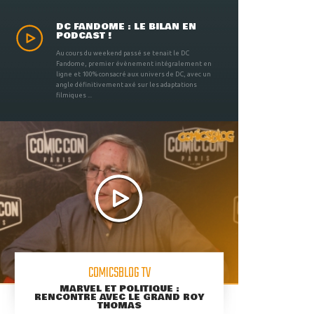
DC FANDOME : LE BILAN EN
PODCAST !
Au cours du weekend passé se tenait le DC
Fandome, premier évènement intégralement en
ligne et 100% consacré aux univers de DC, avec un
angle définitivement axé sur les adaptations
filmiques ...
COMICSBLOG TV
MARVEL ET POLITIQUE :
RENCONTRE AVEC LE GRAND ROY
THOMAS