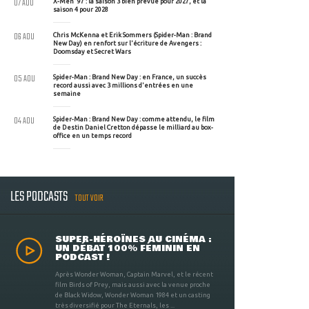
07 AOU
X-Men '97 : la saison 3 bien prévue pour 2027, et la
saison 4 pour 2028
06 AOU
Chris McKenna et Erik Sommers (Spider-Man : Brand
New Day) en renfort sur l'écriture de Avengers :
Doomsday et Secret Wars
05 AOU
Spider-Man : Brand New Day : en France, un succès
record aussi avec 3 millions d'entrées en une
semaine
04 AOU
Spider-Man : Brand New Day : comme attendu, le film
de Destin Daniel Cretton dépasse le milliard au box-
office en un temps record
LES PODCASTS
TOUT VOIR
SUPER-HÉROÏNES AU CINÉMA :
UN DÉBAT 100% FÉMININ EN
PODCAST !
Après Wonder Woman, Captain Marvel, et le récent
film Birds of Prey, mais aussi avec la venue proche
de Black Widow, Wonder Woman 1984 et un casting
très diversifié pour The Eternals, les ...