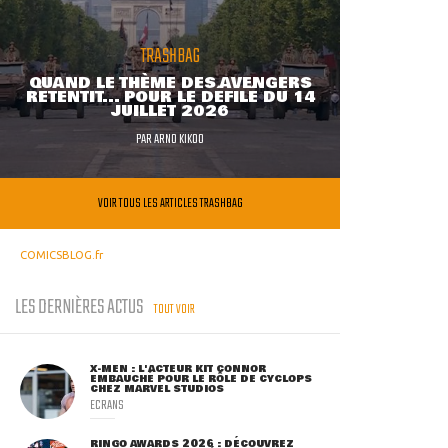
TRASHBAG
QUAND LE THÈME DES AVENGERS
RETENTIT... POUR LE DÉFILÉ DU 14
JUILLET 2026
PAR
ARNO KIKOO
VOIR TOUS LES ARTICLES TRASHBAG
COMICSBLOG.fr
LES DERNIÈRES ACTUS
TOUT VOIR
X-MEN : L'ACTEUR KIT CONNOR
EMBAUCHÉ POUR LE RÔLE DE CYCLOPS
CHEZ MARVEL STUDIOS
ECRANS
RINGO AWARDS 2026 : DÉCOUVREZ