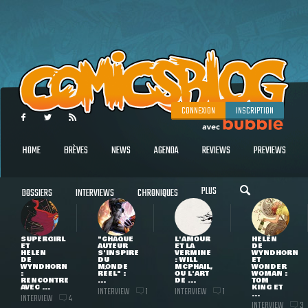
CONNEXION
INSCRIPTION
HOME
BRÈVES
NEWS
AGENDA
REVIEWS
PREVIEWS
PLUS
DOSSIERS
INTERVIEWS
CHRONIQUES
SUPERGIRL
"CHAQUE
L'AMOUR
HELEN
ET
AUTEUR
ET LA
DE
HELEN
S'INSPIRE
VERMINE
WYNDHORN
DE
DU
: WILL
ET
WYNDHORN
MONDE
MCPHAIL,
WONDER
:
RÉEL" :
OU L'ART
WOMAN :
RENCONTRE
...
DE ...
TOM
AVEC ...
KING ET
INTERVIEW
INTERVIEW
1
1
...
INTERVIEW
4
INTERVIEW
3