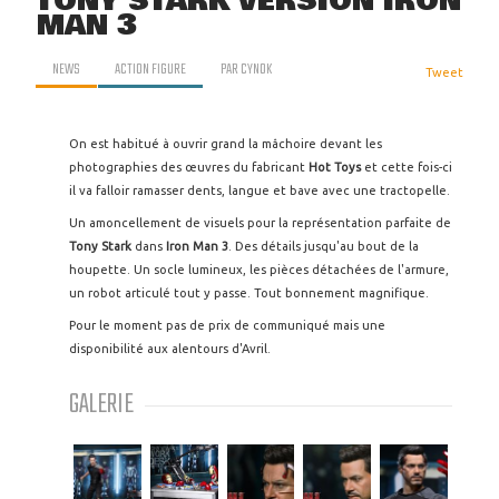
TONY STARK VERSION IRON
MAN 3
NEWS
ACTION FIGURE
PAR
CYNOK
Tweet
On est habitué à ouvrir grand la mâchoire devant les
photographies des œuvres du fabricant
Hot Toys
et cette fois-ci
il va falloir ramasser dents, langue et bave avec une tractopelle.
Un amoncellement de visuels pour la représentation parfaite de
Tony Stark
dans
Iron Man 3
. Des détails jusqu'au bout de la
houpette. Un socle lumineux, les pièces détachées de l'armure,
un robot articulé tout y passe. Tout bonnement magnifique.
Pour le moment pas de prix de communiqué mais une
disponibilité aux alentours d'Avril.
GALERIE