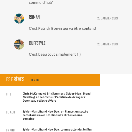
comme d'hab'
ROMAN
25 JANVIER 2013
C'est Patrick Boivin qui va être content!
DUFFSTYLE
25 JANVIER 2013
C'est beau tout simplement ! :)
LES BRÈVES
TOUT VOIR
11:19
Chris McKenna et Erik Sommers (Spider-Man : Brand
New Day) en renfort sur l'écriture de Avengers :
Doomsday et Secret Wars
05 AOU
Spider-Man : Brand New Day : en France, un succès
record aussi avec 3 millions d'entrées en une
semaine
04 AOU
Spider-Man : Brand New Day : comme attendu, le film