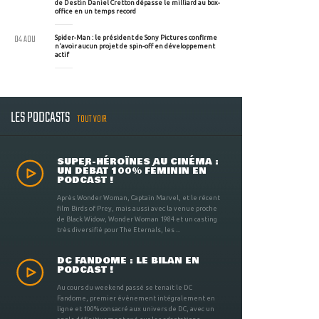
de Destin Daniel Cretton dépasse le milliard au box-
office en un temps record
04 AOU
Spider-Man : le président de Sony Pictures confirme
n'avoir aucun projet de spin-off en développement
actif
LES PODCASTS
TOUT VOIR
SUPER-HÉROÏNES AU CINÉMA :
UN DÉBAT 100% FÉMININ EN
PODCAST !
Après Wonder Woman, Captain Marvel, et le récent
film Birds of Prey, mais aussi avec la venue proche
de Black Widow, Wonder Woman 1984 et un casting
très diversifié pour The Eternals, les ...
DC FANDOME : LE BILAN EN
PODCAST !
Au cours du weekend passé se tenait le DC
Fandome, premier évènement intégralement en
ligne et 100% consacré aux univers de DC, avec un