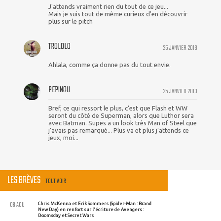
J'attends vraiment rien du tout de ce jeu...
Mais je suis tout de même curieux d'en découvrir
plus sur le pitch
TROLOLO
25 JANVIER 2013
Ahlala, comme ça donne pas du tout envie.
PEPINOU
25 JANVIER 2013
Bref, ce qui ressort le plus, c'est que Flash et WW
seront du côté de Superman, alors que Luthor sera
avec Batman. Supes a un look très Man of Steel que
j'avais pas remarqué... Plus va et plus j'attends ce
jeux, moi...
LES BRÈVES
TOUT VOIR
06 AOU
Chris McKenna et Erik Sommers (Spider-Man : Brand
New Day) en renfort sur l'écriture de Avengers :
Doomsday et Secret Wars