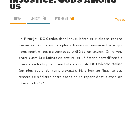
INJUSTICE: GODS AMONG
US
NEWS
JEUX VIDÉO
PAR
MANU
Tweet
Le futur jeu
DC Comics
dans lequel héros et vilains se tapent
dessus se dévoile un peu plus à travers un nouveau trailer qui
nous montre nos personnages préférés en action. On y voit
entre autre
Lex Luthor
en armure, et l'élément narratif tend à
nous rappeler la promotion faite autour de
DC Universe Online
(en plus court et moins travaillé). Mais bon au final, le but
restera de s'éclater entre potes en se tapant dessus avec ses
héros préférés !