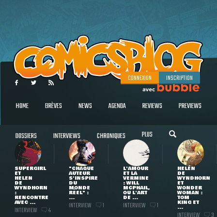
CONNEXION
INSCRIPTION
HOME
BRÈVES
NEWS
AGENDA
REVIEWS
PREVIEWS
PLUS
DOSSIERS
INTERVIEWS
CHRONIQUES
SUPERGIRL
"CHAQUE
L'AMOUR
HELEN
ET
AUTEUR
ET LA
DE
HELEN
S'INSPIRE
VERMINE
WYNDHORN
DE
DU
: WILL
ET
WYNDHORN
MONDE
MCPHAIL,
WONDER
:
RÉEL" :
OU L'ART
WOMAN :
RENCONTRE
...
DE ...
TOM
AVEC ...
KING ET
INTERVIEW
INTERVIEW
1
1
...
INTERVIEW
4
INTERVIEW
3