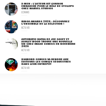
X-MEN : L'ACTEUR KIT CONNOR
EMBAUCHÉ POUR LE RÔLE DE CYCLOPS
CHEZ MARVEL STUDIOS
ECRANS
RINGO AWARDS 2026 : DÉCOUVREZ
L'ENSEMBLE DE LA SÉLECTION !
ACTU VO
AUTOMATIC KAFKA DE JOE CASEY ET
ASHLEY WOOD TROUVE UNE NOUVELLE
VIE CHEZ IMAGE COMICS EN NOVEMBRE
2026
ACTU VO
DIAMOND COMICS VA RENDRE AUX
ÉDITEURS LES COMICS SÉQUESTRÉS
DANS LEUR ENTREPÔT
ACTU VO