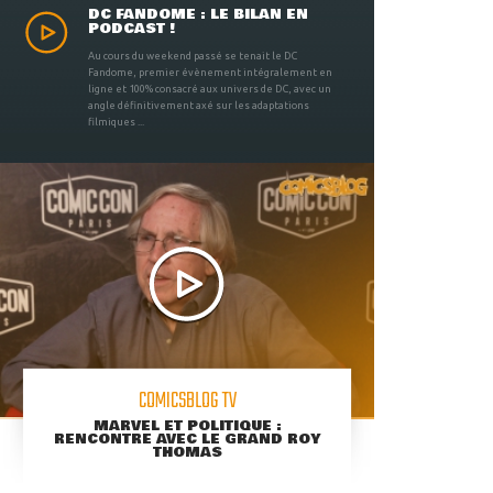
DC FANDOME : LE BILAN EN
PODCAST !
Au cours du weekend passé se tenait le DC
Fandome, premier évènement intégralement en
ligne et 100% consacré aux univers de DC, avec un
angle définitivement axé sur les adaptations
filmiques ...
COMICSBLOG TV
MARVEL ET POLITIQUE :
RENCONTRE AVEC LE GRAND ROY
THOMAS