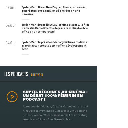
05 AOU
Spider-Man : Brand New Day : en France, un succès
record aussi avec 3 millions d'entrées en une
semaine
04 AOU
Spider-Man : Brand New Day : comme attendu, le film
de Destin Daniel Cretton dépasse le milliard au box-
office en un temps record
04 AOU
Spider-Man : le président de Sony Pictures confirme
n'avoir aucun projet de spin-off en développement
actif
LES PODCASTS
TOUT VOIR
SUPER-HÉROÏNES AU CINÉMA :
UN DÉBAT 100% FÉMININ EN
PODCAST !
Après Wonder Woman, Captain Marvel, et le récent
film Birds of Prey, mais aussi avec la venue proche
de Black Widow, Wonder Woman 1984 et un casting
très diversifié pour The Eternals, les ...