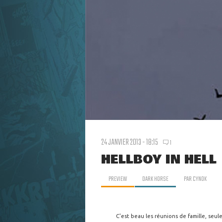
24 JANVIER 2013 - 18:15
1
HELLBOY IN HELL 
PREVIEW
DARK HORSE
PAR
CYNOK
C'est beau les réunions de famille, seul