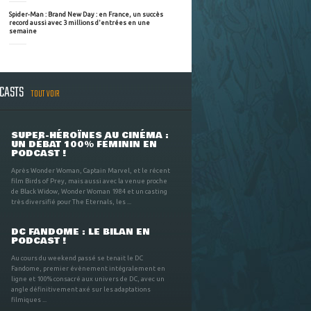
Spider-Man : Brand New Day : en France, un succès
record aussi avec 3 millions d'entrées en une
semaine
DCASTS
TOUT VOIR
SUPER-HÉROÏNES AU CINÉMA :
UN DÉBAT 100% FÉMININ EN
PODCAST !
Après Wonder Woman, Captain Marvel, et le récent
film Birds of Prey, mais aussi avec la venue proche
de Black Widow, Wonder Woman 1984 et un casting
très diversifié pour The Eternals, les ...
DC FANDOME : LE BILAN EN
PODCAST !
Au cours du weekend passé se tenait le DC
Fandome, premier évènement intégralement en
ligne et 100% consacré aux univers de DC, avec un
angle définitivement axé sur les adaptations
filmiques ...