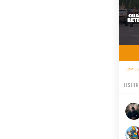
QUA
RETE
COMICS
LES DER