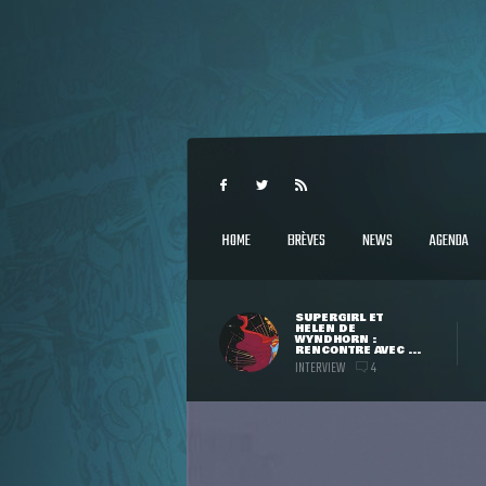
HOME
BRÈVES
NEWS
AGENDA
SUPERGIRL ET
HELEN DE
WYNDHORN :
RENCONTRE AVEC ...
INTERVIEW
4