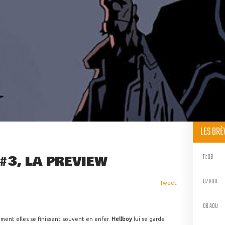
LES BR
11:09
#3, LA PREVIEW
07 AOU
Tweet
06 AOU
ement elles se finissent souvent en enfer.
Hellboy
lui se garde