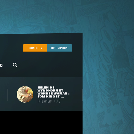
CONNEXION
INSCRIPTION
US
HELEN DE
WYNDHORN ET
WONDER WOMAN :
TOM KING ET ...
INTERVIEW
3