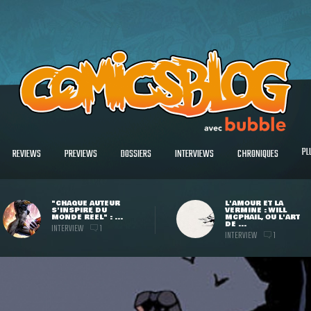
PL
REVIEWS
PREVIEWS
DOSSIERS
INTERVIEWS
CHRONIQUES
"CHAQUE AUTEUR
L'AMOUR ET LA
S'INSPIRE DU
VERMINE : WILL
MONDE RÉEL" : ...
MCPHAIL, OU L'ART
DE ...
INTERVIEW
1
INTERVIEW
1