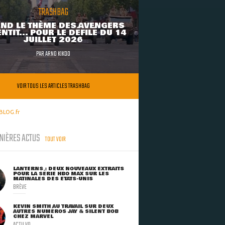
TRASHBAG
ND LE THÈME DES AVENGERS
NTIT... POUR LE DÉFILÉ DU 14
JUILLET 2026
PAR
ARNO KIKOO
VOIR TOUS LES ARTICLES TRASHBAG
BLOG.fr
NIÈRES ACTUS
TOUT VOIR
LANTERNS : DEUX NOUVEAUX EXTRAITS
POUR LA SÉRIE HBO MAX SUR LES
MATINALES DES ETATS-UNIS
BRÈVE
KEVIN SMITH AU TRAVAIL SUR DEUX
AUTRES NUMÉROS JAY & SILENT BOB
CHEZ MARVEL
ACTU VO