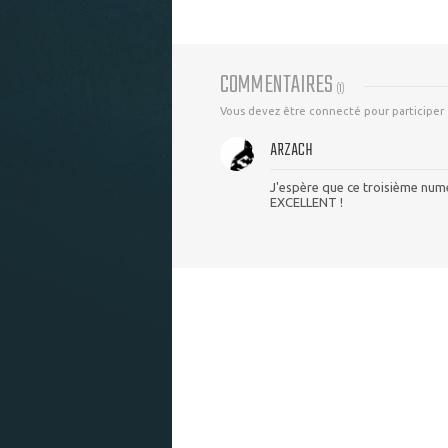
COMMENTAIRES
(
1
)
Vous devez être connecté pour participer
ARZACH
J'espère que ce troisième numé
EXCELLENT !