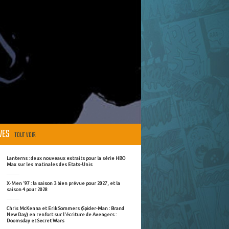
ÈVES
TOUT VOIR
Lanterns : deux nouveaux extraits pour la série HBO
Max sur les matinales des Etats-Unis
X-Men '97 : la saison 3 bien prévue pour 2027, et la
saison 4 pour 2028
Chris McKenna et Erik Sommers (Spider-Man : Brand
New Day) en renfort sur l'écriture de Avengers :
Doomsday et Secret Wars