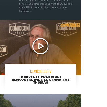
Fandome, premier évènement intégralement en
ligne et 100% consacré aux univers de DC, avec un
angle définitivement axé sur les adaptations
filmiques ...
COMICSBLOG TV
MARVEL ET POLITIQUE :
RENCONTRE AVEC LE GRAND ROY
THOMAS