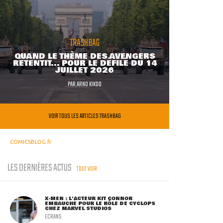
TRASHBAG
QUAND LE THÈME DES AVENGERS
RETENTIT... POUR LE DÉFILÉ DU 14
JUILLET 2026
PAR
ARNO KIKOO
VOIR TOUS LES ARTICLES TRASHBAG
COMICSBLOG.fr
LES DERNIÈRES ACTUS
TOUT VOIR
X-MEN : L'ACTEUR KIT CONNOR
EMBAUCHÉ POUR LE RÔLE DE CYCLOPS
CHEZ MARVEL STUDIOS
ECRANS