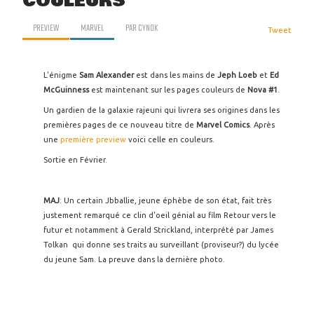
COULEURS
PREVIEW
MARVEL
PAR
CYNOK
Tweet
L'énigme
Sam Alexander
est dans les mains de
Jeph Loeb
et
Ed
McGuinness
est maintenant sur les pages couleurs de
Nova #1
.
Un gardien de la galaxie rajeuni qui livrera ses origines dans les
premières pages de ce nouveau titre de
Marvel Comics
. Après
une
première preview
voici celle en couleurs.
Sortie en Février.
MAJ
: Un certain Jbballie, jeune éphèbe de son état, fait très
justement remarqué ce clin d'oeil génial au film Retour vers le
futur et notamment à Gerald Strickland, interprété par James
Tolkan qui donne ses traits au surveillant (proviseur?) du lycée
du jeune Sam. La preuve dans la dernière photo.