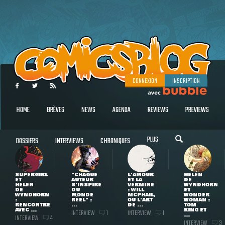
CONNEXION
INSCRIPTION
HOME
BRÈVES
NEWS
AGENDA
REVIEWS
PREVIEWS
PLUS
DOSSIERS
INTERVIEWS
CHRONIQUES
SUPERGIRL
"CHAQUE
L'AMOUR
HELEN
ET
AUTEUR
ET LA
DE
HELEN
S'INSPIRE
VERMINE
WYNDHORN
DE
DU
: WILL
ET
WYNDHORN
MONDE
MCPHAIL,
WONDER
:
RÉEL" :
OU L'ART
WOMAN :
RENCONTRE
...
DE ...
TOM
AVEC ...
KING ET
INTERVIEW
INTERVIEW
1
1
...
INTERVIEW
4
INTERVIEW
3