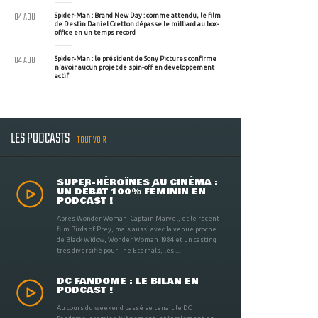
04 AOU
Spider-Man : Brand New Day : comme attendu, le film
de Destin Daniel Cretton dépasse le milliard au box-
office en un temps record
04 AOU
Spider-Man : le président de Sony Pictures confirme
n'avoir aucun projet de spin-off en développement
actif
LES PODCASTS
TOUT VOIR
SUPER-HÉROÏNES AU CINÉMA :
UN DÉBAT 100% FÉMININ EN
PODCAST !
Après Wonder Woman, Captain Marvel, et le récent
film Birds of Prey, mais aussi avec la venue proche
de Black Widow, Wonder Woman 1984 et un casting
très diversifié pour The Eternals, les ...
DC FANDOME : LE BILAN EN
PODCAST !
Au cours du weekend passé se tenait le DC