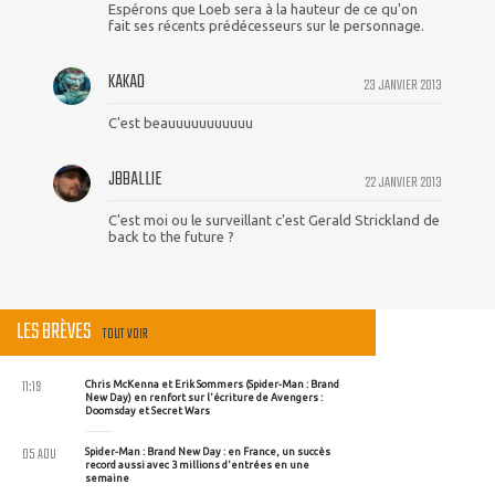
Espérons que Loeb sera à la hauteur de ce qu'on
fait ses récents prédécesseurs sur le personnage.
KAKAO
23 JANVIER 2013
C'est beauuuuuuuuuuu
JBBALLIE
22 JANVIER 2013
C'est moi ou le surveillant c'est Gerald Strickland de
back to the future ?
LES BRÈVES
TOUT VOIR
11:19
Chris McKenna et Erik Sommers (Spider-Man : Brand
New Day) en renfort sur l'écriture de Avengers :
Doomsday et Secret Wars
05 AOU
Spider-Man : Brand New Day : en France, un succès
record aussi avec 3 millions d'entrées en une
semaine