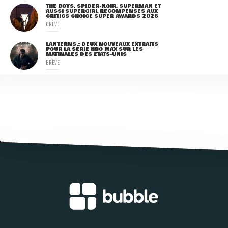
THE BOYS, SPIDER-NOIR, SUPERMAN ET
AUSSI SUPERGIRL RÉCOMPENSÉS AUX
CRITICS CHOICE SUPER AWARDS 2026
BRÈVE
LANTERNS : DEUX NOUVEAUX EXTRAITS
POUR LA SÉRIE HBO MAX SUR LES
MATINALES DES ETATS-UNIS
BRÈVE