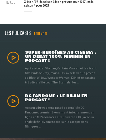
07 AOU
X-Men '97 : la saison 3 bien prévue pour 2027, et la
saison 4 pour 2028
LES PODCASTS
TOUT VOIR
SUPER-HÉROÏNES AU CINÉMA :
UN DÉBAT 100% FÉMININ EN
PODCAST !
Après Wonder Woman, Captain Marvel, et le récent
film Birds of Prey, mais aussi avec la venue proche
de Black Widow, Wonder Woman 1984 et un casting
très diversifié pour The Eternals, les ...
DC FANDOME : LE BILAN EN
PODCAST !
Au cours du weekend passé se tenait le DC
Fandome, premier évènement intégralement en
ligne et 100% consacré aux univers de DC, avec un
angle définitivement axé sur les adaptations
filmiques ...