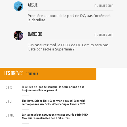
ARGUE
18 JANVIER 2013
Première annonce de la part de DC, pas forcément
la dernière.
DARKSEID
18 JANVIER 2013
Euh rassurez moi, le FCBD de DC Comics sera pas
juste consacré à Superman ?
LES BRÈVES
TOUT VOIR
09:20
Blue Beetle : pas de panique, la série animée est
toujours en développement.
09:01
The Boys, Spider-Noir, Superman et aussi Supergirl
récompensés aux Critics Choice Super Awards 2026
08 AOU
Lanterns : deux nouveaux extraits pour la série HBO
Max sur les matinales des Etats-Unis