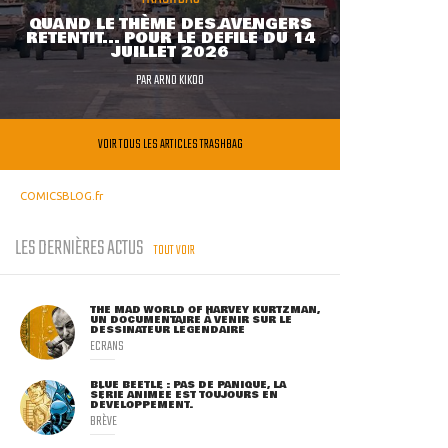
QUAND LE THÈME DES AVENGERS
RETENTIT... POUR LE DÉFILÉ DU 14
JUILLET 2026
PAR
ARNO KIKOO
VOIR TOUS LES ARTICLES TRASHBAG
COMICSBLOG.fr
LES DERNIÈRES ACTUS
TOUT VOIR
THE MAD WORLD OF HARVEY KURTZMAN,
UN DOCUMENTAIRE À VENIR SUR LE
DESSINATEUR LÉGENDAIRE
ECRANS
BLUE BEETLE : PAS DE PANIQUE, LA
SÉRIE ANIMÉE EST TOUJOURS EN
DÉVELOPPEMENT.
BRÈVE