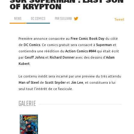
SUR SUPERMAN : LAST SON
OF KRYPTON
NEWS
DC COMICS
PAR
SULLIVAN
Tweet
Première annonce consacrée au
Free Comic Book Day
du côté
de
DC Comics
. Ce comics gratuit sera consacré à
Superman
et
contiendra une réédition du
Action Comics #844
qui était écrit
par
Geoff Johns
et
Richard Donner
avec des dessins d'
Adam
Kubert
.
Le contenu inédit sera incarné par une preview du très attendu
Man of Steel
de
Scott Snyder
et
Jim Lee
, et constituera à lui
seul tout l'intérêt de ce fascicule.
GALERIE