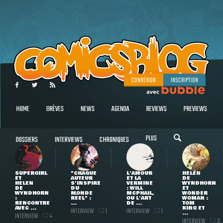
CONNEXION
INSCRIPTION
HOME
BRÈVES
NEWS
AGENDA
REVIEWS
PREVIEWS
PLUS
DOSSIERS
INTERVIEWS
CHRONIQUES
SUPERGIRL
"CHAQUE
L'AMOUR
HELEN
ET
AUTEUR
ET LA
DE
HELEN
S'INSPIRE
VERMINE
WYNDHORN
DE
DU
: WILL
ET
WYNDHORN
MONDE
MCPHAIL,
WONDER
:
RÉEL" :
OU L'ART
WOMAN :
RENCONTRE
...
DE ...
TOM
AVEC ...
KING ET
INTERVIEW
INTERVIEW
1
1
...
INTERVIEW
4
INTERVIEW
3