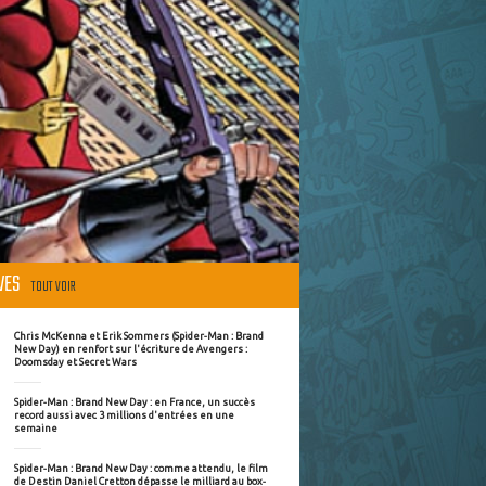
ÈVES
TOUT VOIR
Chris McKenna et Erik Sommers (Spider-Man : Brand
New Day) en renfort sur l'écriture de Avengers :
Doomsday et Secret Wars
Spider-Man : Brand New Day : en France, un succès
record aussi avec 3 millions d'entrées en une
semaine
Spider-Man : Brand New Day : comme attendu, le film
de Destin Daniel Cretton dépasse le milliard au box-