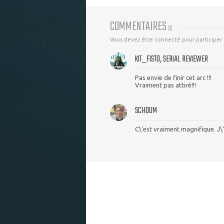
COMMENTAIRES
(
2
)
Vous devez être connecté pour participer
KIT_FISTO, SERIAL REVIEWER
Pas envie de finir cet arc !!!
Vraiment pas attiré!!!
SCHOUM
C\'est vraiment magnifique. J\