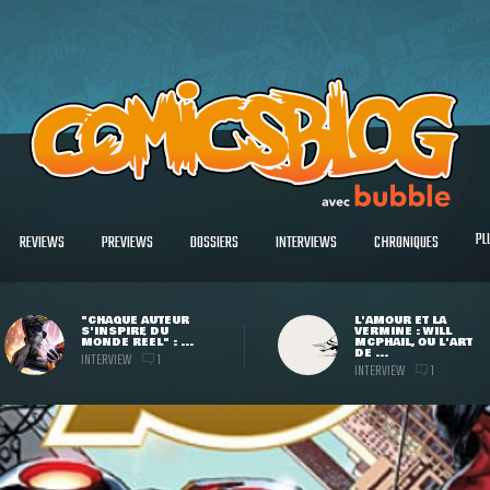
PL
REVIEWS
PREVIEWS
DOSSIERS
INTERVIEWS
CHRONIQUES
"CHAQUE AUTEUR
L'AMOUR ET LA
S'INSPIRE DU
VERMINE : WILL
MONDE RÉEL" : ...
MCPHAIL, OU L'ART
DE ...
INTERVIEW
1
INTERVIEW
1