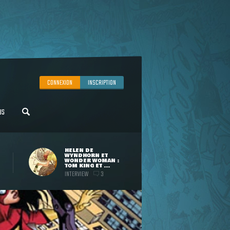
CONNEXION
INSCRIPTION
US
HELEN DE
WYNDHORN ET
WONDER WOMAN :
TOM KING ET ...
INTERVIEW
3