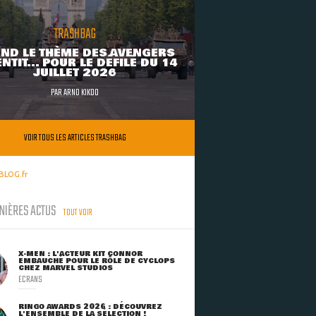
TRASHBAG
ND LE THÈME DES AVENGERS
NTIT... POUR LE DÉFILÉ DU 14
JUILLET 2026
PAR
ARNO KIKOO
VOIR TOUS LES ARTICLES TRASHBAG
BLOG.fr
NIÈRES ACTUS
TOUT VOIR
X-MEN : L'ACTEUR KIT CONNOR
EMBAUCHÉ POUR LE RÔLE DE CYCLOPS
CHEZ MARVEL STUDIOS
ECRANS
RINGO AWARDS 2026 : DÉCOUVREZ
L'ENSEMBLE DE LA SÉLECTION !