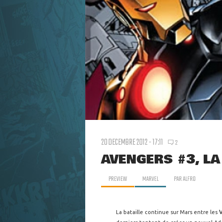
20 DECEMBRE 2012 - 17:11
2
AVENGERS #3, LA
PREVIEW
MARVEL
PAR
ALFRO
La bataille continue sur Mars entre les