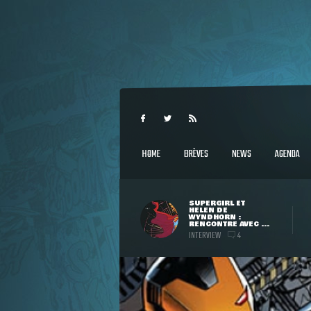
HOME
BRÈVES
NEWS
AGENDA
SUPERGIRL ET
HELEN DE
WYNDHORN :
RENCONTRE AVEC ...
INTERVIEW
4