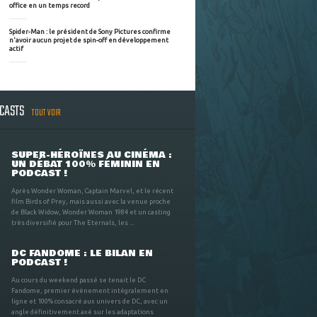
office en un temps record
Spider-Man : le président de Sony Pictures confirme
n'avoir aucun projet de spin-off en développement
actif
DCASTS
TOUT VOIR
SUPER-HÉROÏNES AU CINÉMA :
UN DÉBAT 100% FÉMININ EN
PODCAST !
Après Wonder Woman, Captain Marvel, et le récent
film Birds of Prey, mais aussi avec la venue proche
de Black Widow, Wonder Woman 1984 et un casting
très diversifié pour The Eternals, les ...
DC FANDOME : LE BILAN EN
PODCAST !
Au cours du weekend passé se tenait le DC
Fandome, premier évènement intégralement en
ligne et 100% consacré aux univers de DC, avec un
angle définitivement axé sur les adaptations