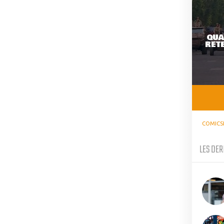
QUA
RETE
COMICS
LES DER