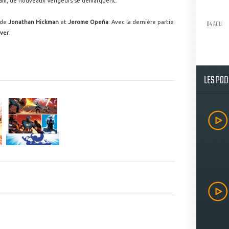
dam, de nouveaux Vengeurs se démarquent.
04 AOU
 de
Jonathan Hickman
et
Jerome Opeña
. Avec la dernière partie
ver
.
LES PO