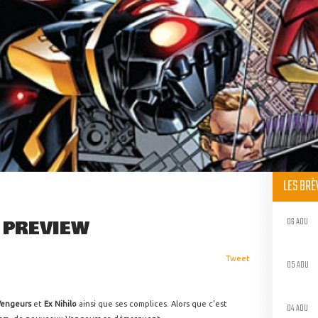
LES BR
06 AOU
 PREVIEW
Tweet
05 AOU
Vengeurs
et
Ex Nihilo
ainsi que ses complices. Alors que c'est
04 AOU