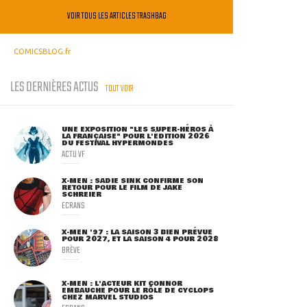
VOIR TOUS LES ARTICLES TRASHBAG
COMICSBLOG.fr
LES DERNIÈRES ACTUS
TOUT VOIR
UNE EXPOSITION "LES SUPER-HÉROS À
LA FRANÇAISE" POUR L'ÉDITION 2026
DU FESTIVAL HYPERMONDES
ACTU VF
X-MEN : SADIE SINK CONFIRME SON
RETOUR POUR LE FILM DE JAKE
SCHREIER
ECRANS
X-MEN '97 : LA SAISON 3 BIEN PRÉVUE
POUR 2027, ET LA SAISON 4 POUR 2028
BRÈVE
X-MEN : L'ACTEUR KIT CONNOR
EMBAUCHÉ POUR LE RÔLE DE CYCLOPS
CHEZ MARVEL STUDIOS