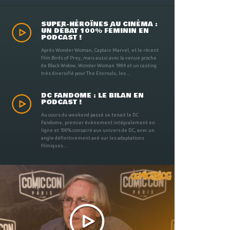
SUPER-HÉROÏNES AU CINÉMA :
UN DÉBAT 100% FÉMININ EN
PODCAST !
Après Wonder Woman, Captain Marvel, et le récent
film Birds of Prey, mais aussi avec la venue proche
de Black Widow, Wonder Woman 1984 et un casting
très diversifié pour The Eternals, les ...
DC FANDOME : LE BILAN EN
PODCAST !
Au cours du weekend passé se tenait le DC
Fandome, premier évènement intégralement en
ligne et 100% consacré aux univers de DC, avec un
angle définitivement axé sur les adaptations
filmiques ...