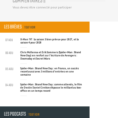
COMMENTAIRES
(
0
)
Vous devez être connecté pour participer
LES BRÈVES
TOUT VOIR
07 AOU
X-Men '97 : la saison 3 bien prévue pour 2027, et la
saison 4 pour 2028
06 AOU
Chris McKenna et Erik Sommers (Spider-Man : Brand
New Day) en renfort sur l'écriture de Avengers :
Doomsday et Secret Wars
05 AOU
Spider-Man : Brand New Day : en France, un succès
record aussi avec 3 millions d'entrées en une
semaine
04 AOU
Spider-Man : Brand New Day : comme attendu, le film
de Destin Daniel Cretton dépasse le milliard au box-
office en un temps record
LES PODCASTS
TOUT VOIR