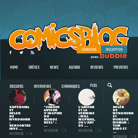
CONNEXION
INSCRIPTION
HOME
BRÈVES
NEWS
AGENDA
REVIEWS
PREVIEWS
PLUS
DOSSIERS
INTERVIEWS
CHRONIQUES
SUPERGIRL
"CHAQUE
L'AMOUR
HELEN
ET
AUTEUR
ET LA
DE
HELEN
S'INSPIRE
VERMINE
WYNDHORN
DE
DU
: WILL
ET
WYNDHORN
MONDE
MCPHAIL,
WONDER
:
RÉEL" :
OU L'ART
WOMAN :
RENCONTRE
...
DE ...
TOM
AVEC ...
KING ET
INTERVIEW
INTERVIEW
1
1
...
INTERVIEW
4
INTERVIEW
3