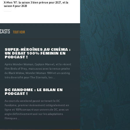
X-Men '97 : la saison 3 bien prévue pour 2027, et la
saison 4 pour 2028
DCASTS
TOUT VOIR
SUPER-HÉROÏNES AU CINÉMA :
UN DÉBAT 100% FÉMININ EN
PODCAST !
Après Wonder Woman, Captain Marvel, et le récent
film Birds of Prey, mais aussi avec la venue proche
de Black Widow, Wonder Woman 1984 et un casting
très diversifié pour The Eternals, les ...
DC FANDOME : LE BILAN EN
PODCAST !
Au cours du weekend passé se tenait le DC
Fandome, premier évènement intégralement en
ligne et 100% consacré aux univers de DC, avec un
angle définitivement axé sur les adaptations
filmiques ...