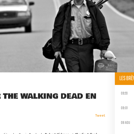
LES BR
09:20
 THE WALKING DEAD EN
09:01
Tweet
08 AOU