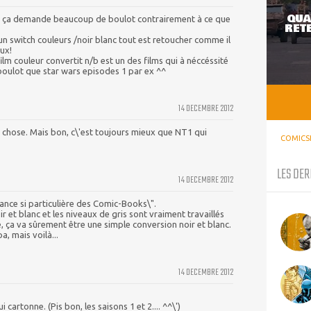
QUA
 ça demande beaucoup de boulot contrairement à ce que
RETE
 un switch couleurs /noir blanc tout est retoucher comme il
aux!
 film couleur convertit n/b est un des films qui à néccéssité
boulot que star wars episodes 1 par ex ^^
14 DECEMBRE 2012
 chose. Mais bon, c\'est toujours mieux que NT1 qui
COMICS
LES DER
14 DECEMBRE 2012
iance si particulière des Comic-Books\".
ir et blanc et les niveaux de gris sont vraiment travaillés
lé, ça va sûrement être une simple conversion noir et blanc.
a, mais voilà...
14 DECEMBRE 2012
i cartonne. (Pis bon, les saisons 1 et 2.... ^^\')