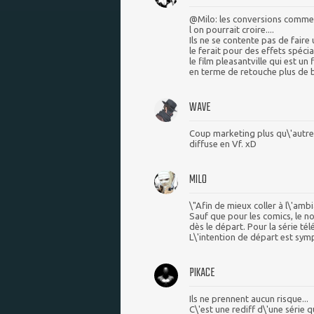
@Milo: les conversions comme
l on pourrait croire....
Ils ne se contente pas de faire
le ferait pour des effets spéci
le film pleasantville qui est un
en terme de retouche plus de 
WAVE
Coup marketing plus qu\'autre
diffuse en Vf. xD
MILO
\"Afin de mieux coller à l\'amb
Sauf que pour les comics, le no
dès le départ. Pour la série té
L\'intention de départ est symp
PIKACE
Ils ne prennent aucun risque...
C\'est une rediff d\'une série qu