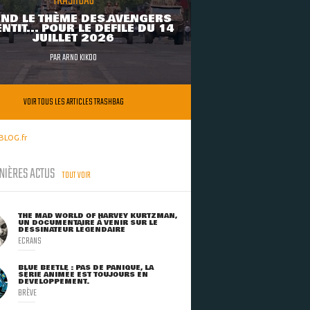
TRASHBAG
ND LE THÈME DES AVENGERS
NTIT... POUR LE DÉFILÉ DU 14
JUILLET 2026
PAR
ARNO KIKOO
VOIR TOUS LES ARTICLES TRASHBAG
BLOG.fr
NIÈRES ACTUS
TOUT VOIR
THE MAD WORLD OF HARVEY KURTZMAN,
UN DOCUMENTAIRE À VENIR SUR LE
DESSINATEUR LÉGENDAIRE
ECRANS
BLUE BEETLE : PAS DE PANIQUE, LA
SÉRIE ANIMÉE EST TOUJOURS EN
DÉVELOPPEMENT.
BRÈVE