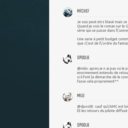
MFCHEF
Je suis peut etrz blasé mais ce 
Quand je vois le roman sur le G
série qui se passe dans l\'un
Une serie à petit budget comme
que c\'est de l\'ordre du fant
DPOOL8
@milo: apres je n ai pas vu le 
enormement entendu de retour d
si il font la démarche de le con
fasse cela proprement^^
MILO
@dpool8 : sauf qu\'AMC est loin
Et les retours du pilote diffus
DPOOL8