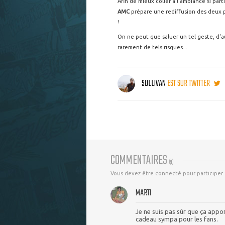
Afin de mieux coller à l'ambiance si par
AMC
prépare une rediffusion des deux p
!
On ne peut que saluer un tel geste, d'a
rarement de tels risques...
SULLIVAN
EST SUR TWITTER
COMMENTAIRES
(
9
)
Vous devez être connecté pour participer
MARTI
Je ne suis pas sûr que ça appo
cadeau sympa pour les fans.