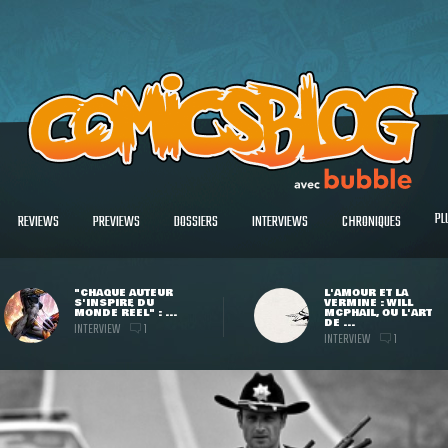
PL
REVIEWS
PREVIEWS
DOSSIERS
INTERVIEWS
CHRONIQUES
"CHAQUE AUTEUR
L'AMOUR ET LA
S'INSPIRE DU
VERMINE : WILL
MONDE RÉEL" : ...
MCPHAIL, OU L'ART
DE ...
INTERVIEW
1
INTERVIEW
1