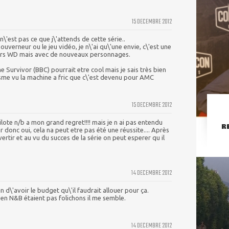
15 DECEMBRE 2012
n\'est pas ce que j\'attends de cette série..
ouverneur ou le jeu vidéo, je n\'ai qu\'une envie, c\'est une
ivers WD mais avec de nouveaux personnages.
 Survivor (BBC) pourrait etre cool mais je sais très bien
asme vu la machine a fric que c\'est devenu pour AMC
15 DECEMBRE 2012
pilote n/b a mon grand regret!!!! mais je n ai pas entendu
R
onc oui, cela na peut etre pas été une réussite.... Après
vertir et au vu du succes de la série on peut esperer qu il
14 DECEMBRE 2012
 d\'avoir le budget qu\'il faudrait allouer pour ça.
é en N&B étaient pas folichons il me semble.
14 DECEMBRE 2012