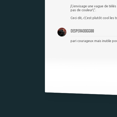
j\'envisage une vague de télé
pas de couleur\".
Ceci dit, c\'est plutôt cool les
DESPERADOGG88
pari courageux mais inutile pou