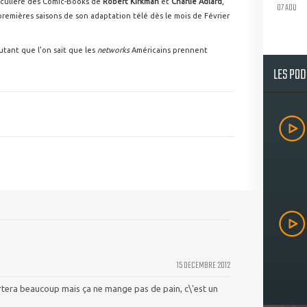
ticulière des Comic-Books de
Robert Kirkman
et
Charlie Adlard
,
07 AOU
remières saisons de son adaptation télé dès le mois de Février
utant que l'on sait que les
networks
Américains prennent
LES PO
15 DECEMBRE 2012
rtera beaucoup mais ça ne mange pas de pain, c\'est un