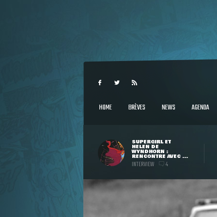
HOME
BRÈVES
NEWS
AGENDA
SUPERGIRL ET
HELEN DE
WYNDHORN :
RENCONTRE AVEC ...
INTERVIEW
4