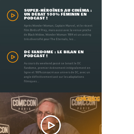
SUPER-HÉROÏNES AU CINÉMA :
UN DÉBAT 100% FÉMININ EN
PODCAST !
Après Wonder Woman, Captain Marvel, et le récent
film Birds of Prey, mais aussi avec la venue proche
de Black Widow, Wonder Woman 1984 et un casting
très diversifié pour The Eternals, les ...
DC FANDOME : LE BILAN EN
PODCAST !
Au cours du weekend passé se tenait le DC
Fandome, premier évènement intégralement en
ligne et 100% consacré aux univers de DC, avec un
angle définitivement axé sur les adaptations
filmiques ...