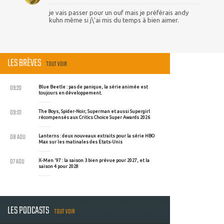
je vais passer pour un ouf mais je préférais andy
kuhn même si j\'ai mis du temps à bien aimer.
LES BRÈVES
TOUT VOIR
09:20
Blue Beetle : pas de panique, la série animée est
toujours en développement.
09:01
The Boys, Spider-Noir, Superman et aussi Supergirl
récompensés aux Critics Choice Super Awards 2026
08 AOU
Lanterns : deux nouveaux extraits pour la série HBO
Max sur les matinales des Etats-Unis
07 AOU
X-Men '97 : la saison 3 bien prévue pour 2027, et la
saison 4 pour 2028
LES PODCASTS
TOUT VOIR