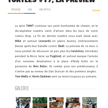
TURTLES #17, LA PREVIEW
PREVIEW
IDW
PAR
APTEIS
Tweet
La série
TMNT
continue son petit bonhomme de chemin, et le
dix-septième numéro vient d'arriver dans les bacs de votre
comics shop. La fin du dernier numéro nous avait laissé avec
Mike
et surtout
Leonardo
en pleins doutes, intérieurement
blessé après leur bataille contre
Slash
. La preview de ce mois ci
nous permet de découvrir un peu plus les N
eutrinos
, introduits
pendant la Micro Serie sur
Fugitoid
, et surtout marque l'arrivée
d'un nouveau dessinateur à la place d'Andy Kuhn en la
personne de
Ben Bate
s. Et comme pour son prédécesseur, il
n'arrive pas au niveau de Dan Duncan et des premiers singles...
Tom Waltz
et
Kevin Eastman
sont au moins toujours au scénario.
GALERIE