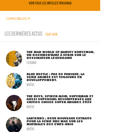
VOIR TOUS LES ARTICLES TRASHBAG
COMICSBLOG.fr
LES DERNIÈRES ACTUS
TOUT VOIR
THE MAD WORLD OF HARVEY KURTZMAN,
UN DOCUMENTAIRE À VENIR SUR LE
DESSINATEUR LÉGENDAIRE
ECRANS
BLUE BEETLE : PAS DE PANIQUE, LA
SÉRIE ANIMÉE EST TOUJOURS EN
DÉVELOPPEMENT.
BRÈVE
THE BOYS, SPIDER-NOIR, SUPERMAN ET
AUSSI SUPERGIRL RÉCOMPENSÉS AUX
CRITICS CHOICE SUPER AWARDS 2026
BRÈVE
LANTERNS : DEUX NOUVEAUX EXTRAITS
POUR LA SÉRIE HBO MAX SUR LES
MATINALES DES ETATS-UNIS
BRÈVE