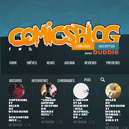
CONNEXION
INSCRIPTION
HOME
BRÈVES
NEWS
AGENDA
REVIEWS
PREVIEWS
PLUS
DOSSIERS
INTERVIEWS
CHRONIQUES
SUPERGIRL
"CHAQUE
L'AMOUR
HELEN
ET
AUTEUR
ET LA
DE
HELEN
S'INSPIRE
VERMINE
WYNDHORN
DE
DU
: WILL
ET
WYNDHORN
MONDE
MCPHAIL,
WONDER
:
RÉEL" :
OU L'ART
WOMAN :
RENCONTRE
...
DE ...
TOM
AVEC ...
KING ET
INTERVIEW
INTERVIEW
1
1
...
INTERVIEW
4
INTERVIEW
3