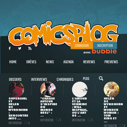
CONNEXION
INSCRIPTION
HOME
BRÈVES
NEWS
AGENDA
REVIEWS
PREVIEWS
PLUS
DOSSIERS
INTERVIEWS
CHRONIQUES
SUPERGIRL
"CHAQUE
L'AMOUR
HELEN
ET
AUTEUR
ET LA
DE
HELEN
S'INSPIRE
VERMINE
WYNDHORN
DE
DU
: WILL
ET
WYNDHORN
MONDE
MCPHAIL,
WONDER
:
RÉEL" :
OU L'ART
WOMAN :
RENCONTRE
...
DE ...
TOM
AVEC ...
KING ET
INTERVIEW
INTERVIEW
1
1
...
INTERVIEW
4
INTERVIEW
3