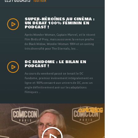
LES PODCASTS
TOUT VOIR
SUPER-HÉROÏNES AU CINÉMA :
UN DÉBAT 100% FÉMININ EN
PODCAST !
Après Wonder Woman, Captain Marvel, et le récent
film Birds of Prey, mais aussi avec la venue proche
de Black Widow, Wonder Woman 1984 et un casting
très diversifié pour The Eternals, les ...
DC FANDOME : LE BILAN EN
PODCAST !
Au cours du weekend passé se tenait le DC
Fandome, premier évènement intégralement en
ligne et 100% consacré aux univers de DC, avec un
angle définitivement axé sur les adaptations
filmiques ...