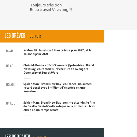
Toujours très bon !!!
Beau travail Viravong !!!
LES BRÈVES
TOUT VOIR
14:40
X-Men '97 : la saison 3 bien prévue pour 2027, et la
saison 4 pour 2028
06 AOU
Chris McKenna et Erik Sommers (Spider-Man : Brand
New Day) en renfort sur l'écriture de Avengers :
Doomsday et Secret Wars
05 AOU
Spider-Man : Brand New Day : en France, un succès
record aussi avec 3 millions d'entrées en une
semaine
04 AOU
Spider-Man : Brand New Day : comme attendu, le film
de Destin Daniel Cretton dépasse le milliard au box-
office en un temps record