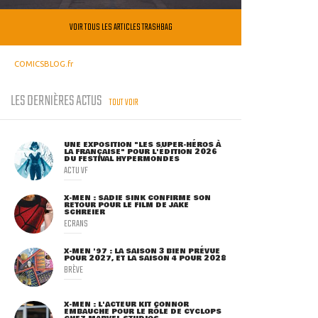
VOIR TOUS LES ARTICLES TRASHBAG
COMICSBLOG.fr
LES DERNIÈRES ACTUS
TOUT VOIR
UNE EXPOSITION "LES SUPER-HÉROS À
LA FRANÇAISE" POUR L'ÉDITION 2026
DU FESTIVAL HYPERMONDES
ACTU VF
X-MEN : SADIE SINK CONFIRME SON
RETOUR POUR LE FILM DE JAKE
SCHREIER
ECRANS
X-MEN '97 : LA SAISON 3 BIEN PRÉVUE
POUR 2027, ET LA SAISON 4 POUR 2028
BRÈVE
X-MEN : L'ACTEUR KIT CONNOR
EMBAUCHÉ POUR LE RÔLE DE CYCLOPS