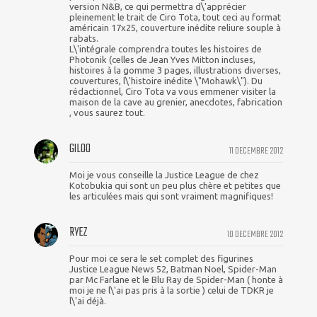
version N&B, ce qui permettra d\'apprécier
pleinement le trait de Ciro Tota, tout ceci au format
américain 17x25, couverture inédite reliure souple à
rabats.
L\'intégrale comprendra toutes les histoires de
Photonik (celles de Jean Yves Mitton incluses,
histoires à la gomme 3 pages, illustrations diverses,
couvertures, l\'histoire inédite \"Mohawk\"). Du
rédactionnel, Ciro Tota va vous emmener visiter la
maison de la cave au grenier, anecdotes, fabrication
, vous saurez tout.
GILOO
11 DECEMBRE 2012
Moi je vous conseille la Justice League de chez
Kotobukia qui sont un peu plus chère et petites que
les articulées mais qui sont vraiment magnifiques!
RYEZ
10 DECEMBRE 2012
Pour moi ce sera le set complet des figurines
Justice League News 52, Batman Noel, Spider-Man
par Mc Farlane et le Blu Ray de Spider-Man ( honte à
moi je ne l\'ai pas pris à la sortie ) celui de TDKR je
l\'ai déjà.