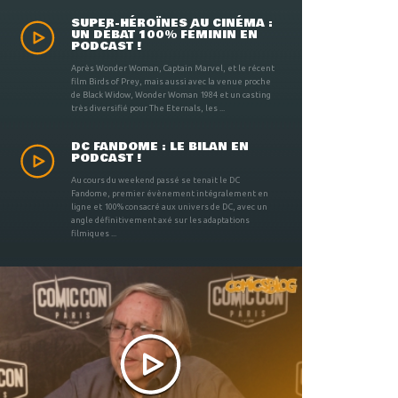
SUPER-HÉROÏNES AU CINÉMA :
UN DÉBAT 100% FÉMININ EN
PODCAST !
Après Wonder Woman, Captain Marvel, et le récent
film Birds of Prey, mais aussi avec la venue proche
de Black Widow, Wonder Woman 1984 et un casting
très diversifié pour The Eternals, les ...
DC FANDOME : LE BILAN EN
PODCAST !
Au cours du weekend passé se tenait le DC
Fandome, premier évènement intégralement en
ligne et 100% consacré aux univers de DC, avec un
angle définitivement axé sur les adaptations
filmiques ...