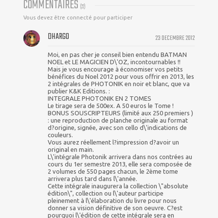
COMMENTAIRES
(
22
)
Vous devez être connecté pour participer
DHARGO
23 DECEMBRE 2012
Moi, en pas cher je conseil bien entendu BATMAN
NOEL et LE MAGICIEN D\'OZ, incontournables !!
Mais je vous encourage à économiser vos petits
bénéfices du Noel 2012 pour vous offrir en 2013, les
2 intégrales de PHOTONIK en noir et blanc, que va
publier K&K Editions. :
INTEGRALE PHOTONIK EN 2 TOMES
Le tirage sera de 500ex. A 50 euros le Tome !
BONUS SOUSCRIPTEURS (limité aux 250 premiers )
: une reproduction de planche originale au format
d?origine, signée, avec son cello d\'indications de
couleurs.
Vous aurez réellement l?impression d?avoir un
original en main.
L\'intégrale Photonik arrivera dans nos contrées au
cours du 1er semestre 2013, elle sera composée de
2 volumes de 550 pages chacun, le 2ème tome
arrivera plus tard dans l\'année.
Cette intégrale inaugurera la collection \"absolute
édition\", collection ou l\'auteur participe
pleinement à l\'élaboration du livre pour nous
donner sa vision définitive de son oeuvre. C?est
pourquoi l\'édition de cette intégrale sera en