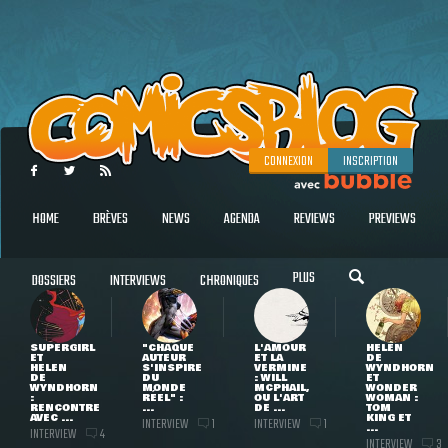
CONNEXION
INSCRIPTION
HOME
BRÈVES
NEWS
AGENDA
REVIEWS
PREVIEWS
PLUS
DOSSIERS
INTERVIEWS
CHRONIQUES
SUPERGIRL
"CHAQUE
L'AMOUR
HELEN
ET
AUTEUR
ET LA
DE
HELEN
S'INSPIRE
VERMINE
WYNDHORN
DE
DU
: WILL
ET
WYNDHORN
MONDE
MCPHAIL,
WONDER
:
RÉEL" :
OU L'ART
WOMAN :
RENCONTRE
...
DE ...
TOM
AVEC ...
KING ET
INTERVIEW
INTERVIEW
1
1
...
INTERVIEW
4
INTERVIEW
3