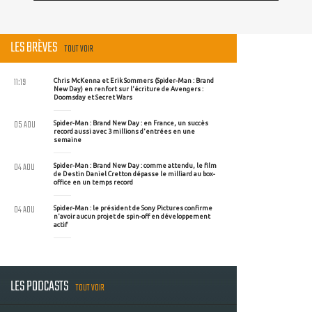
LES BRÈVES
TOUT VOIR
11:19
Chris McKenna et Erik Sommers (Spider-Man : Brand
New Day) en renfort sur l'écriture de Avengers :
Doomsday et Secret Wars
05 AOU
Spider-Man : Brand New Day : en France, un succès
record aussi avec 3 millions d'entrées en une
semaine
04 AOU
Spider-Man : Brand New Day : comme attendu, le film
de Destin Daniel Cretton dépasse le milliard au box-
office en un temps record
04 AOU
Spider-Man : le président de Sony Pictures confirme
n'avoir aucun projet de spin-off en développement
actif
LES PODCASTS
TOUT VOIR