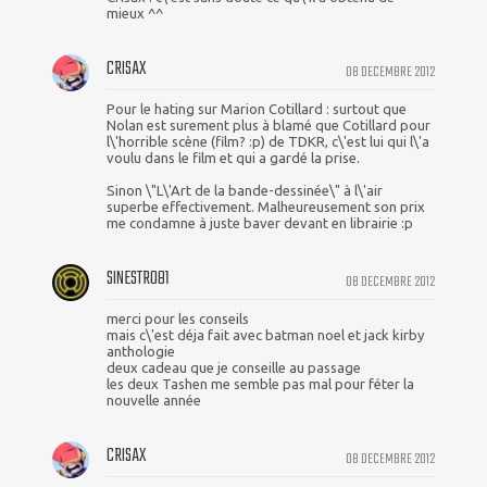
mieux ^^
CRISAX
08 DECEMBRE 2012
Pour le hating sur Marion Cotillard : surtout que
Nolan est surement plus à blamé que Cotillard pour
l\'horrible scène (film? :p) de TDKR, c\'est lui qui l\'a
voulu dans le film et qui a gardé la prise.
Sinon \"L\'Art de la bande-dessinée\" à l\'air
superbe effectivement. Malheureusement son prix
me condamne à juste baver devant en librairie :p
SINESTRO81
08 DECEMBRE 2012
merci pour les conseils
mais c\'est déja fait avec batman noel et jack kirby
anthologie
deux cadeau que je conseille au passage
les deux Tashen me semble pas mal pour féter la
nouvelle année
CRISAX
08 DECEMBRE 2012