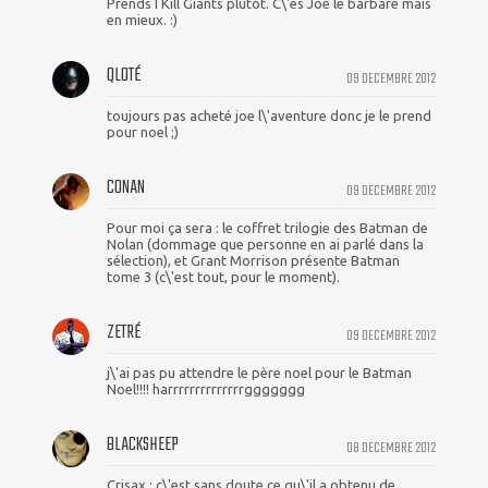
Prends I Kill Giants plutôt. C\'es Joe le barbare mais
en mieux. :)
QLOTÉ
09 DECEMBRE 2012
toujours pas acheté joe l\'aventure donc je le prend
pour noel ;)
CONAN
09 DECEMBRE 2012
Pour moi ça sera : le coffret trilogie des Batman de
Nolan (dommage que personne en ai parlé dans la
sélection), et Grant Morrison présente Batman
tome 3 (c\'est tout, pour le moment).
ZETRÉ
09 DECEMBRE 2012
j\'ai pas pu attendre le père noel pour le Batman
Noel!!!! harrrrrrrrrrrrrrggggggg
BLACKSHEEP
08 DECEMBRE 2012
Crisax : c\'est sans doute ce qu\'il a obtenu de