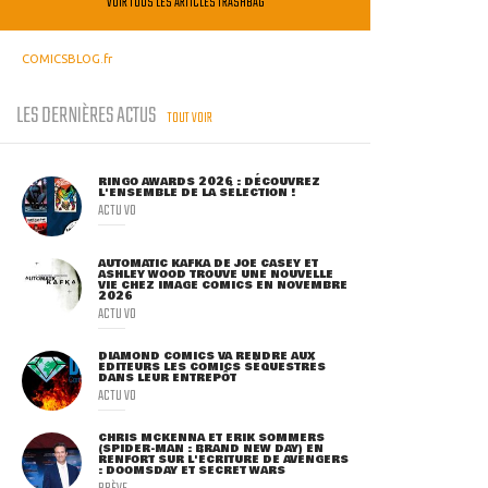
VOIR TOUS LES ARTICLES TRASHBAG
COMICSBLOG.fr
LES DERNIÈRES ACTUS
TOUT VOIR
RINGO AWARDS 2026 : DÉCOUVREZ
L'ENSEMBLE DE LA SÉLECTION !
ACTU VO
AUTOMATIC KAFKA DE JOE CASEY ET
ASHLEY WOOD TROUVE UNE NOUVELLE
VIE CHEZ IMAGE COMICS EN NOVEMBRE
2026
ACTU VO
DIAMOND COMICS VA RENDRE AUX
ÉDITEURS LES COMICS SÉQUESTRÉS
DANS LEUR ENTREPÔT
ACTU VO
CHRIS MCKENNA ET ERIK SOMMERS
(SPIDER-MAN : BRAND NEW DAY) EN
RENFORT SUR L'ÉCRITURE DE AVENGERS
: DOOMSDAY ET SECRET WARS
BRÈVE