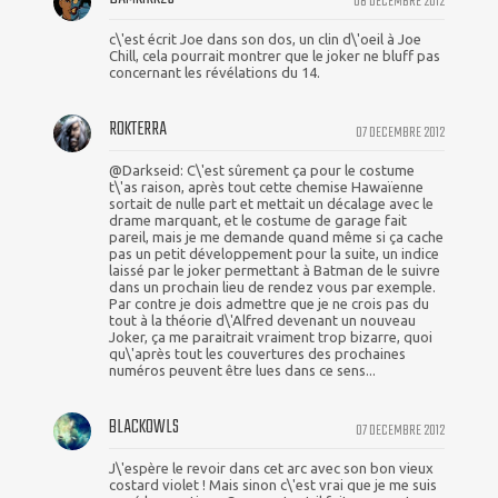
08 DECEMBRE 2012
c\'est écrit Joe dans son dos, un clin d\'oeil à Joe
Chill, cela pourrait montrer que le joker ne bluff pas
concernant les révélations du 14.
ROKTERRA
07 DECEMBRE 2012
@Darkseid: C\'est sûrement ça pour le costume
t\'as raison, après tout cette chemise Hawaïenne
sortait de nulle part et mettait un décalage avec le
drame marquant, et le costume de garage fait
pareil, mais je me demande quand même si ça cache
pas un petit développement pour la suite, un indice
laissé par le joker permettant à Batman de le suivre
dans un prochain lieu de rendez vous par exemple.
Par contre je dois admettre que je ne crois pas du
tout à la théorie d\'Alfred devenant un nouveau
Joker, ça me paraitrait vraiment trop bizarre, quoi
qu\'après tout les couvertures des prochaines
numéros peuvent être lues dans ce sens...
BLACKOWLS
07 DECEMBRE 2012
J\'espère le revoir dans cet arc avec son bon vieux
costard violet ! Mais sinon c\'est vrai que je me suis