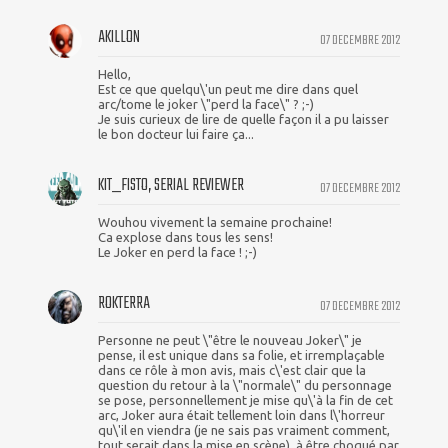
AKILLON
07 DECEMBRE 2012
Hello,
Est ce que quelqu\'un peut me dire dans quel
arc/tome le joker \"perd la face\" ? ;-)
Je suis curieux de lire de quelle façon il a pu laisser
le bon docteur lui faire ça...
KIT_FISTO, SERIAL REVIEWER
07 DECEMBRE 2012
Wouhou vivement la semaine prochaine!
Ca explose dans tous les sens!
Le Joker en perd la face ! ;-)
ROKTERRA
07 DECEMBRE 2012
Personne ne peut \"être le nouveau Joker\" je
pense, il est unique dans sa folie, et irremplaçable
dans ce rôle à mon avis, mais c\'est clair que la
question du retour à la \"normale\" du personnage
se pose, personnellement je mise qu\'à la fin de cet
arc, Joker aura était tellement loin dans l\'horreur
qu\'il en viendra (je ne sais pas vraiment comment,
tout serait dans la mise en scène), à être choqué par