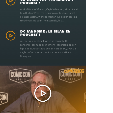
PODCAST !
Après Wonder Woman, Captain Marvel, et le récent
film Birds of Prey, mais aussi avec la venue proche
de Black Widow, Wonder Woman 1984 et un casting
très diversifié pour The Eternals, les ...
DC FANDOME : LE BILAN EN
PODCAST !
Au cours du weekend passé se tenait le DC
Fandome, premier évènement intégralement en
ligne et 100% consacré aux univers de DC, avec un
angle définitivement axé sur les adaptations
filmiques ...