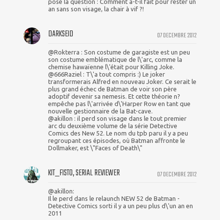
posé la question : Comment a-t-il fait pour rester un
an sans son visage, la chair à vif ?!
DARKSEID
07 DECEMBRE 2012
@Rokterra : Son costume de garagiste est un peu
son costume emblématique de l\'arc, comme la
chemise hawaïenne l\'était pour Killing Joke.
@666Raziel : T\'a tout compris :) Le joker
transformerais Alfred en nouveau Joker. Ce serait le
plus grand échec de Batman de voir son père
adoptif devenir sa nemesis. Et cette théorie n?
empêche pas l\'arrivée d\'Harper Row en tant que
nouvelle gestionnaire de la Bat-cave.
@akillon : il perd son visage dans le tout premier
arc du deuxième volume de la série Detective
Comics des New 52. Le nom du tpb paru il y a peu
regroupant ces épisodes, où Batman affronte le
Dollmaker, est \"Faces of Death\"
KIT_FISTO, SERIAL REVIEWER
07 DECEMBRE 2012
@akillon:
Il le perd dans le relaunch NEW 52 de Batman -
Detective Comics sorti il y a un peu plus d\'un an en
2011