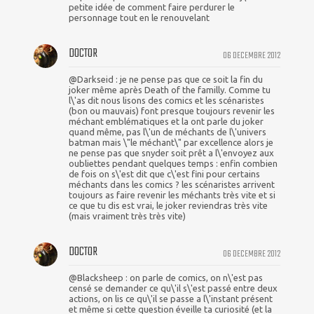
petite idée de comment faire perdurer le
personnage tout en le renouvelant
DOCTOR
06 DECEMBRE 2012
@Darkseid : je ne pense pas que ce soit la fin du
joker même après Death of the familly. Comme tu
l\'as dit nous lisons des comics et les scénaristes
(bon ou mauvais) font presque toujours revenir les
méchant emblématiques et la ont parle du joker
quand même, pas l\'un de méchants de l\'univers
batman mais \"le méchant\" par excellence alors je
ne pense pas que snyder soit prêt a l\'envoyez aux
oubliettes pendant quelques temps : enfin combien
de fois on s\'est dit que c\'est fini pour certains
méchants dans les comics ? les scénaristes arrivent
toujours as faire revenir les méchants très vite et si
ce que tu dis est vrai, le joker reviendras très vite
(mais vraiment très très vite)
DOCTOR
06 DECEMBRE 2012
@Blacksheep : on parle de comics, on n\'est pas
censé se demander ce qu\'il s\'est passé entre deux
actions, on lis ce qu\'il se passe a l\'instant présent
et même si cette question éveille ta curiosité (et la