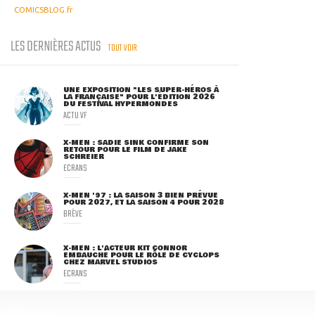
COMICSBLOG.fr
LES DERNIÈRES ACTUS
TOUT VOIR
UNE EXPOSITION "LES SUPER-HÉROS À
LA FRANÇAISE" POUR L'ÉDITION 2026
DU FESTIVAL HYPERMONDES
ACTU VF
X-MEN : SADIE SINK CONFIRME SON
RETOUR POUR LE FILM DE JAKE
SCHREIER
ECRANS
X-MEN '97 : LA SAISON 3 BIEN PRÉVUE
POUR 2027, ET LA SAISON 4 POUR 2028
BRÈVE
X-MEN : L'ACTEUR KIT CONNOR
EMBAUCHÉ POUR LE RÔLE DE CYCLOPS
CHEZ MARVEL STUDIOS
ECRANS