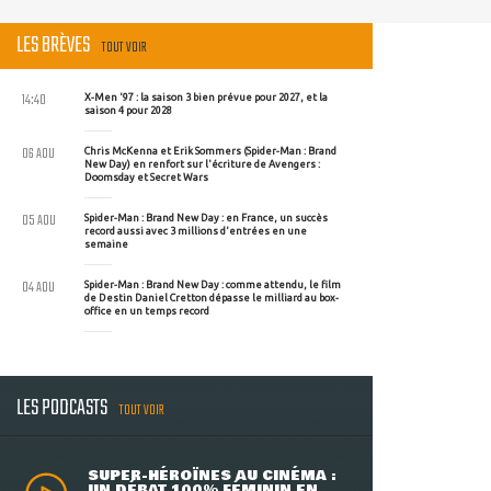
LES BRÈVES
TOUT VOIR
14:40
X-Men '97 : la saison 3 bien prévue pour 2027, et la
saison 4 pour 2028
06 AOU
Chris McKenna et Erik Sommers (Spider-Man : Brand
New Day) en renfort sur l'écriture de Avengers :
Doomsday et Secret Wars
05 AOU
Spider-Man : Brand New Day : en France, un succès
record aussi avec 3 millions d'entrées en une
semaine
04 AOU
Spider-Man : Brand New Day : comme attendu, le film
de Destin Daniel Cretton dépasse le milliard au box-
office en un temps record
LES PODCASTS
TOUT VOIR
SUPER-HÉROÏNES AU CINÉMA :
UN DÉBAT 100% FÉMININ EN