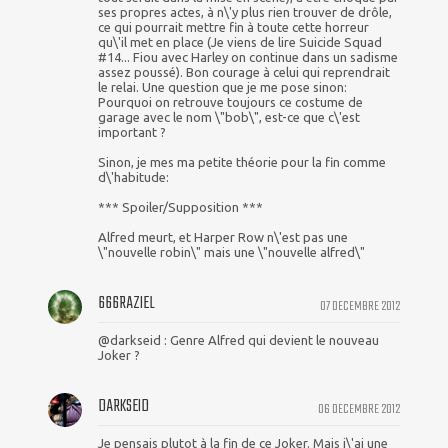
ses propres actes, à n\'y plus rien trouver de drôle,
ce qui pourrait mettre fin à toute cette horreur
qu\'il met en place (Je viens de lire Suicide Squad
#14... Fiou avec Harley on continue dans un sadisme
assez poussé). Bon courage à celui qui reprendrait
le relai. Une question que je me pose sinon:
Pourquoi on retrouve toujours ce costume de
garage avec le nom \"bob\", est-ce que c\'est
important ?
Sinon, je mes ma petite théorie pour la fin comme
d\'habitude:
*** Spoiler/Supposition ***
Alfred meurt, et Harper Row n\'est pas une
\"nouvelle robin\" mais une \"nouvelle alfred\"
666RAZIEL
07 DECEMBRE 2012
@darkseid : Genre Alfred qui devient le nouveau
Joker ?
DARKSEID
06 DECEMBRE 2012
Je pensais plutot à la fin de ce Joker. Mais j\'ai une