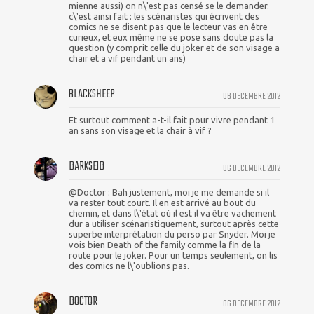
mienne aussi) on n\'est pas censé se le demander.
c\'est ainsi fait : les scénaristes qui écrivent des
comics ne se disent pas que le lecteur vas en être
curieux, et eux même ne se pose sans doute pas la
question (y comprit celle du joker et de son visage a
chair et a vif pendant un ans)
BLACKSHEEP
06 DECEMBRE 2012
Et surtout comment a-t-il fait pour vivre pendant 1
an sans son visage et la chair à vif ?
DARKSEID
06 DECEMBRE 2012
@Doctor : Bah justement, moi je me demande si il
va rester tout court. Il en est arrivé au bout du
chemin, et dans l\'état où il est il va être vachement
dur a utiliser scénaristiquement, surtout après cette
superbe interprétation du perso par Snyder. Moi je
vois bien Death of the family comme la fin de la
route pour le joker. Pour un temps seulement, on lis
des comics ne l\'oublions pas.
DOCTOR
06 DECEMBRE 2012