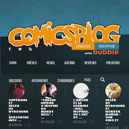
CONNEXION
INSCRIPTION
HOME
BRÈVES
NEWS
AGENDA
REVIEWS
PREVIEWS
PLUS
DOSSIERS
INTERVIEWS
CHRONIQUES
SUPERGIRL
"CHAQUE
L'AMOUR
HELEN
ET
AUTEUR
ET LA
DE
HELEN
S'INSPIRE
VERMINE
WYNDHORN
DE
DU
: WILL
ET
WYNDHORN
MONDE
MCPHAIL,
WONDER
:
RÉEL" :
OU L'ART
WOMAN :
RENCONTRE
...
DE ...
TOM
AVEC ...
KING ET
INTERVIEW
INTERVIEW
1
1
...
INTERVIEW
4
INTERVIEW
3