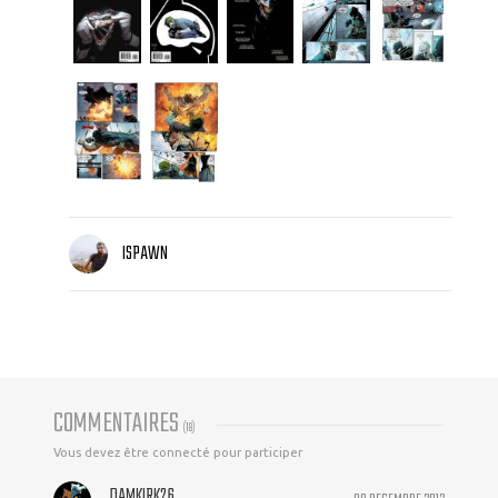
ISPAWN
COMMENTAIRES
(
18
)
Vous devez être connecté pour participer
DAMKIRK26