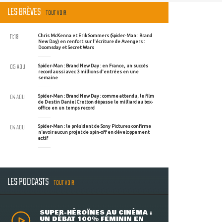
LES BRÈVES
TOUT VOIR
11:19
Chris McKenna et Erik Sommers (Spider-Man : Brand
New Day) en renfort sur l'écriture de Avengers :
Doomsday et Secret Wars
05 AOU
Spider-Man : Brand New Day : en France, un succès
record aussi avec 3 millions d'entrées en une
semaine
04 AOU
Spider-Man : Brand New Day : comme attendu, le film
de Destin Daniel Cretton dépasse le milliard au box-
office en un temps record
04 AOU
Spider-Man : le président de Sony Pictures confirme
n'avoir aucun projet de spin-off en développement
actif
LES PODCASTS
TOUT VOIR
SUPER-HÉROÏNES AU CINÉMA :
UN DÉBAT 100% FÉMININ EN