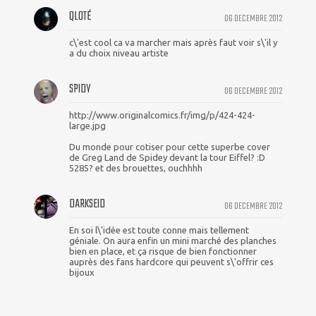
QLOTÉ
06 DECEMBRE 2012
c\'est cool ca va marcher mais après faut voir s\'il y
a du choix niveau artiste
SPIDY
06 DECEMBRE 2012
http://www.originalcomics.fr/img/p/424-424-
large.jpg
Du monde pour cotiser pour cette superbe cover
de Greg Land de Spidey devant la tour Eiffel? :D
5285? et des brouettes, ouchhhh
DARKSEID
06 DECEMBRE 2012
En soi l\'idée est toute conne mais tellement
géniale. On aura enfin un mini marché des planches
bien en place, et ça risque de bien fonctionner
auprès des fans hardcore qui peuvent s\'offrir ces
bijoux