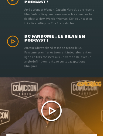
PODCAST !
Après Wonder Woman, Captain Marvel, et le récent
film Birds of Prey, mais aussi avec la venue proche
de Black Widow, Wonder Woman 1984 et un casting
très diversifié pour The Eternals, les ...
DC FANDOME : LE BILAN EN
PODCAST !
Au cours du weekend passé se tenait le DC
Fandome, premier évènement intégralement en
ligne et 100% consacré aux univers de DC, avec un
angle définitivement axé sur les adaptations
filmiques ...