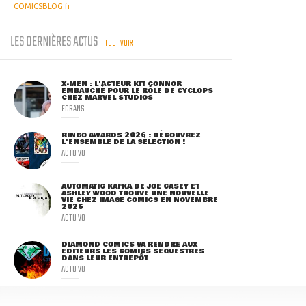
COMICSBLOG.fr
LES DERNIÈRES ACTUS
TOUT VOIR
X-MEN : L'ACTEUR KIT CONNOR
EMBAUCHÉ POUR LE RÔLE DE CYCLOPS
CHEZ MARVEL STUDIOS
ECRANS
RINGO AWARDS 2026 : DÉCOUVREZ
L'ENSEMBLE DE LA SÉLECTION !
ACTU VO
AUTOMATIC KAFKA DE JOE CASEY ET
ASHLEY WOOD TROUVE UNE NOUVELLE
VIE CHEZ IMAGE COMICS EN NOVEMBRE
2026
ACTU VO
DIAMOND COMICS VA RENDRE AUX
ÉDITEURS LES COMICS SÉQUESTRÉS
DANS LEUR ENTREPÔT
ACTU VO