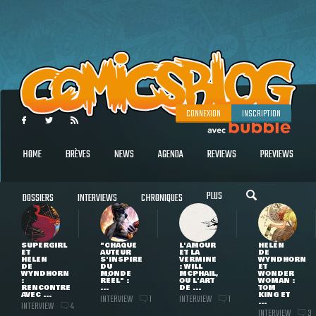
CONNEXION
INSCRIPTION
HOME
BRÈVES
NEWS
AGENDA
REVIEWS
PREVIEWS
PLUS
DOSSIERS
INTERVIEWS
CHRONIQUES
SUPERGIRL
"CHAQUE
L'AMOUR
HELEN
ET
AUTEUR
ET LA
DE
HELEN
S'INSPIRE
VERMINE
WYNDHORN
DE
DU
: WILL
ET
WYNDHORN
MONDE
MCPHAIL,
WONDER
:
RÉEL" :
OU L'ART
WOMAN :
RENCONTRE
...
DE ...
TOM
AVEC ...
KING ET
INTERVIEW
INTERVIEW
1
1
...
INTERVIEW
4
INTERVIEW
3