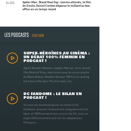
04 AOU
Spider-Man : Brand New Day : comme attendu, le film
de Destin Daniel Cretton dépasse le milliard au box-
office en un temps record
LES PODCASTS
TOUT VOIR
SUPER-HÉROÏNES AU CINÉMA :
UN DÉBAT 100% FÉMININ EN
PODCAST !
Après Wonder Woman, Captain Marvel, et le récent
film Birds of Prey, mais aussi avec la venue proche
de Black Widow, Wonder Woman 1984 et un casting
très diversifié pour The Eternals, les ...
DC FANDOME : LE BILAN EN
PODCAST !
Au cours du weekend passé se tenait le DC
Fandome, premier évènement intégralement en
ligne et 100% consacré aux univers de DC, avec un
angle définitivement axé sur les adaptations
filmiques ...