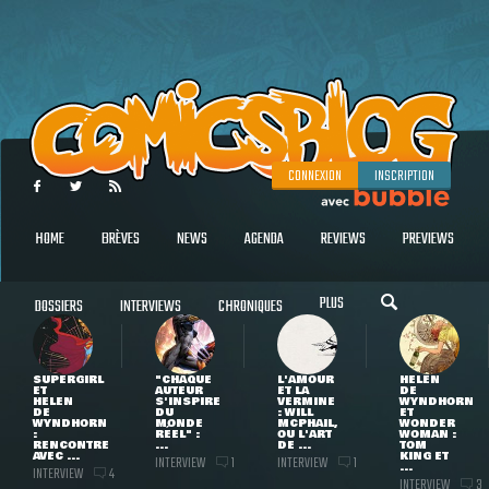
CONNEXION
INSCRIPTION
HOME
BRÈVES
NEWS
AGENDA
REVIEWS
PREVIEWS
PLUS
DOSSIERS
INTERVIEWS
CHRONIQUES
SUPERGIRL
"CHAQUE
L'AMOUR
HELEN
ET
AUTEUR
ET LA
DE
HELEN
S'INSPIRE
VERMINE
WYNDHORN
DE
DU
: WILL
ET
WYNDHORN
MONDE
MCPHAIL,
WONDER
:
RÉEL" :
OU L'ART
WOMAN :
RENCONTRE
...
DE ...
TOM
AVEC ...
KING ET
INTERVIEW
INTERVIEW
1
1
...
INTERVIEW
4
INTERVIEW
3