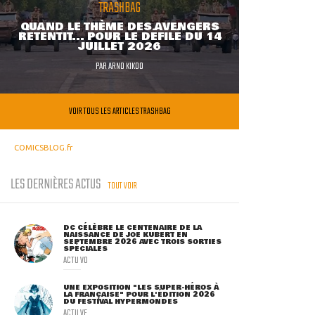
TRASHBAG
QUAND LE THÈME DES AVENGERS
RETENTIT... POUR LE DÉFILÉ DU 14
JUILLET 2026
PAR
ARNO KIKOO
VOIR TOUS LES ARTICLES TRASHBAG
COMICSBLOG.fr
LES DERNIÈRES ACTUS
TOUT VOIR
DC CÉLÈBRE LE CENTENAIRE DE LA
NAISSANCE DE JOE KUBERT EN
SEPTEMBRE 2026 AVEC TROIS SORTIES
SPÉCIALES
ACTU VO
UNE EXPOSITION "LES SUPER-HÉROS À
LA FRANÇAISE" POUR L'ÉDITION 2026
DU FESTIVAL HYPERMONDES
ACTU VF