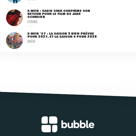
X-MEN : SADIE SINK CONFIRME SON
RETOUR POUR LE FILM DE JAKE
SCHREIER
ECRANS
X-MEN '97 : LA SAISON 3 BIEN PRÉVUE
POUR 2027, ET LA SAISON 4 POUR 2028
BRÈVE