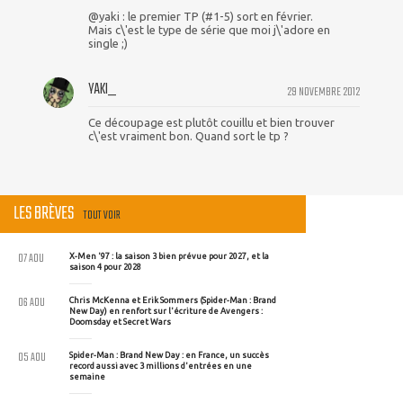
@yaki : le premier TP (#1-5) sort en février.
Mais c\'est le type de série que moi j\'adore en
single ;)
YAKI_
29 NOVEMBRE 2012
Ce découpage est plutôt couillu et bien trouver
c\'est vraiment bon. Quand sort le tp ?
LES BRÈVES
TOUT VOIR
07 AOU
X-Men '97 : la saison 3 bien prévue pour 2027, et la
saison 4 pour 2028
06 AOU
Chris McKenna et Erik Sommers (Spider-Man : Brand
New Day) en renfort sur l'écriture de Avengers :
Doomsday et Secret Wars
05 AOU
Spider-Man : Brand New Day : en France, un succès
record aussi avec 3 millions d'entrées en une
semaine