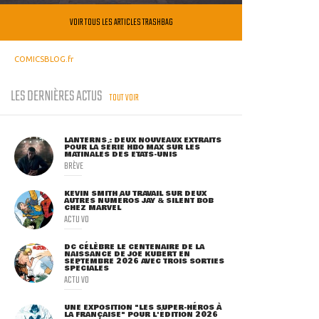
VOIR TOUS LES ARTICLES TRASHBAG
COMICSBLOG.fr
LES DERNIÈRES ACTUS
TOUT VOIR
LANTERNS : DEUX NOUVEAUX EXTRAITS
POUR LA SÉRIE HBO MAX SUR LES
MATINALES DES ETATS-UNIS
BRÈVE
KEVIN SMITH AU TRAVAIL SUR DEUX
AUTRES NUMÉROS JAY & SILENT BOB
CHEZ MARVEL
ACTU VO
DC CÉLÈBRE LE CENTENAIRE DE LA
NAISSANCE DE JOE KUBERT EN
SEPTEMBRE 2026 AVEC TROIS SORTIES
SPÉCIALES
ACTU VO
UNE EXPOSITION "LES SUPER-HÉROS À
LA FRANÇAISE" POUR L'ÉDITION 2026