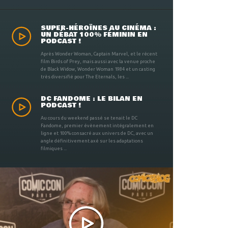
SUPER-HÉROÏNES AU CINÉMA :
UN DÉBAT 100% FÉMININ EN
PODCAST !
Après Wonder Woman, Captain Marvel, et le récent
film Birds of Prey, mais aussi avec la venue proche
de Black Widow, Wonder Woman 1984 et un casting
très diversifié pour The Eternals, les ...
DC FANDOME : LE BILAN EN
PODCAST !
Au cours du weekend passé se tenait le DC
Fandome, premier évènement intégralement en
ligne et 100% consacré aux univers de DC, avec un
angle définitivement axé sur les adaptations
filmiques ...