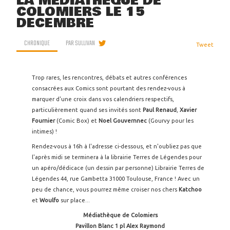
LA MÉDIATHÈQUE DE
COLOMIERS LE 15
DÉCEMBRE
CHRONIQUE
PAR
SULLIVAN
Tweet
Trop rares, les rencontres, débats et autres conférences
consacrées aux Comics sont pourtant des rendez-vous à
marquer d'une croix dans vos calendriers respectifs,
particulièrement quand ses invités sont
Paul Renaud
,
Xavier
Fournier
(Comic Box) et
Noel Gouvernnec
(Gourvy pour les
intimes) !
Rendez-vous à 16h à l'adresse ci-dessous, et n'oubliez pas que
l'après midi se terminera à la librairie Terres de Légendes pour
un apéro/dédicace (un dessin par personne) Librairie Terres de
Légendes 44, rue Gambetta 31000 Toulouse, France ! Avec un
peu de chance, vous pourrez même croiser nos chers
Katchoo
et
Woulfo
sur place...
Médiathèque de Colomiers
Pavillon Blanc 1 pl Alex Raymond