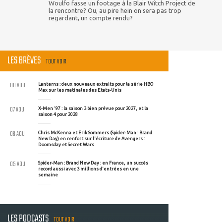
Woulfo fasse un footage à la Blair Witch Project de
la rencontre? Ou, au pire hein on sera pas trop
regardant, un compte rendu?
LES BRÈVES
TOUT VOIR
08 AOU
Lanterns : deux nouveaux extraits pour la série HBO
Max sur les matinales des Etats-Unis
07 AOU
X-Men '97 : la saison 3 bien prévue pour 2027, et la
saison 4 pour 2028
06 AOU
Chris McKenna et Erik Sommers (Spider-Man : Brand
New Day) en renfort sur l'écriture de Avengers :
Doomsday et Secret Wars
05 AOU
Spider-Man : Brand New Day : en France, un succès
record aussi avec 3 millions d'entrées en une
semaine
LES PODCASTS
TOUT VOIR