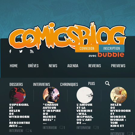
CONNEXION
INSCRIPTION
HOME
BRÈVES
NEWS
AGENDA
REVIEWS
PREVIEWS
PLUS
DOSSIERS
INTERVIEWS
CHRONIQUES
SUPERGIRL
"CHAQUE
L'AMOUR
HELEN
ET
AUTEUR
ET LA
DE
HELEN
S'INSPIRE
VERMINE
WYNDHORN
DE
DU
: WILL
ET
WYNDHORN
MONDE
MCPHAIL,
WONDER
:
RÉEL" :
OU L'ART
WOMAN :
RENCONTRE
...
DE ...
TOM
AVEC ...
KING ET
INTERVIEW
INTERVIEW
1
1
...
INTERVIEW
4
INTERVIEW
3