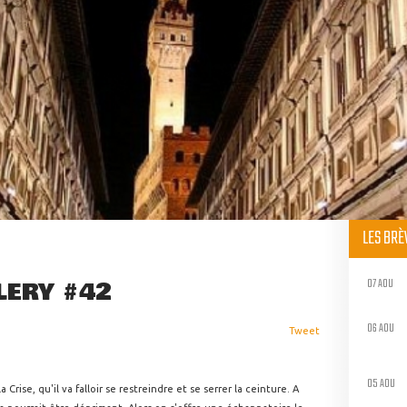
LES BR
07 AOU
LERY #42
06 AOU
Tweet
05 AOU
rise, qu'il va falloir se restreindre et se serrer la ceinture. A