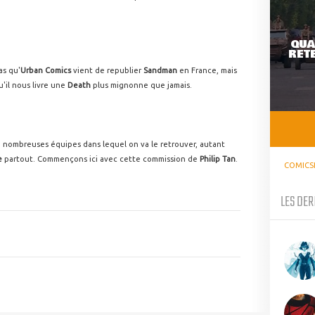
QUA
RETE
as qu'
Urban Comics
vient de republier
Sandman
en France, mais
'il nous livre une
Death
plus mignonne que jamais.
e nombreuses équipes dans lequel on va le retrouver, autant
e
partout. Commençons ici avec cette commission de
Philip Tan
.
COMICS
LES DER