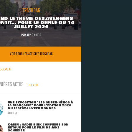
TRASHBAG
ND LE THÈME DES AVENGERS
NTIT... POUR LE DÉFILÉ DU 14
JUILLET 2026
PAR
ARNO KIKOO
VOIR TOUS LES ARTICLES TRASHBAG
BLOG.fr
NIÈRES ACTUS
TOUT VOIR
UNE EXPOSITION "LES SUPER-HÉROS À
LA FRANÇAISE" POUR L'ÉDITION 2026
DU FESTIVAL HYPERMONDES
ACTU VF
X-MEN : SADIE SINK CONFIRME SON
RETOUR POUR LE FILM DE JAKE
SCHREIER