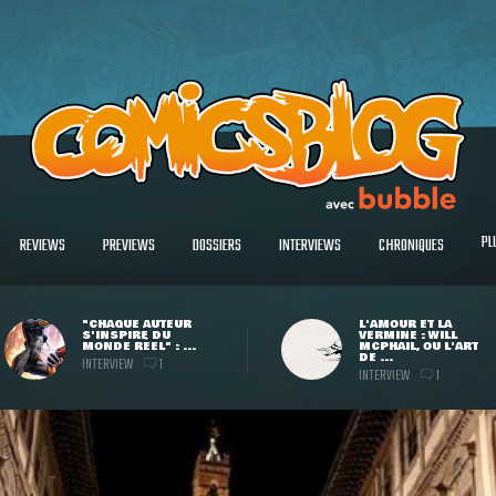
PL
REVIEWS
PREVIEWS
DOSSIERS
INTERVIEWS
CHRONIQUES
"CHAQUE AUTEUR
L'AMOUR ET LA
S'INSPIRE DU
VERMINE : WILL
MONDE RÉEL" : ...
MCPHAIL, OU L'ART
DE ...
INTERVIEW
1
INTERVIEW
1