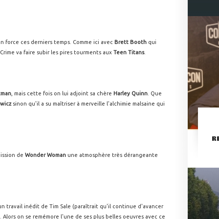
.
n force ces derniers temps. Comme ici avec
Brett Booth
qui
rime va faire subir les pires tourments aux
Teen Titans
.
tman
, mais cette fois on lui adjoint sa chère
Harley Quinn
. Que
ewicz
sinon qu'il a su maîtriser à merveille l'alchimie malsaine qui
R
ission de
Wonder Woman
une atmosphère très dérangeante
n travail inédit de Tim Sale (paraîtrait qu'il continue d'avancer
.). Alors on se remémore l'une de ses plus belles oeuvres avec ce