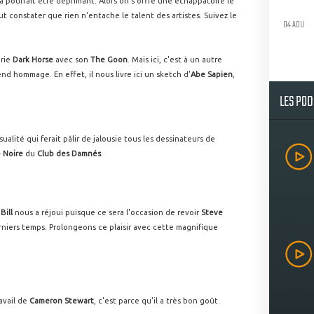
a pourrait être déprimant. Alors on s'offre une échappatoire le
t constater que rien n'entache le talent des artistes. Suivez le
04 AOU
urie
Dark Horse
avec son
The Goon
. Mais ici, c'est à un autre
end hommage. En effet, il nous livre ici un sketch d'
Abe Sapien
,
LES PO
alité qui ferait pâlir de jalousie tous les dessinateurs de
 Noire
du
Club des Damnés
.
Bill
nous a réjoui puisque ce sera l'occasion de revoir
Steve
rniers temps. Prolongeons ce plaisir avec cette magnifique
avail de
Cameron Stewart
, c'est parce qu'il a très bon goût.