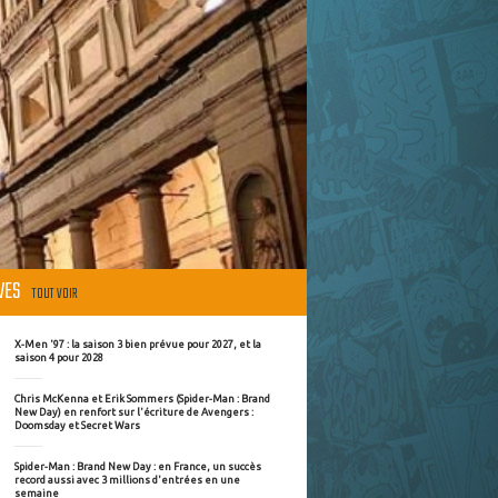
ÈVES
TOUT VOIR
X-Men '97 : la saison 3 bien prévue pour 2027, et la
saison 4 pour 2028
Chris McKenna et Erik Sommers (Spider-Man : Brand
New Day) en renfort sur l'écriture de Avengers :
Doomsday et Secret Wars
Spider-Man : Brand New Day : en France, un succès
record aussi avec 3 millions d'entrées en une
semaine