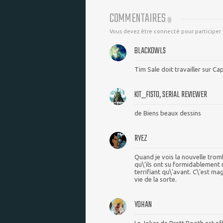
COMMENTAIRES
(
8
)
Vous devez être connecté pour participer
BLACKOWLS
Tim Sale doit travailler sur Ca
KIT_FISTO, SERIAL REVIEWER
de Biens beaux dessins
RYEZ
Quand je vois la nouvelle tromb
qu\'ils ont su formidablement r
terrifiant qu\'avant. C\'est m
vie de la sorte.
YOHAN