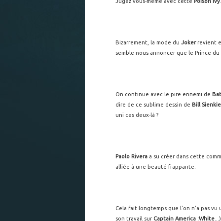
Jugez vous-même avec cette
Poison Ivy
Bizarrement, la mode du
Joker
revient e
semble nous annoncer que le Prince du C
On continue avec le pire ennemi de
Ba
dire de ce sublime dessin de
Bill Sienki
uni ces deux-là ?
Paolo Rivera
a su créer dans cette comm
alliée à une beauté frappante.
Cela fait longtemps que l'on n'a pas vu u
son travail sur
Captain America :White
..