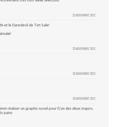
ectivement très bon. Belle sélection.
25 NOVEMBRE 2012
th et le Daredevil de Tim Sale!
éniale!
25 NOVEMBRE 2012
25 NOVEMBRE 2012
25 NOVEMBRE 2012
Timm réaliser un graphic novel pour l\'un des deux majors.
ts pains