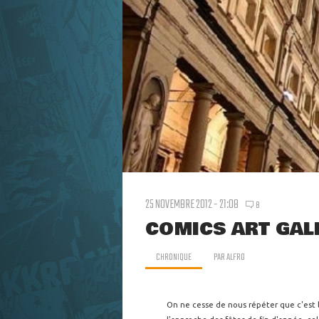
25 NOVEMBRE 2012 - 21:08
8
COMICS ART GAL
CHRONIQUE
PAR
ALFRO
On ne cesse de nous répéter que c'est la C