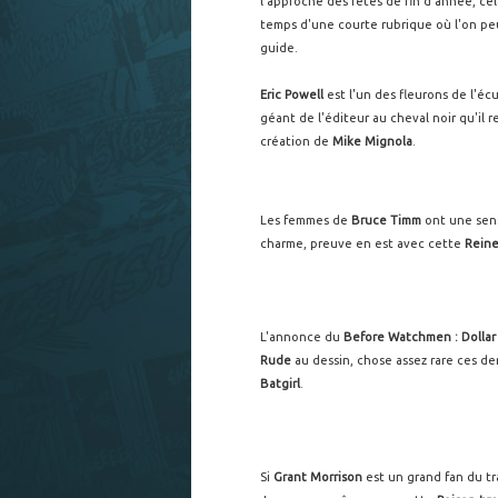
l'approche des fêtes de fin d'année, cel
temps d'une courte rubrique où l'on peu
guide.
Eric Powell
est l'un des fleurons de l'éc
géant de l'éditeur au cheval noir qu'il r
création de
Mike Mignola
.
Les femmes de
Bruce Timm
ont une sensu
charme, preuve en est avec cette
Reine
L'annonce du
Before Watchmen : Dollar 
Rude
au dessin, chose assez rare ces de
Batgirl
.
Si
Grant Morrison
est un grand fan du tr