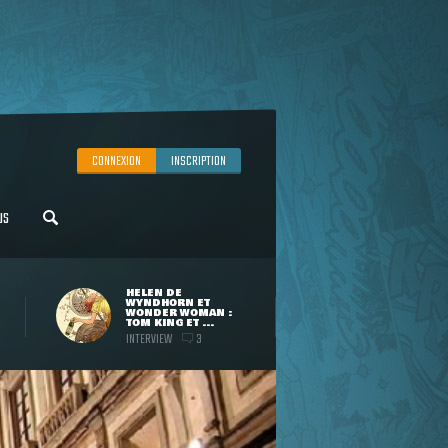
CONNEXION
INSCRIPTION
US
HELEN DE
WYNDHORN ET
WONDER WOMAN :
TOM KING ET ...
INTERVIEW
3