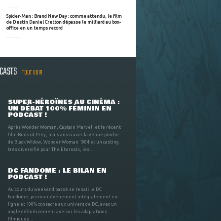
Spider-Man : Brand New Day : comme attendu, le film
de Destin Daniel Cretton dépasse le milliard au box-
office en un temps record
DCASTS
TOUT VOIR
SUPER-HÉROÏNES AU CINÉMA :
UN DÉBAT 100% FÉMININ EN
PODCAST !
Après Wonder Woman, Captain Marvel, et le récent
film Birds of Prey, mais aussi avec la venue proche
de Black Widow, Wonder Woman 1984 et un casting
très diversifié pour The Eternals, les ...
DC FANDOME : LE BILAN EN
PODCAST !
Au cours du weekend passé se tenait le DC
Fandome, premier évènement intégralement en
ligne et 100% consacré aux univers de DC, avec un
angle définitivement axé sur les adaptations
filmiques ...