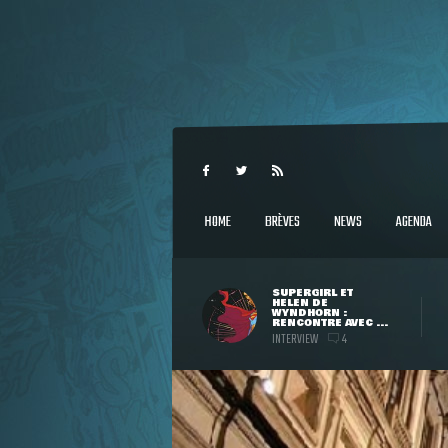
HOME
BRÈVES
NEWS
AGENDA
SUPERGIRL ET
HELEN DE
WYNDHORN :
RENCONTRE AVEC ...
INTERVIEW
4