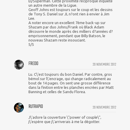
El/Superman. Cette proximité réciproque inquiète
un autre membre de la Ligue.
Geoff Johns est toujours sur le coup et les dessins
de Tony S. Daniel sur JL n?ont rien à envier à Jim
Lee.
A noter encore un excellent 7ème back-up sur
Shazam par duo Johns/Frank où Black Adam
découvre le monde après des milliers d?années d?
emprisonnement, pendant que Billy Batson, le
nouveau Shazam reste insouciant.
5/5
FREDO
20 NOVEMBRE 2012
Lu. C\'est toujours du bon Daniel. Par contre, gros
bémol sur l\'encrage, qui change radicalement au
bout de 14 pages. On sent une grosse différence
dans la finition entre les planches encrées par Matt
Banning et celles de Sandu Florea.
RUTRAPIO
20 NOVEMBRE 2012
J\'adore la couverture \"power of couple\",
j\'espère que j\'arriverais à me la dégotter.