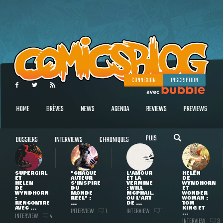
CONNEXION
INSCRIPTION
HOME
BRÈVES
NEWS
AGENDA
REVIEWS
PREVIEWS
PLUS
DOSSIERS
INTERVIEWS
CHRONIQUES
SUPERGIRL
"CHAQUE
L'AMOUR
HELEN
ET
AUTEUR
ET LA
DE
HELEN
S'INSPIRE
VERMINE
WYNDHORN
DE
DU
: WILL
ET
WYNDHORN
MONDE
MCPHAIL,
WONDER
:
RÉEL" :
OU L'ART
WOMAN :
RENCONTRE
...
DE ...
TOM
AVEC ...
KING ET
INTERVIEW
INTERVIEW
1
1
...
INTERVIEW
4
INTERVIEW
3