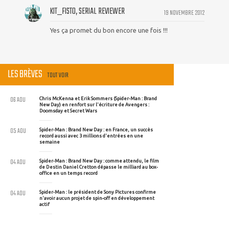
KIT_FISTO, SERIAL REVIEWER
19 NOVEMBRE 2012
Yes ça promet du bon encore une fois !!!
LES BRÈVES
TOUT VOIR
06 AOU
Chris McKenna et Erik Sommers (Spider-Man : Brand
New Day) en renfort sur l'écriture de Avengers :
Doomsday et Secret Wars
05 AOU
Spider-Man : Brand New Day : en France, un succès
record aussi avec 3 millions d'entrées en une
semaine
04 AOU
Spider-Man : Brand New Day : comme attendu, le film
de Destin Daniel Cretton dépasse le milliard au box-
office en un temps record
04 AOU
Spider-Man : le président de Sony Pictures confirme
n'avoir aucun projet de spin-off en développement
actif