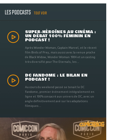
LES PODCASTS
TOUT VOIR
SUPER-HÉROÏNES AU CINÉMA :
UN DÉBAT 100% FÉMININ EN
PODCAST !
Après Wonder Woman, Captain Marvel, et le récent
film Birds of Prey, mais aussi avec la venue proche
de Black Widow, Wonder Woman 1984 et un casting
très diversifié pour The Eternals, les ...
DC FANDOME : LE BILAN EN
PODCAST !
Au cours du weekend passé se tenait le DC
Fandome, premier évènement intégralement en
ligne et 100% consacré aux univers de DC, avec un
angle définitivement axé sur les adaptations
filmiques ...