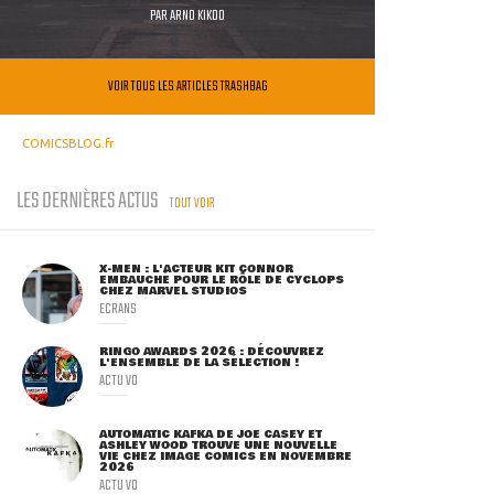
PAR
ARNO KIKOO
VOIR TOUS LES ARTICLES TRASHBAG
COMICSBLOG.fr
LES DERNIÈRES ACTUS
TOUT VOIR
X-MEN : L'ACTEUR KIT CONNOR
EMBAUCHÉ POUR LE RÔLE DE CYCLOPS
CHEZ MARVEL STUDIOS
ECRANS
RINGO AWARDS 2026 : DÉCOUVREZ
L'ENSEMBLE DE LA SÉLECTION !
ACTU VO
AUTOMATIC KAFKA DE JOE CASEY ET
ASHLEY WOOD TROUVE UNE NOUVELLE
VIE CHEZ IMAGE COMICS EN NOVEMBRE
2026
ACTU VO