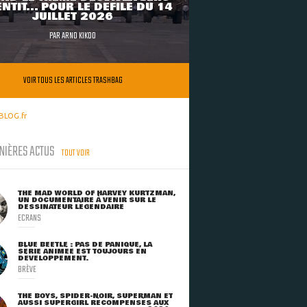
NTIT... POUR LE DÉFILÉ DU 14
JUILLET 2026
PAR
ARNO KIKOO
VOIR TOUS LES ARTICLES TRASHBAG
BLOG.fr
NIÈRES ACTUS
TOUT VOIR
THE MAD WORLD OF HARVEY KURTZMAN,
UN DOCUMENTAIRE À VENIR SUR LE
DESSINATEUR LÉGENDAIRE
ECRANS
BLUE BEETLE : PAS DE PANIQUE, LA
SÉRIE ANIMÉE EST TOUJOURS EN
DÉVELOPPEMENT.
BRÈVE
THE BOYS, SPIDER-NOIR, SUPERMAN ET
AUSSI SUPERGIRL RÉCOMPENSÉS AUX