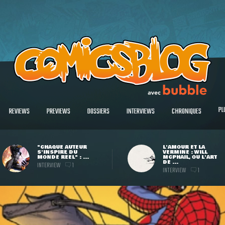
PL
REVIEWS
PREVIEWS
DOSSIERS
INTERVIEWS
CHRONIQUES
"CHAQUE AUTEUR
L'AMOUR ET LA
S'INSPIRE DU
VERMINE : WILL
MONDE RÉEL" : ...
MCPHAIL, OU L'ART
DE ...
INTERVIEW
1
INTERVIEW
1