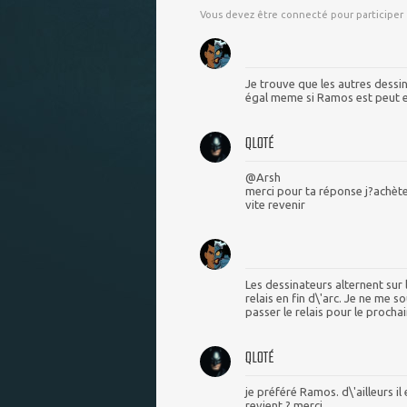
Vous devez être connecté pour participer
Je trouve que les autres dessi
égal meme si Ramos est peut e
QLOTÉ
@Arsh
merci pour ta réponse j?achèt
vite revenir
Les dessinateurs alternent sur 
relais en fin d\'arc. Je ne me 
passer le relais pour le proch
QLOTÉ
je préféré Ramos. d\'ailleurs il
revient ? merci