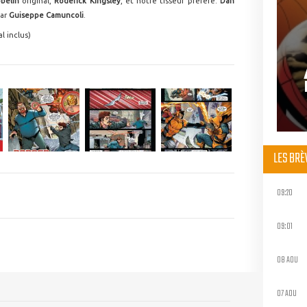
belin
original,
Roderick Kingsley
, et notre tisseur préféré.
Dan
par
Guiseppe Camuncoli
.
l inclus)
LES BR
09:20
09:01
08 AOU
07 AOU