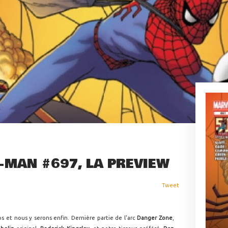
-MAN #697, LA PREVIEW
Tweet
s et nous y serons enfin. Dernière partie de l'arc
Danger Zone
,