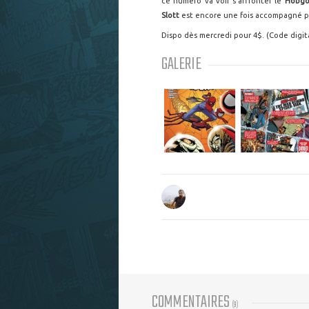
ce numéro va voir s'affronter le
Hobgo
Slott
est encore une fois accompagné 
Dispo dès mercredi pour 4$. (Code digita
GALERIE
COMMENTAIRES
(
9
)