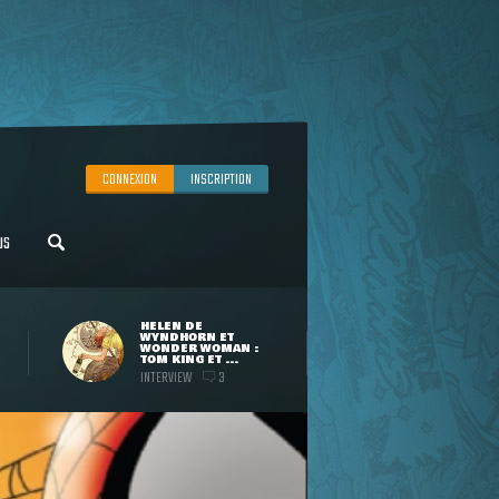
CONNEXION
INSCRIPTION
US
HELEN DE
WYNDHORN ET
WONDER WOMAN :
TOM KING ET ...
INTERVIEW
3