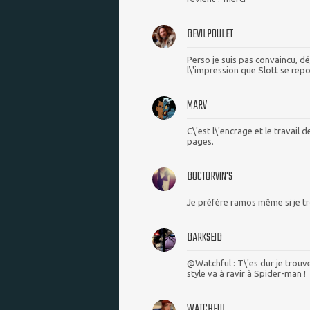
DEVILPOULET
Perso je suis pas convaincu, déj
l\'impression que Slott se repo
MARV
C\'est l\'encrage et le travail
pages.
DOCTORVIN'S
Je préfère ramos même si je t
DARKSEID
@Watchful : T\'es dur je trouve
style va à ravir à Spider-man !
WATCHFUL