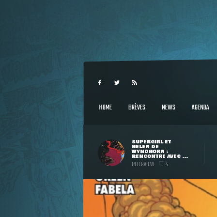
HOME
BRÈVES
NEWS
AGENDA
SUPERGIRL ET
HELEN DE
WYNDHORN :
RENCONTRE AVEC ...
INTERVIEW
4