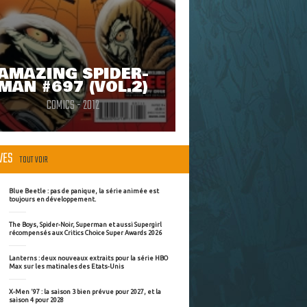
AMAZING SPIDER-
MAN #697 (VOL.2)
COMICS - 2012
ÈVES
TOUT VOIR
Blue Beetle : pas de panique, la série animée est
toujours en développement.
The Boys, Spider-Noir, Superman et aussi Supergirl
récompensés aux Critics Choice Super Awards 2026
Lanterns : deux nouveaux extraits pour la série HBO
Max sur les matinales des Etats-Unis
X-Men '97 : la saison 3 bien prévue pour 2027, et la
saison 4 pour 2028