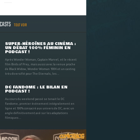
DCASTS
TOUT VOIR
SUPER-HÉROÏNES AU CINÉMA :
UN DÉBAT 100% FÉMININ EN
PODCAST !
Après Wonder Woman, Captain Marvel, et le récent
film Birds of Prey, mais aussi avec la venue proche
de Black Widow, Wonder Woman 1984 et un casting
très diversifié pour The Eternals, les ...
DC FANDOME : LE BILAN EN
PODCAST !
Au cours du weekend passé se tenait le DC
Fandome, premier évènement intégralement en
ligne et 100% consacré aux univers de DC, avec un
angle définitivement axé sur les adaptations
filmiques ...