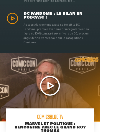
très diversifié pour The Eternals, les ...
DC FANDOME : LE BILAN EN
PODCAST !
Au cours du weekend passé se tenait le DC
Fandome, premier évènement intégralement en
ligne et 100% consacré aux univers de DC, avec un
angle définitivement axé sur les adaptations
filmiques ...
COMICSBLOG TV
MARVEL ET POLITIQUE :
RENCONTRE AVEC LE GRAND ROY
THOMAS