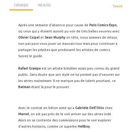
CHRONIQUE
PAR
ALFRO
Tweet
Après une semaine d'absence pour cause de
Paris Comics Expo
,
où ceux qui y étaient auront pu voir de très belles oeuvres avec
Olivier Coipel
et
Sean Murphy
en tête, nous sommes de retour,
non pas pour vous jouer un mauvais tour mais pour continuer à
partager les pépites que produisent les artistes de comics.
Suivez le guide.
Rafael Grampa
est un artiste brésilien assez peu connu du grand
public. Sans doute que son style ne lui permet pas d'oeuvrer sur
les séries
mainstream
. Il ne manque pas de talent pourtant, ce
Batman
étant là pour le prouver.
Avec le contrat en béton armé qu'a
Gabriele Dell'Otto
chez
Marvel
, on est pas près de le voir arriver sur des séries indé.
Alors on se contente des commissions pour le voir explorer
d'autres horizons, comme ce superbe
Hellboy
.