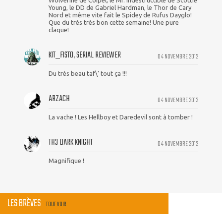
Wolverine de Coipel, le Mr. Indestructible de Scottie
Young, le DD de Gabriel Hardman, le Thor de Cary
Nord et même vite fait le Spidey de Rufus Dayglo!
Que du très très bon cette semaine! Une pure
claque!
KIT_FISTO, SERIAL REVIEWER
04 NOVEMBRE 2012
Du très beau taf\' tout ça !!!
ARZACH
04 NOVEMBRE 2012
La vache ! Les Hellboy et Daredevil sont à tomber !
TH3 DARK KNIGHT
04 NOVEMBRE 2012
Magnifique !
LES BRÈVES
TOUT VOIR