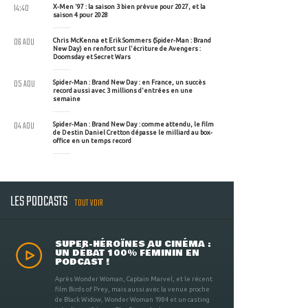
14:40
X-Men '97 : la saison 3 bien prévue pour 2027, et la
saison 4 pour 2028
06 AOU
Chris McKenna et Erik Sommers (Spider-Man : Brand
New Day) en renfort sur l'écriture de Avengers :
Doomsday et Secret Wars
05 AOU
Spider-Man : Brand New Day : en France, un succès
record aussi avec 3 millions d'entrées en une
semaine
04 AOU
Spider-Man : Brand New Day : comme attendu, le film
de Destin Daniel Cretton dépasse le milliard au box-
office en un temps record
LES PODCASTS
TOUT VOIR
SUPER-HÉROÏNES AU CINÉMA :
UN DÉBAT 100% FÉMININ EN
PODCAST !
Après Wonder Woman, Captain Marvel, et le récent
film Birds of Prey, mais aussi avec la venue proche
de Black Widow, Wonder Woman 1984 et un casting