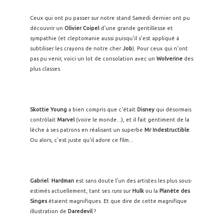
Ceux qui ont pu passer sur notre stand Samedi dernier ont pu
découvrir un
Olivier Coipel
d'une grande gentillesse et
sympathie (et cleptomanie aussi puisqu'il s'est appliqué à
subtiliser les crayons de notre cher
Job
). Pour ceux qui n'ont
pas pu venir, voici un lot de consolation avec un
Wolverine
des
plus classes.
Skottie Young
a bien compris que c'était
Disney
qui désormais
contrôlait
Marvel
(voire le monde...), et il fait gentiment de la
lèche à ses patrons en réalisant un superbe
Mr Indestructible
.
Ou alors, c'est juste qu'il adore ce film...
Gabriel Hardman
est sans doute l'un des artistes les plus sous-
estimés actuellement, tant ses
runs
sur
Hulk
ou la
Planète des
Singes
étaient magnifiques. Et que dire de cette magnifique
illustration de
Daredevil
?