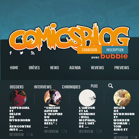
CONNEXION
INSCRIPTION
HOME
BRÈVES
NEWS
AGENDA
REVIEWS
PREVIEWS
PLUS
DOSSIERS
INTERVIEWS
CHRONIQUES
SUPERGIRL
"CHAQUE
L'AMOUR
HELEN
ET
AUTEUR
ET LA
DE
HELEN
S'INSPIRE
VERMINE
WYNDHORN
DE
DU
: WILL
ET
WYNDHORN
MONDE
MCPHAIL,
WONDER
:
RÉEL" :
OU L'ART
WOMAN :
RENCONTRE
...
DE ...
TOM
AVEC ...
KING ET
INTERVIEW
INTERVIEW
1
1
...
INTERVIEW
4
INTERVIEW
3