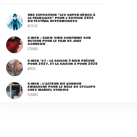
UNE EXPOSITION "LES SUPER-HÉROS À
LA FRANÇAISE" POUR L'ÉDITION 2026
DU FESTIVAL HYPERMONDES
ACTU VF
X-MEN : SADIE SINK CONFIRME SON
RETOUR POUR LE FILM DE JAKE
SCHREIER
ECRANS
X-MEN '97 : LA SAISON 3 BIEN PRÉVUE
POUR 2027, ET LA SAISON 4 POUR 2028
BRÈVE
X-MEN : L'ACTEUR KIT CONNOR
EMBAUCHÉ POUR LE RÔLE DE CYCLOPS
CHEZ MARVEL STUDIOS
ECRANS