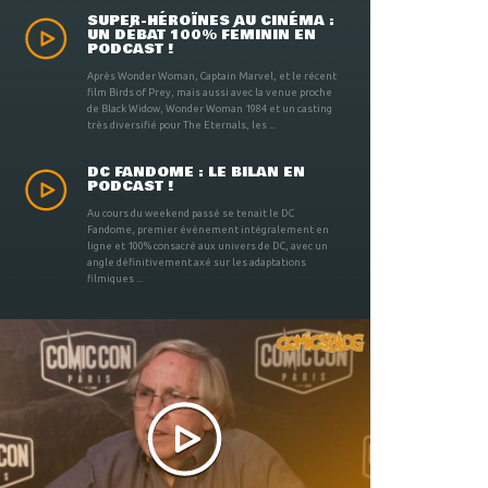
SUPER-HÉROÏNES AU CINÉMA :
UN DÉBAT 100% FÉMININ EN
PODCAST !
Après Wonder Woman, Captain Marvel, et le récent
film Birds of Prey, mais aussi avec la venue proche
de Black Widow, Wonder Woman 1984 et un casting
très diversifié pour The Eternals, les ...
DC FANDOME : LE BILAN EN
PODCAST !
Au cours du weekend passé se tenait le DC
Fandome, premier évènement intégralement en
ligne et 100% consacré aux univers de DC, avec un
angle définitivement axé sur les adaptations
filmiques ...