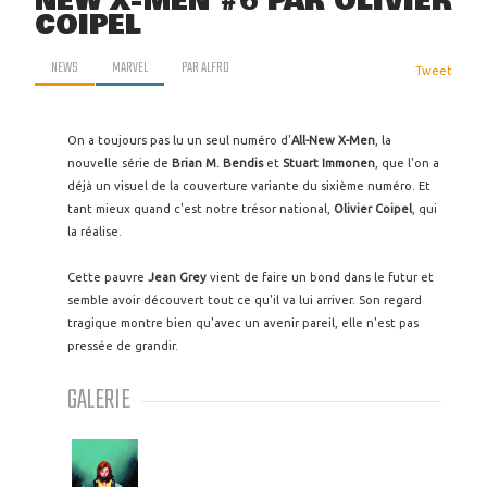
NEW X-MEN #6 PAR OLIVIER
COIPEL
NEWS
MARVEL
PAR
ALFRO
Tweet
On a toujours pas lu un seul numéro d'
All-New X-Men
, la
nouvelle série de
Brian M. Bendis
et
Stuart Immonen
, que l'on a
déjà un visuel de la couverture variante du sixième numéro. Et
tant mieux quand c'est notre trésor national,
Olivier Coipel
, qui
la réalise.
Cette pauvre
Jean Grey
vient de faire un bond dans le futur et
semble avoir découvert tout ce qu'il va lui arriver. Son regard
tragique montre bien qu'avec un avenir pareil, elle n'est pas
pressée de grandir.
GALERIE