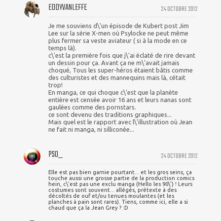
EDDYVANLEFFE
24 OCTOBRE 2012
Je me souviens d\'un épisode de Kubert post Jim
Lee sur la série X-men où Psylocke ne peut même
plus fermer sa veste aviateur ( si à la mode en ce
temps là).
c\'est la première fois que j\'ai éclaté de rire devant
un dessin pour ça. Avant ça ne m\'avait jamais
choqué, Tous les super-héros étaient bâtis comme
des culturistes et des mannequins mais là, cétait
trop!
En manga, ce qui choque c\'est que la planète
entière est censée avoir 16 ans et leurs nanas sont
gaulées comme des pornstars.
ce sont devenu des traditions graphiques...
Mais quel est le rapport avec l\'illustration où Jean
ne fait ni manga, ni silliconée...
PSO_
24 OCTOBRE 2012
Elle est pas bien garnie pourtant... et les gros seins, ça
touche aussi une grosse partie de la production comics
hein, c\'est pas une exclu manga (Hello les 90\') ! Leurs
costumes sont souvent... allégés, prétexte à des
décoltés de ouf et/ou tenues moulantes (et les
planches à pain sont rares). Tiens, comme ici, elle a si
chaud que ça la Jean Grey ? :D