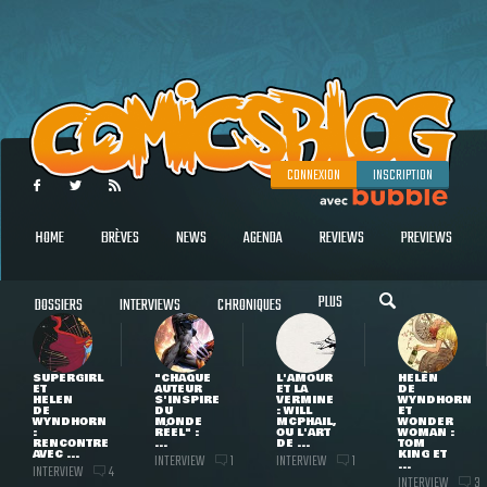
CONNEXION
INSCRIPTION
HOME
BRÈVES
NEWS
AGENDA
REVIEWS
PREVIEWS
PLUS
DOSSIERS
INTERVIEWS
CHRONIQUES
SUPERGIRL
"CHAQUE
L'AMOUR
HELEN
ET
AUTEUR
ET LA
DE
HELEN
S'INSPIRE
VERMINE
WYNDHORN
DE
DU
: WILL
ET
WYNDHORN
MONDE
MCPHAIL,
WONDER
:
RÉEL" :
OU L'ART
WOMAN :
RENCONTRE
...
DE ...
TOM
AVEC ...
KING ET
INTERVIEW
INTERVIEW
1
1
...
INTERVIEW
4
INTERVIEW
3