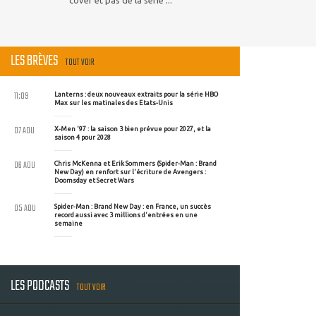
cover et pas de la série ...
LES BRÈVES
TOUT VOIR
11:09
Lanterns : deux nouveaux extraits pour la série HBO
Max sur les matinales des Etats-Unis
07 AOU
X-Men '97 : la saison 3 bien prévue pour 2027, et la
saison 4 pour 2028
06 AOU
Chris McKenna et Erik Sommers (Spider-Man : Brand
New Day) en renfort sur l'écriture de Avengers :
Doomsday et Secret Wars
05 AOU
Spider-Man : Brand New Day : en France, un succès
record aussi avec 3 millions d'entrées en une
semaine
LES PODCASTS
TOUT VOIR