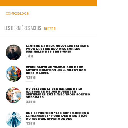
COMICSBLOG.fr
LES DERNIÈRES ACTUS
TOUT VOIR
LANTERNS : DEUX NOUVEAUX EXTRAITS
POUR LA SÉRIE HBO MAX SUR LES
MATINALES DES ETATS-UNIS
BRÈVE
KEVIN SMITH AU TRAVAIL SUR DEUX
AUTRES NUMÉROS JAY & SILENT BOB
CHEZ MARVEL
ACTU VO
DC CÉLÈBRE LE CENTENAIRE DE LA
NAISSANCE DE JOE KUBERT EN
SEPTEMBRE 2026 AVEC TROIS SORTIES
SPÉCIALES
ACTU VO
UNE EXPOSITION "LES SUPER-HÉROS À
LA FRANÇAISE" POUR L'ÉDITION 2026
DU FESTIVAL HYPERMONDES
ACTU VF