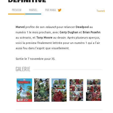
DÉFINITIVE
PREVIEW
MARVEL
PAR
MANU
Tweet
Marvel
profite de son
relaunch
pour relancer
Deadpool
au
numéro 1 le mois prochain, avec
Gerry Dughan
et
Brian Posehn
au scénario, et
Tony Moore
au dessin. Après plusieurs aperçus,
voici la preview finalement lettrée pour un numéro 1 qui a l'air
aussi fou dans l'esprit que visuellement.
Sortie le 7 novembre pour 3$.
GALERIE