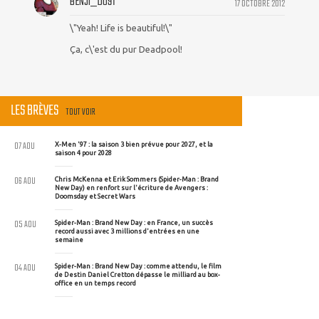
BENJI_DU91
17 OCTOBRE 2012
\"Yeah! Life is beautiful!\"
Ça, c\'est du pur Deadpool!
LES BRÈVES
TOUT VOIR
07 AOU
X-Men '97 : la saison 3 bien prévue pour 2027, et la
saison 4 pour 2028
06 AOU
Chris McKenna et Erik Sommers (Spider-Man : Brand
New Day) en renfort sur l'écriture de Avengers :
Doomsday et Secret Wars
05 AOU
Spider-Man : Brand New Day : en France, un succès
record aussi avec 3 millions d'entrées en une
semaine
04 AOU
Spider-Man : Brand New Day : comme attendu, le film
de Destin Daniel Cretton dépasse le milliard au box-
office en un temps record