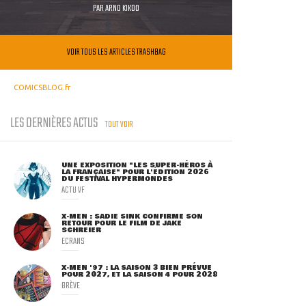
PAR
ARNO KIKOO
VOIR TOUS LES ARTICLES TRASHBAG
COMICSBLOG.fr
LES DERNIÈRES ACTUS
TOUT VOIR
UNE EXPOSITION "LES SUPER-HÉROS À
LA FRANÇAISE" POUR L'ÉDITION 2026
DU FESTIVAL HYPERMONDES
ACTU VF
X-MEN : SADIE SINK CONFIRME SON
RETOUR POUR LE FILM DE JAKE
SCHREIER
ECRANS
X-MEN '97 : LA SAISON 3 BIEN PRÉVUE
POUR 2027, ET LA SAISON 4 POUR 2028
BRÈVE