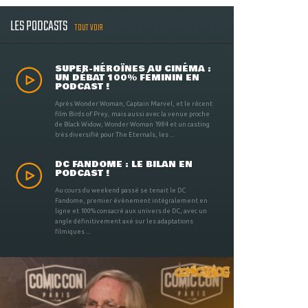
LES PODCASTS
TOUT VOIR
SUPER-HÉROÏNES AU CINÉMA :
UN DÉBAT 100% FÉMININ EN
PODCAST !
Après Wonder Woman, Captain Marvel, et le récent
film Birds of Prey, mais aussi avec la venue proche
de Black Widow, Wonder Woman 1984 et un casting
très diversifié pour The Eternals, les ...
DC FANDOME : LE BILAN EN
PODCAST !
Au cours du weekend passé se tenait le DC
Fandome, premier évènement intégralement en
ligne et 100% consacré aux univers de DC, avec un
angle définitivement axé sur les adaptations
filmiques ...