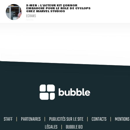
X-MEN : L'ACTEUR KIT CONNOR
EMBAUCHÉ POUR LE RÔLE DE CYCLOPS
CHEZ MARVEL STUDIOS
ECRANS
STAFF
|
PARTENAIRES
|
PUBLICITÉS SUR LE SITE
|
CONTACTS
|
MENTIONS
LÉGALES
|
BUBBLE BD