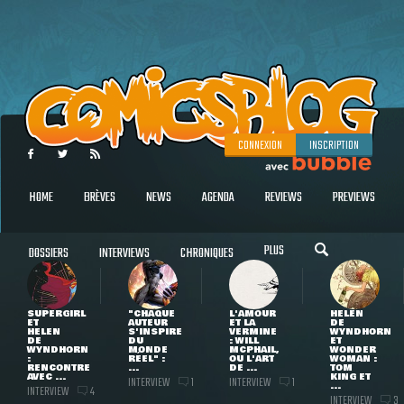
CONNEXION
INSCRIPTION
HOME
BRÈVES
NEWS
AGENDA
REVIEWS
PREVIEWS
PLUS
DOSSIERS
INTERVIEWS
CHRONIQUES
SUPERGIRL
"CHAQUE
L'AMOUR
HELEN
ET
AUTEUR
ET LA
DE
HELEN
S'INSPIRE
VERMINE
WYNDHORN
DE
DU
: WILL
ET
WYNDHORN
MONDE
MCPHAIL,
WONDER
:
RÉEL" :
OU L'ART
WOMAN :
RENCONTRE
...
DE ...
TOM
AVEC ...
KING ET
INTERVIEW
INTERVIEW
1
1
...
INTERVIEW
4
INTERVIEW
3