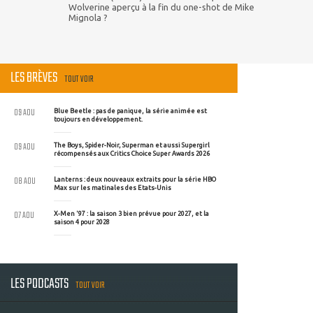
Wolverine aperçu à la fin du one-shot de Mike
Mignola ?
LES BRÈVES
TOUT VOIR
09 AOU
Blue Beetle : pas de panique, la série animée est
toujours en développement.
09 AOU
The Boys, Spider-Noir, Superman et aussi Supergirl
récompensés aux Critics Choice Super Awards 2026
08 AOU
Lanterns : deux nouveaux extraits pour la série HBO
Max sur les matinales des Etats-Unis
07 AOU
X-Men '97 : la saison 3 bien prévue pour 2027, et la
saison 4 pour 2028
LES PODCASTS
TOUT VOIR