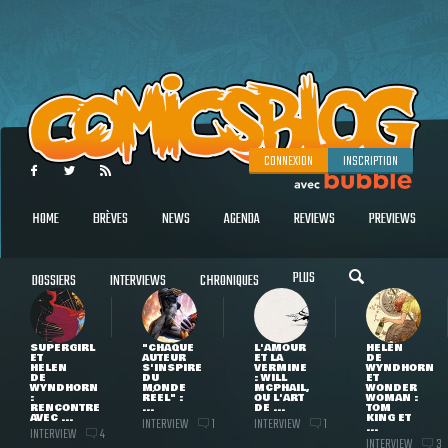
CONNEXION
INSCRIPTION
HOME
BRÈVES
NEWS
AGENDA
REVIEWS
PREVIEWS
PLUS
DOSSIERS
INTERVIEWS
CHRONIQUES
SUPERGIRL
"CHAQUE
L'AMOUR
HELEN
ET
AUTEUR
ET LA
DE
HELEN
S'INSPIRE
VERMINE
WYNDHORN
DE
DU
: WILL
ET
WYNDHORN
MONDE
MCPHAIL,
WONDER
:
RÉEL" :
OU L'ART
WOMAN :
RENCONTRE
...
DE ...
TOM
AVEC ...
KING ET
INTERVIEW
INTERVIEW
1
1
...
INTERVIEW
4
INTERVIEW
3