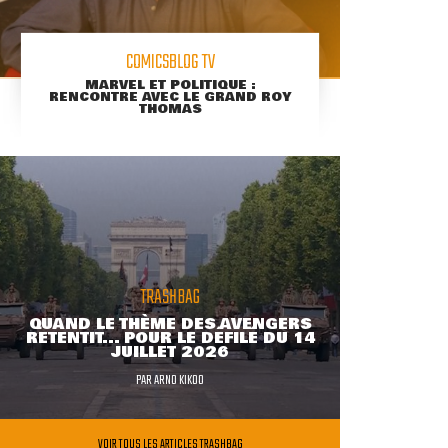
COMICSBLOG TV
MARVEL ET POLITIQUE :
RENCONTRE AVEC LE GRAND ROY
THOMAS
TRASHBAG
QUAND LE THÈME DES AVENGERS
RETENTIT... POUR LE DÉFILÉ DU 14
JUILLET 2026
PAR
ARNO KIKOO
VOIR TOUS LES ARTICLES TRASHBAG