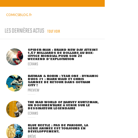
COMICSBLOG.fr
LES DERNIÈRES ACTUS
TOUT VOIR
SPIDER-MAN : BRAND NEW DAY ATTEINT
1,67 MILLIARDS DE DOLLARS AU BOX-
OFFICE MONDIAL POUR SON 2E
WEEKEND D'EXPLOITATION
ECRANS
BATMAN & ROBIN : YEAR ONE - DYNAMIC
DUOS #1 : MARK WAID ET CHRIS
SAMNEE DE RETOUR DANS GOTHAM
CITY !
PREVIEW
THE MAD WORLD OF HARVEY KURTZMAN,
UN DOCUMENTAIRE À VENIR SUR LE
DESSINATEUR LÉGENDAIRE
ECRANS
BLUE BEETLE : PAS DE PANIQUE, LA
SÉRIE ANIMÉE EST TOUJOURS EN
DÉVELOPPEMENT.
BRÈVE