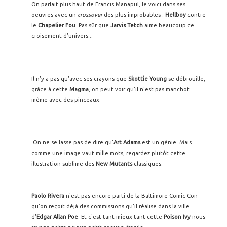
On parlait plus haut de Francis Manapul, le voici dans ses
oeuvres avec un
crossover
des plus improbables :
Hellboy
contre
le
Chapelier Fou
. Pas sûr que
Jarvis Tetch
aime beaucoup ce
croisement d'univers...
Il n'y a pas qu'avec ses crayons que
Skottie Young
se débrouille,
grâce à cette
Magma
, on peut voir qu'il n'est pas manchot
même avec des pinceaux.
On ne se lasse pas de dire qu'
Art Adams
est un génie. Mais
comme une image vaut mille mots, regardez plutôt cette
illustration sublime des
New Mutants
classiques.
Paolo Rivera
n'est pas encore parti de la Baltimore Comic Con
qu'on reçoit déjà des commissions qu'il réalise dans la ville
d'
Edgar Allan Poe
. Et c'est tant mieux tant cette
Poison Ivy
nous