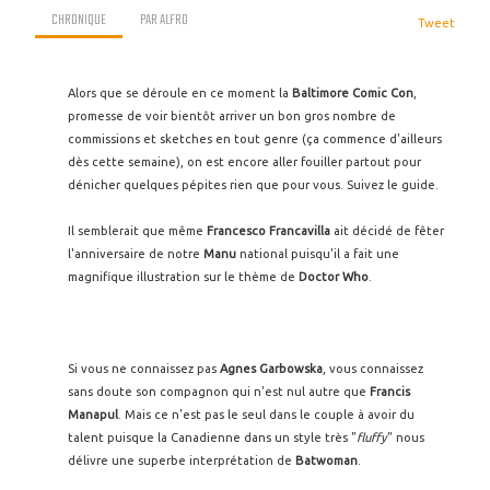
CHRONIQUE
PAR
ALFRO
Tweet
Alors que se déroule en ce moment la
Baltimore Comic Con
,
promesse de voir bientôt arriver un bon gros nombre de
commissions et sketches en tout genre (ça commence d'ailleurs
dès cette semaine), on est encore aller fouiller partout pour
dénicher quelques pépites rien que pour vous. Suivez le guide.
Il semblerait que même
Francesco Francavilla
ait décidé de fêter
l'anniversaire de notre
Manu
national puisqu'il a fait une
magnifique illustration sur le thème de
Doctor Who
.
Si vous ne connaissez pas
Agnes Garbowska
, vous connaissez
sans doute son compagnon qui n'est nul autre que
Francis
Manapul
. Mais ce n'est pas le seul dans le couple à avoir du
talent puisque la Canadienne dans un style très "
fluffy
" nous
délivre une superbe interprétation de
Batwoman
.