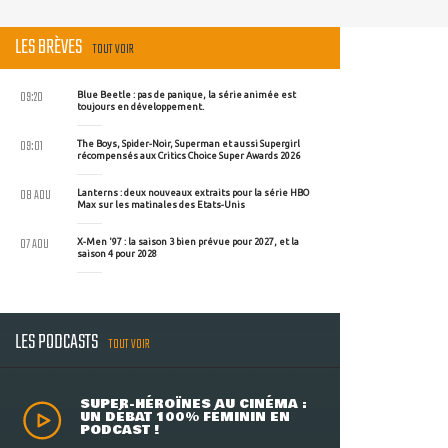
LES BRÈVES
TOUT VOIR
09:20
Blue Beetle : pas de panique, la série animée est
toujours en développement.
09:01
The Boys, Spider-Noir, Superman et aussi Supergirl
récompensés aux Critics Choice Super Awards 2026
08 AOU
Lanterns : deux nouveaux extraits pour la série HBO
Max sur les matinales des Etats-Unis
07 AOU
X-Men '97 : la saison 3 bien prévue pour 2027, et la
saison 4 pour 2028
LES PODCASTS
TOUT VOIR
SUPER-HÉROÏNES AU CINÉMA :
UN DÉBAT 100% FÉMININ EN
PODCAST !