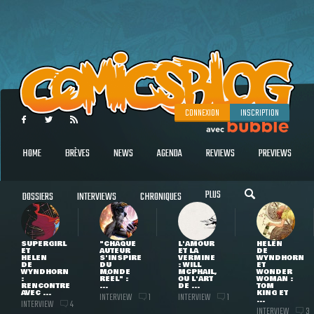
CONNEXION
INSCRIPTION
HOME
BRÈVES
NEWS
AGENDA
REVIEWS
PREVIEWS
PLUS
DOSSIERS
INTERVIEWS
CHRONIQUES
SUPERGIRL
"CHAQUE
L'AMOUR
HELEN
ET
AUTEUR
ET LA
DE
HELEN
S'INSPIRE
VERMINE
WYNDHORN
DE
DU
: WILL
ET
WYNDHORN
MONDE
MCPHAIL,
WONDER
:
RÉEL" :
OU L'ART
WOMAN :
RENCONTRE
...
DE ...
TOM
AVEC ...
KING ET
INTERVIEW
INTERVIEW
1
1
...
INTERVIEW
4
INTERVIEW
3