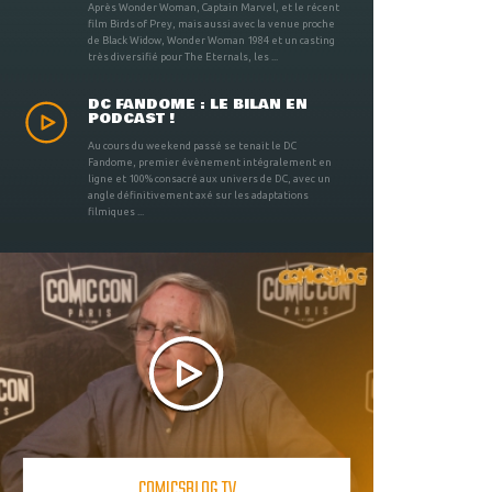
Après Wonder Woman, Captain Marvel, et le récent
film Birds of Prey, mais aussi avec la venue proche
de Black Widow, Wonder Woman 1984 et un casting
très diversifié pour The Eternals, les ...
DC FANDOME : LE BILAN EN
PODCAST !
Au cours du weekend passé se tenait le DC
Fandome, premier évènement intégralement en
ligne et 100% consacré aux univers de DC, avec un
angle définitivement axé sur les adaptations
filmiques ...
COMICSBLOG TV