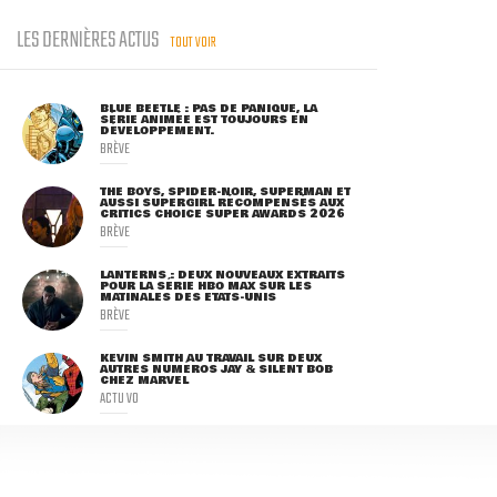
LES DERNIÈRES ACTUS
TOUT VOIR
BLUE BEETLE : PAS DE PANIQUE, LA
SÉRIE ANIMÉE EST TOUJOURS EN
DÉVELOPPEMENT.
BRÈVE
THE BOYS, SPIDER-NOIR, SUPERMAN ET
AUSSI SUPERGIRL RÉCOMPENSÉS AUX
CRITICS CHOICE SUPER AWARDS 2026
BRÈVE
LANTERNS : DEUX NOUVEAUX EXTRAITS
POUR LA SÉRIE HBO MAX SUR LES
MATINALES DES ETATS-UNIS
BRÈVE
KEVIN SMITH AU TRAVAIL SUR DEUX
AUTRES NUMÉROS JAY & SILENT BOB
CHEZ MARVEL
ACTU VO