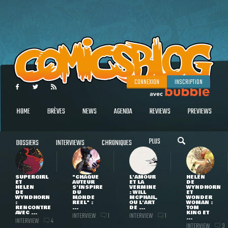
CONNEXION
INSCRIPTION
HOME
BRÈVES
NEWS
AGENDA
REVIEWS
PREVIEWS
PLUS
DOSSIERS
INTERVIEWS
CHRONIQUES
SUPERGIRL
"CHAQUE
L'AMOUR
HELEN
ET
AUTEUR
ET LA
DE
HELEN
S'INSPIRE
VERMINE
WYNDHORN
DE
DU
: WILL
ET
WYNDHORN
MONDE
MCPHAIL,
WONDER
:
RÉEL" :
OU L'ART
WOMAN :
RENCONTRE
...
DE ...
TOM
AVEC ...
KING ET
INTERVIEW
INTERVIEW
1
1
...
INTERVIEW
4
INTERVIEW
3