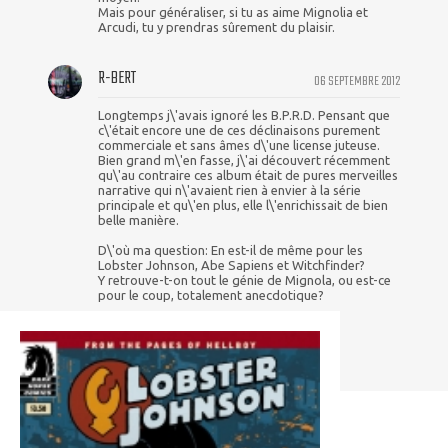
Mais pour généraliser, si tu as aime Mignolia et
Arcudi, tu y prendras sûrement du plaisir.
R-BERT
06 SEPTEMBRE 2012
Longtemps j\'avais ignoré les B.P.R.D. Pensant que
c\'était encore une de ces déclinaisons purement
commerciale et sans âmes d\'une license juteuse.
Bien grand m\'en fasse, j\'ai découvert récemment
qu\'au contraire ces album était de pures merveilles
narrative qui n\'avaient rien à envier à la série
principale et qu\'en plus, elle l\'enrichissait de bien
belle manière.
D\'où ma question: En est-il de même pour les
Lobster Johnson, Abe Sapiens et Witchfinder?
Y retrouve-t-on tout le génie de Mignola, ou est-ce
pour le coup, totalement anecdotique?
Merci