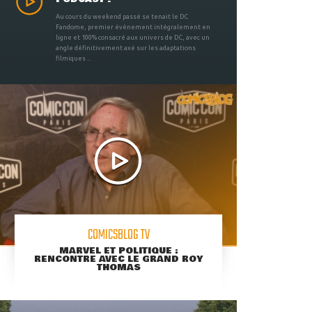
Au cours du weekend passé se tenait le DC
Fandome, premier évènement intégralement en
ligne et 100% consacré aux univers de DC, avec un
angle définitivement axé sur les adaptations
filmiques ...
COMICSBLOG TV
MARVEL ET POLITIQUE :
RENCONTRE AVEC LE GRAND ROY
THOMAS