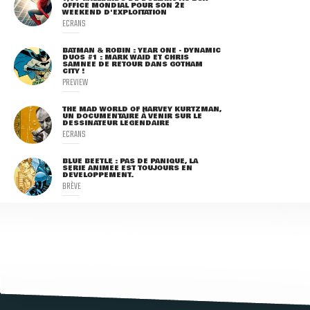
OFFICE MONDIAL POUR SON 2E
WEEKEND D'EXPLOITATION
ECRANS
BATMAN & ROBIN : YEAR ONE - DYNAMIC
DUOS #1 : MARK WAID ET CHRIS
SAMNEE DE RETOUR DANS GOTHAM
CITY !
PREVIEW
THE MAD WORLD OF HARVEY KURTZMAN,
UN DOCUMENTAIRE À VENIR SUR LE
DESSINATEUR LÉGENDAIRE
ECRANS
BLUE BEETLE : PAS DE PANIQUE, LA
SÉRIE ANIMÉE EST TOUJOURS EN
DÉVELOPPEMENT.
BRÈVE