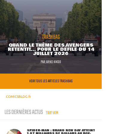
TRASHBAG
QUAND LE THÈME DES AVENGERS
RETENTIT... POUR LE DÉFILÉ DU 14
JUILLET 2026
PAR
ARNO KIKOO
VOIR TOUS LES ARTICLES TRASHBAG
COMICSBLOG.fr
LES DERNIÈRES ACTUS
TOUT VOIR
SPIDER-MAN : BRAND NEW DAY ATTEINT
1,67 MILLIARDS DE DOLLARS AU BOX-