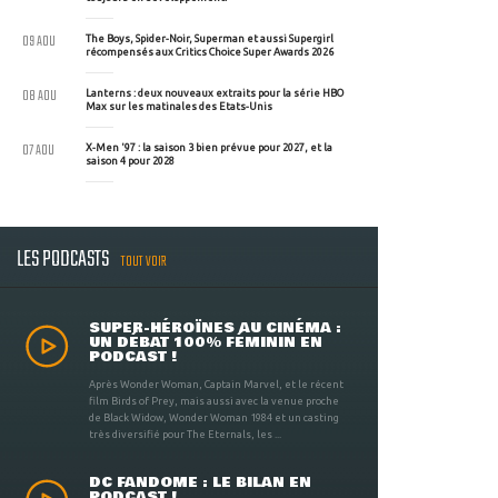
09 AOU
The Boys, Spider-Noir, Superman et aussi Supergirl
récompensés aux Critics Choice Super Awards 2026
08 AOU
Lanterns : deux nouveaux extraits pour la série HBO
Max sur les matinales des Etats-Unis
07 AOU
X-Men '97 : la saison 3 bien prévue pour 2027, et la
saison 4 pour 2028
LES PODCASTS
TOUT VOIR
SUPER-HÉROÏNES AU CINÉMA :
UN DÉBAT 100% FÉMININ EN
PODCAST !
Après Wonder Woman, Captain Marvel, et le récent
film Birds of Prey, mais aussi avec la venue proche
de Black Widow, Wonder Woman 1984 et un casting
très diversifié pour The Eternals, les ...
DC FANDOME : LE BILAN EN
PODCAST !