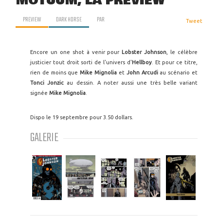
MOTUUM, LA PREVIEW
PREVIEW
DARK HORSE
PAR
Tweet
Encore un one shot à venir pour
Lobster Johnson
, le célèbre
justicier tout droit sorti de l'univers d'
Hellboy
. Et pour ce titre,
rien de moins que
Mike Mignolia
et
John Arcudi
au scénario et
Tonci Jonzic
au dessin. A noter aussi une très belle variant
signée
Mike Mignolia
.
Dispo le 19 septembre pour 3.50 dollars.
GALERIE