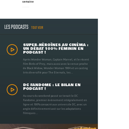
semaine
LES PODCASTS
TOUT VOIR
SUPER-HÉROÏNES AU CINÉMA :
UN DÉBAT 100% FÉMININ EN
PODCAST !
Après Wonder Woman, Captain Marvel, et le récent
film Birds of Prey, mais aussi avec la venue proche
de Black Widow, Wonder Woman 1984 et un casting
très diversifié pour The Eternals, les ...
DC FANDOME : LE BILAN EN
PODCAST !
Au cours du weekend passé se tenait le DC
Fandome, premier évènement intégralement en
ligne et 100% consacré aux univers de DC, avec un
angle définitivement axé sur les adaptations
filmiques ...