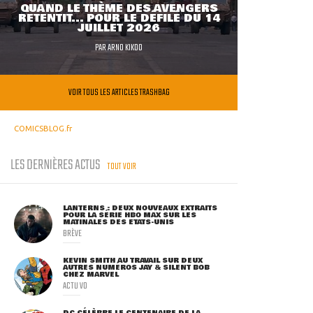
QUAND LE THÈME DES AVENGERS
RETENTIT... POUR LE DÉFILÉ DU 14
JUILLET 2026
PAR
ARNO KIKOO
VOIR TOUS LES ARTICLES TRASHBAG
COMICSBLOG.fr
LES DERNIÈRES ACTUS
TOUT VOIR
LANTERNS : DEUX NOUVEAUX EXTRAITS
POUR LA SÉRIE HBO MAX SUR LES
MATINALES DES ETATS-UNIS
BRÈVE
KEVIN SMITH AU TRAVAIL SUR DEUX
AUTRES NUMÉROS JAY & SILENT BOB
CHEZ MARVEL
ACTU VO
DC CÉLÈBRE LE CENTENAIRE DE LA