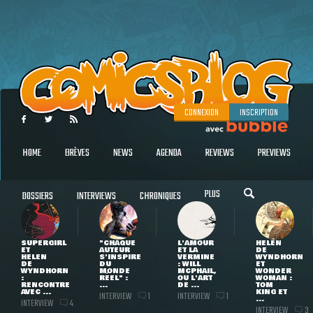
CONNEXION
INSCRIPTION
HOME
BRÈVES
NEWS
AGENDA
REVIEWS
PREVIEWS
PLUS
DOSSIERS
INTERVIEWS
CHRONIQUES
SUPERGIRL
"CHAQUE
L'AMOUR
HELEN
ET
AUTEUR
ET LA
DE
HELEN
S'INSPIRE
VERMINE
WYNDHORN
DE
DU
: WILL
ET
WYNDHORN
MONDE
MCPHAIL,
WONDER
:
RÉEL" :
OU L'ART
WOMAN :
RENCONTRE
...
DE ...
TOM
AVEC ...
KING ET
INTERVIEW
INTERVIEW
1
1
...
INTERVIEW
4
INTERVIEW
3