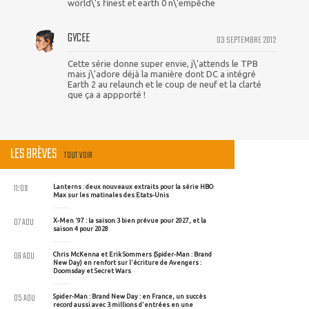
world\'s finest et earth 0 n\'empêche
GYCEE
03 SEPTEMBRE 2012
Cette série donne super envie, j\'attends le TPB
mais j\'adore déjà la manière dont DC a intégré
Earth 2 au relaunch et le coup de neuf et la clarté
que ça a appporté !
LES BRÈVES
TOUT VOIR
11:09
Lanterns : deux nouveaux extraits pour la série HBO
Max sur les matinales des Etats-Unis
07 AOU
X-Men '97 : la saison 3 bien prévue pour 2027, et la
saison 4 pour 2028
06 AOU
Chris McKenna et Erik Sommers (Spider-Man : Brand
New Day) en renfort sur l'écriture de Avengers :
Doomsday et Secret Wars
05 AOU
Spider-Man : Brand New Day : en France, un succès
record aussi avec 3 millions d'entrées en une