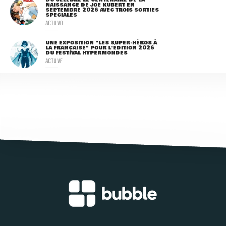
NAISSANCE DE JOE KUBERT EN
SEPTEMBRE 2026 AVEC TROIS SORTIES
SPÉCIALES
ACTU VO
UNE EXPOSITION "LES SUPER-HÉROS À
LA FRANÇAISE" POUR L'ÉDITION 2026
DU FESTIVAL HYPERMONDES
ACTU VF