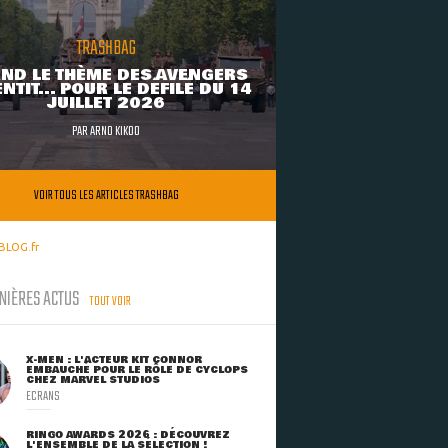
TRASHBAG
ND LE THÈME DES AVENGERS
NTIT... POUR LE DÉFILÉ DU 14
JUILLET 2026
PAR
ARNO KIKOO
VOIR TOUS LES ARTICLES TRASHBAG
BLOG.fr
NIÈRES ACTUS
TOUT VOIR
X-MEN : L'ACTEUR KIT CONNOR
EMBAUCHÉ POUR LE RÔLE DE CYCLOPS
CHEZ MARVEL STUDIOS
ECRANS
RINGO AWARDS 2026 : DÉCOUVREZ
L'ENSEMBLE DE LA SÉLECTION !