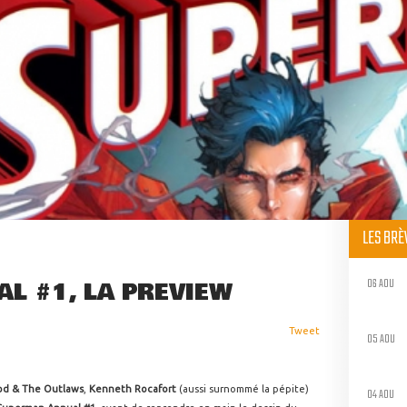
LES BR
06 AOU
L #1, LA PREVIEW
Tweet
05 AOU
d & The Outlaws
,
Kenneth Rocafort
(aussi surnommé la pépite)
04 AOU