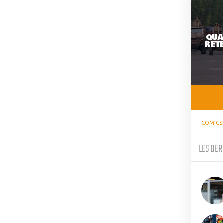
QUA
RETE
COMICS
LES DER