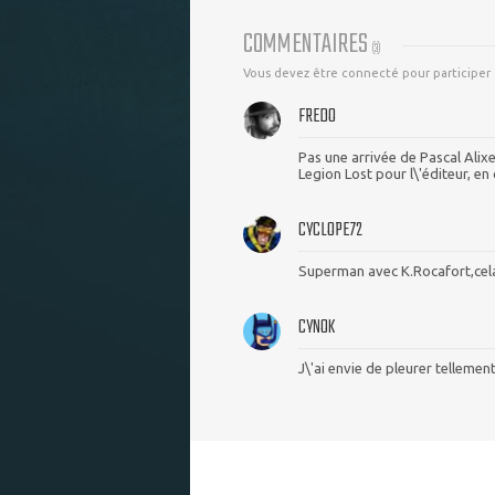
COMMENTAIRES
(
3
)
Vous devez être connecté pour participer
FREDO
Pas une arrivée de Pascal Alixe
Legion Lost pour l\'éditeur, en 
CYCLOPE72
Superman avec K.Rocafort,cela v
CYNOK
J\'ai envie de pleurer tellement