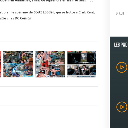
Superman Annual #1
, avant de reprendre en main le dessin du
04 AOU
 et bien le scénario de
Scott Lobdell
, qui se frotte à Clark Kent,
Alixe
chez
DC Comics
!
LES PO