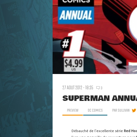
27 AOUT 2012 - 18:35
3
SUPERMAN ANNUA
PREVIEW
DC COMICS
PAR
SULLIVAN
Débauché de l'excellente série
Red Hoo