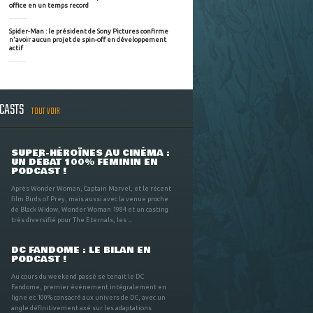
office en un temps record
Spider-Man : le président de Sony Pictures confirme
n'avoir aucun projet de spin-off en développement
actif
DCASTS
TOUT VOIR
SUPER-HÉROÏNES AU CINÉMA :
UN DÉBAT 100% FÉMININ EN
PODCAST !
Après Wonder Woman, Captain Marvel, et le récent
film Birds of Prey, mais aussi avec la venue proche
de Black Widow, Wonder Woman 1984 et un casting
très diversifié pour The Eternals, les ...
DC FANDOME : LE BILAN EN
PODCAST !
Au cours du weekend passé se tenait le DC
Fandome, premier évènement intégralement en
ligne et 100% consacré aux univers de DC, avec un
angle définitivement axé sur les adaptations