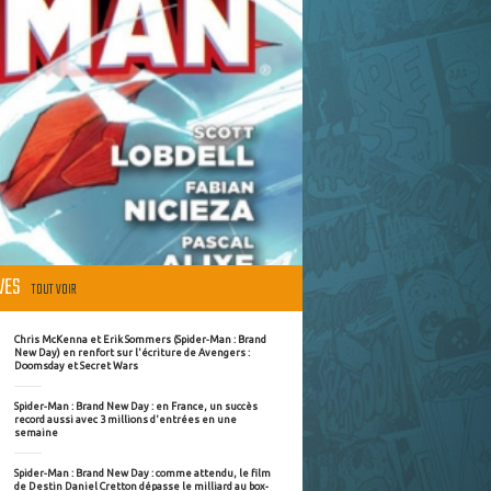
ÈVES
TOUT VOIR
Chris McKenna et Erik Sommers (Spider-Man : Brand
New Day) en renfort sur l'écriture de Avengers :
Doomsday et Secret Wars
Spider-Man : Brand New Day : en France, un succès
record aussi avec 3 millions d'entrées en une
semaine
Spider-Man : Brand New Day : comme attendu, le film
de Destin Daniel Cretton dépasse le milliard au box-