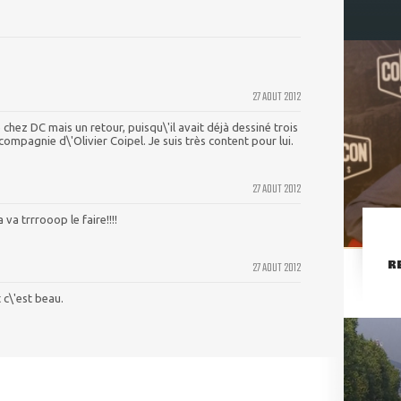
27 AOUT 2012
 chez DC mais un retour, puisqu\'il avait déjà dessiné trois
compagnie d\'Olivier Coipel. Je suis très content pour lui.
27 AOUT 2012
a trrrooop le faire!!!!
R
27 AOUT 2012
 c\'est beau.