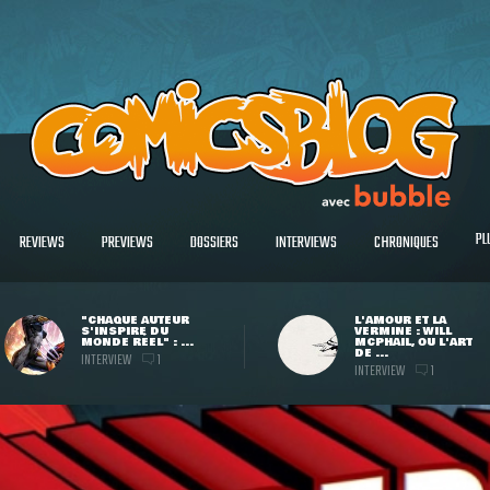
PL
REVIEWS
PREVIEWS
DOSSIERS
INTERVIEWS
CHRONIQUES
"CHAQUE AUTEUR
L'AMOUR ET LA
S'INSPIRE DU
VERMINE : WILL
MONDE RÉEL" : ...
MCPHAIL, OU L'ART
DE ...
INTERVIEW
1
INTERVIEW
1