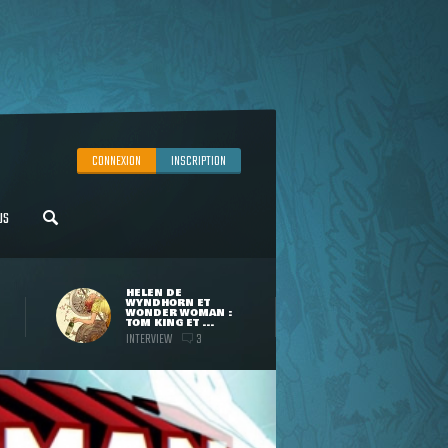
CONNEXION
INSCRIPTION
US
HELEN DE
WYNDHORN ET
WONDER WOMAN :
TOM KING ET ...
INTERVIEW
3