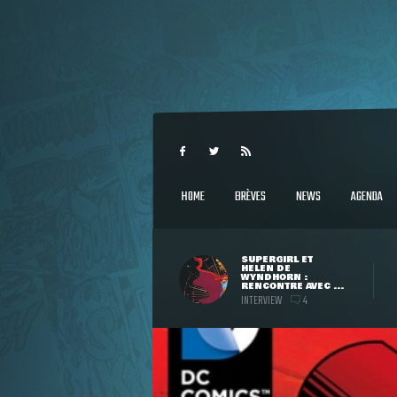
HOME
BRÈVES
NEWS
AGENDA
SUPERGIRL ET
HELEN DE
WYNDHORN :
RENCONTRE AVEC ...
INTERVIEW
4