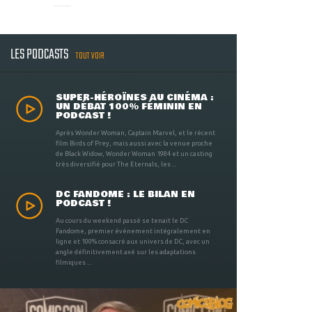
LES PODCASTS
TOUT VOIR
SUPER-HÉROÏNES AU CINÉMA :
UN DÉBAT 100% FÉMININ EN
PODCAST !
Après Wonder Woman, Captain Marvel, et le récent
film Birds of Prey, mais aussi avec la venue proche
de Black Widow, Wonder Woman 1984 et un casting
très diversifié pour The Eternals, les ...
DC FANDOME : LE BILAN EN
PODCAST !
Au cours du weekend passé se tenait le DC
Fandome, premier évènement intégralement en
ligne et 100% consacré aux univers de DC, avec un
angle définitivement axé sur les adaptations
filmiques ...