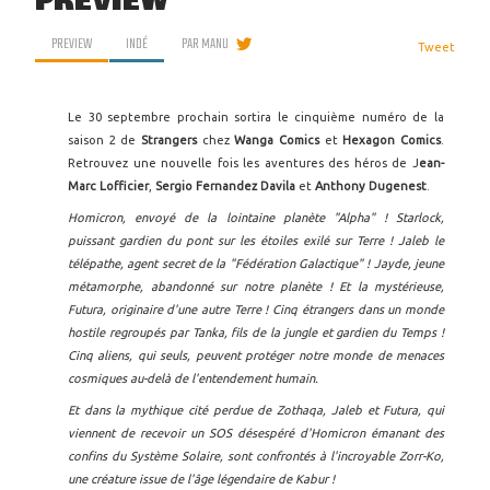
PREVIEW
PREVIEW
INDÉ
PAR
MANU
Tweet
Le 30 septembre prochain sortira le cinquième numéro de la
saison 2 de
Strangers
chez
Wanga Comics
et
Hexagon Comics
.
Retrouvez une nouvelle fois les aventures des héros de J
ean-
Marc Lofficier
,
Sergio Fernandez Davila
et
Anthony Dugenest
.
Homicron, envoyé de la lointaine planète "Alpha" ! Starlock,
puissant gardien du pont sur les étoiles exilé sur Terre ! Jaleb le
télépathe, agent secret de la "Fédération Galactique" ! Jayde, jeune
métamorphe, abandonné sur notre planète ! Et la mystérieuse,
Futura, originaire d'une autre Terre ! Cinq étrangers dans un monde
hostile regroupés par Tanka, fils de la jungle et gardien du Temps !
Cinq aliens, qui seuls, peuvent protéger notre monde de menaces
cosmiques au-delà de l'entendement humain.
Et dans la mythique cité perdue de Zothaqa, Jaleb et Futura, qui
viennent de recevoir un SOS désespéré d'Homicron émanant des
confins du Système Solaire, sont confrontés à l'incroyable Zorr-Ko,
une créature issue de l'âge légendaire de Kabur !