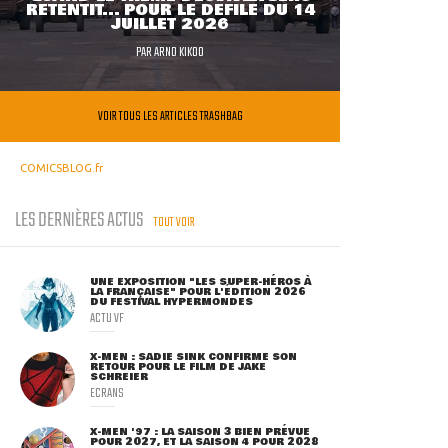
RETENTIT... POUR LE DÉFILÉ DU 14
JUILLET 2026
PAR
ARNO KIKOO
VOIR TOUS LES ARTICLES TRASHBAG
COMICSBLOG.fr
LES DERNIÈRES ACTUS
TOUT VOIR
UNE EXPOSITION "LES SUPER-HÉROS À
LA FRANÇAISE" POUR L'ÉDITION 2026
DU FESTIVAL HYPERMONDES
ACTU VF
X-MEN : SADIE SINK CONFIRME SON
RETOUR POUR LE FILM DE JAKE
SCHREIER
ECRANS
X-MEN '97 : LA SAISON 3 BIEN PRÉVUE
POUR 2027, ET LA SAISON 4 POUR 2028