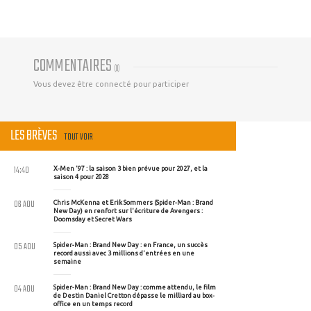
COMMENTAIRES
(
0
)
Vous devez être connecté pour participer
LES BRÈVES
TOUT VOIR
14:40
X-Men '97 : la saison 3 bien prévue pour 2027, et la
saison 4 pour 2028
06 AOU
Chris McKenna et Erik Sommers (Spider-Man : Brand
New Day) en renfort sur l'écriture de Avengers :
Doomsday et Secret Wars
05 AOU
Spider-Man : Brand New Day : en France, un succès
record aussi avec 3 millions d'entrées en une
semaine
04 AOU
Spider-Man : Brand New Day : comme attendu, le film
de Destin Daniel Cretton dépasse le milliard au box-
office en un temps record