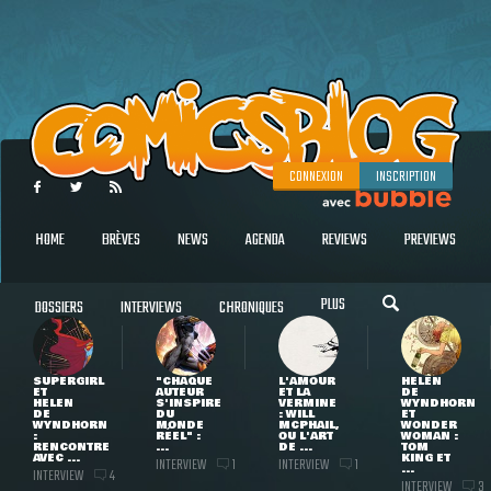
CONNEXION
INSCRIPTION
HOME
BRÈVES
NEWS
AGENDA
REVIEWS
PREVIEWS
PLUS
DOSSIERS
INTERVIEWS
CHRONIQUES
SUPERGIRL
"CHAQUE
L'AMOUR
HELEN
ET
AUTEUR
ET LA
DE
HELEN
S'INSPIRE
VERMINE
WYNDHORN
DE
DU
: WILL
ET
WYNDHORN
MONDE
MCPHAIL,
WONDER
:
RÉEL" :
OU L'ART
WOMAN :
RENCONTRE
...
DE ...
TOM
AVEC ...
KING ET
INTERVIEW
INTERVIEW
1
1
...
INTERVIEW
4
INTERVIEW
3